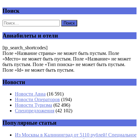
Поиск
Добавить комментарий
Ваш адрес email не будет опубликован.
Обязательные поля
помечены
*
Авиабилеты и отели
Комментарий
*
[tp_search_shortcodes]
Поле «Название страны» не может быть пустым. Поле
«Место» не может быть пустым. Поле «Название» не может
быть пустым. Поле «Тип поиска» не может быть пустым.
Поле «Id» не может быть пустым.
Новости
Имя
*
Новости Авиа
(16 591)
Новости Операторов
(194)
Email
*
Новости Туризма
(62 496)
Спецпредложения
(42 102)
Сайт
Популярные статьи
Из Москвы в Калининград от 5110 рублей! Специальное