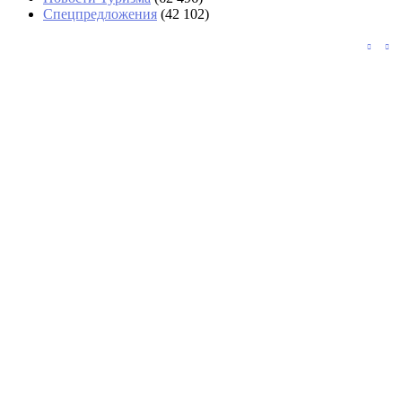
Спецпредложения
(42 102)
В Шанхае отменили 1400 рейсов из-за
тайфуна «Долфин»
Туристы потребовали у «Аэрофлота» 200
тысяч за подорожавшие билеты в Таиланд
«Угостили только круассаном»: два дня
пассажиры не могли попасть в Сочи
Россияне обеспечили 40% турпотока в
Армению за семь месяцев
На озере Гарда из-за пожара
эвакуировали около 200 туристов и
жителей