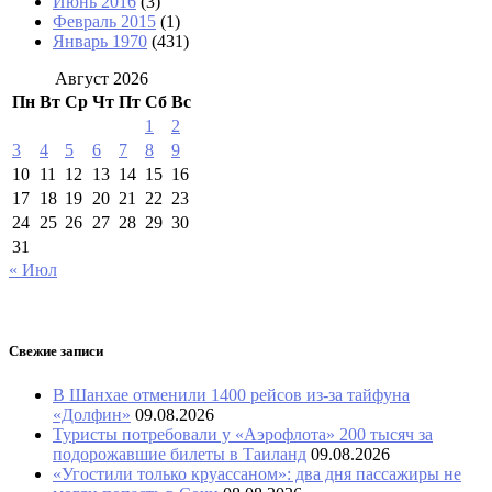
Июнь 2016
(3)
Февраль 2015
(1)
Январь 1970
(431)
Август 2026
Пн
Вт
Ср
Чт
Пт
Сб
Вс
1
2
3
4
5
6
7
8
9
10
11
12
13
14
15
16
17
18
19
20
21
22
23
24
25
26
27
28
29
30
31
« Июл
Свежие записи
В Шанхае отменили 1400 рейсов из-за тайфуна
«Долфин»
09.08.2026
Туристы потребовали у «Аэрофлота» 200 тысяч за
подорожавшие билеты в Таиланд
09.08.2026
«Угостили только круассаном»: два дня пассажиры не