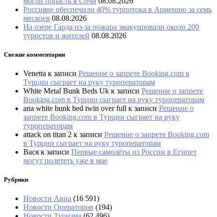
могли попасть в Сочи
08.08.2026
Россияне обеспечили 40% турпотока в Армению за семь
месяцев
08.08.2026
На озере Гарда из-за пожара эвакуировали около 200
туристов и жителей
08.08.2026
Свежие комментарии
Venetta
к записи
Решение о запрете Booking.com в
Турции сыграет на руку туроператорам
White Metal Bunk Beds Uk
к записи
Решение о запрете
Booking.com в Турции сыграет на руку туроператорам
ana white bunk bed twin over full
к записи
Решение о
запрете Booking.com в Турции сыграет на руку
туроператорам
attack on titan 2
к записи
Решение о запрете Booking.com
в Турции сыграет на руку туроператорам
Вася
к записи
Первые самолёты из России в Египет
могут полететь уже в мае
Рубрики
Новости Авиа
(16 591)
Новости Операторов
(194)
Новости Туризма
(62 496)