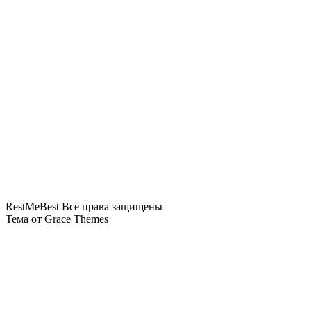
«Аэрофлот» возвращается в Абу-
Даби с тарифами почти вдвое выше,
чем у Etihad
СМИ: США будут разворачивать на
границе подозрительных туристов
RestMeBest Все права защищены
Тема от Grace Themes