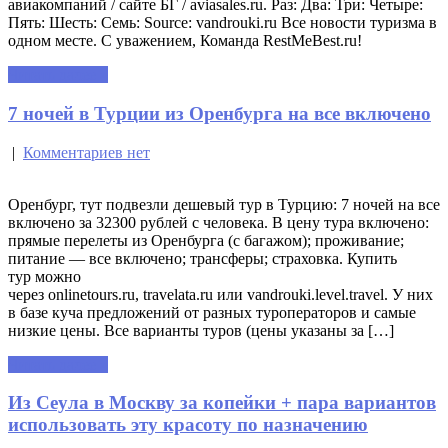
авиакомпаний / сайте БГ / aviasales.ru. Раз: Два: Три: Четыре:
Пять: Шесть: Семь: Source: vandrouki.ru Все новости туризма в
одном месте. С уважением, Команда RestMeBest.ru!
Читать далее »
7 ночей в Турции из Оренбурга на все включено
|
Комментариев нет
Оренбург, тут подвезли дешевый тур в Турцию: 7 ночей на все
включено за 32300 рублей с человека. В цену тура включено:
прямые перелеты из Оренбурга (с багажом); проживание;
питание — все включено; трансферы; страховка. Купить
тур можно
через onlinetours.ru, travelata.ru или vandrouki.level.travel. У них
в базе куча предложений от разных туроператоров и самые
низкие цены. Все варианты туров (цены указаны за […]
Читать далее »
Из Сеула в Москву за копейки + пара вариантов
использовать эту красоту по назначению