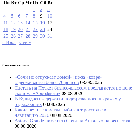
Пн
Вт
Ср
Чт
Пт
Сб
Вс
1
2
3
4
5
6
7
8
9
10
11
12
13
14
15
16
17
18
19
20
21
22
23
24
25
26
27
28
29
30
31
« Июл
Сен »
Свежие записи
«Сочи не отпускает домой»: из-за «ковра»
задерживается более 70 рейсов
08.08.2026
Слетать на Пхукет бизнес-классом предлагается по цене
эконома «Аэрофлота»
08.08.2026
В Кушадасы задержали подозреваемого в кражах у
отдыхающих
08.08.2026
Какие речные круизы выбирают россияне в
навигацию-2026
08.08.2026
Astoria Grande поменяла Сочи на Анталью на весь сезон
08.08.2026