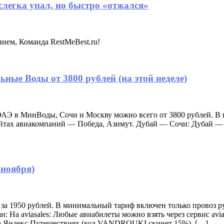
слегка упал, но быстро «отжался»
нием, Команда RestMeBest.ru!
ные Воды от 3800 рублей (на этой неделе)
АЭ в МинВоды, Сочи и Москву можно всего от 3800 рублей. В 
на сайтах авиакомпаний — Победа, Азимут. Дубай — Сочи: Дуб
 ноября)
за 1950 рублей. В минимальный тариф включен только провоз р
ан: На aviasales: Любые авиабилеты можно взять через сервис avia
 на Яндекс.Путешествиях (код VANDROUKI скинет 15%). […]