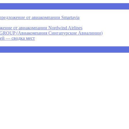
предложение от авиакомпании Smartavia
ение от авиакомпании Nordwind Airlines
P (Авиакомпания Сингапурские Авиалинии)
ней — сводка мест