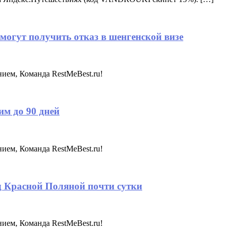
 могут получить отказ в шенгенской визе
нием, Команда RestMeBest.ru!
им до 90 дней
нием, Команда RestMeBest.ru!
д Красной Поляной почти сутки
нием, Команда RestMeBest.ru!