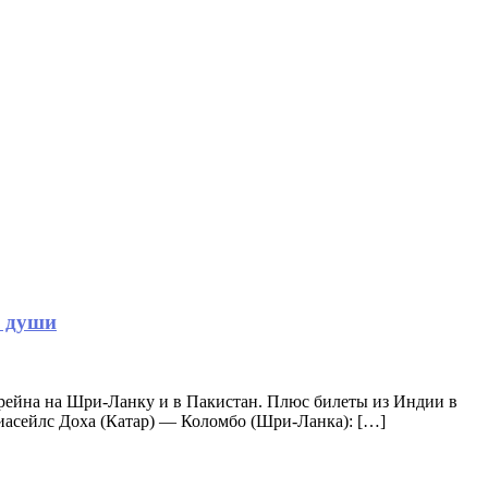
я души
рейна на Шри-Ланку и в Пакистан. Плюс билеты из Индии в
виасейлс Доха (Катар) — Коломбо (Шри-Ланка): […]