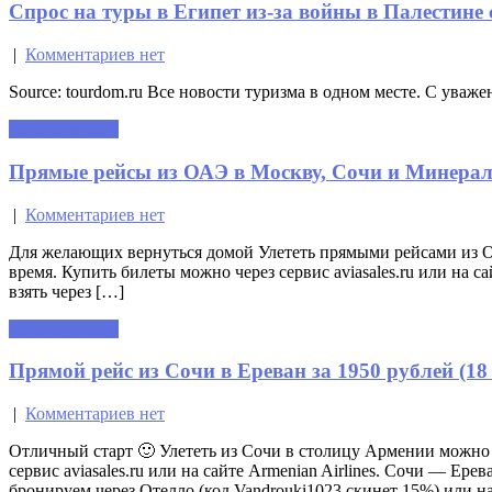
Спрос на туры в Египет из-за войны в Палестине 
|
Комментариев нет
Source: tourdom.ru Все новости туризма в одном месте. С уваже
Читать далее »
Прямые рейсы из ОАЭ в Москву, Сочи и Минераль
|
Комментариев нет
Для желающих вернуться домой Улететь прямыми рейсами из О
время. Купить билеты можно через сервис aviasales.ru или 
взять через […]
Читать далее »
Прямой рейс из Сочи в Ереван за 1950 рублей (18
|
Комментариев нет
Отличный старт 🙂 Улететь из Сочи в столицу Армении можно 
сервис aviasales.ru или на сайте Armenian Airlines. Сочи — Ерев
бронируем через Отелло (код Vandrouki1023 скинет 15%) или