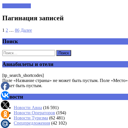
Читать далее »
Пагинация записей
1
2
…
86
Далее
Поиск
Авиабилеты и отели
[tp_search_shortcodes]
Поле «Название страны» не может быть пустым. Поле «Место» 
может быть пустым.
Новости
Новости Авиа
(16 591)
Новости Операторов
(194)
Новости Туризма
(62 481)
Спецпредложения
(42 102)