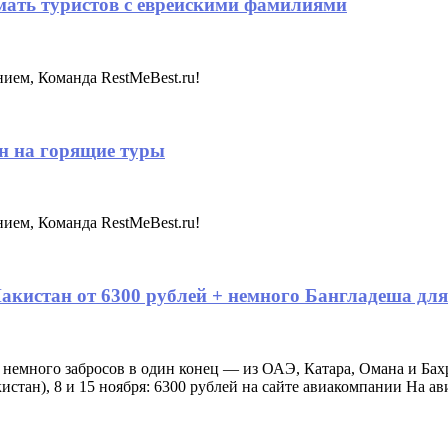
мать туристов с еврейскими фамилиями
нием, Команда RestMeBest.ru!
н на горящие туры
нием, Команда RestMeBest.ru!
акистан от 6300 рублей + немного Бангладеша дл
емного забросов в один конец — из ОАЭ, Катара, Омана и Бах
стан), 8 и 15 ноября: 6300 рублей на сайте авиакомпании На а