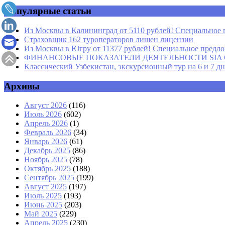
Популярные статьи
Из Москвы в Калининград от 5110 рублей! Специальное 
Страховщик 162 туроператоров лишен лицензии
Из Москвы в Югру от 11377 рублей! Специальное предлож
ФИНАНСОВЫЕ ПОКАЗАТЕЛИ ДЕЯТЕЛЬНОСТИ SIA GROU
Классический Узбекистан, экскурсионный тур на 6 и 7 д
Архивы
Август 2026
(116)
Июль 2026
(602)
Апрель 2026
(1)
Февраль 2026
(34)
Январь 2026
(61)
Декабрь 2025
(86)
Ноябрь 2025
(78)
Октябрь 2025
(188)
Сентябрь 2025
(199)
Август 2025
(197)
Июль 2025
(193)
Июнь 2025
(203)
Май 2025
(229)
Апрель 2025
(230)