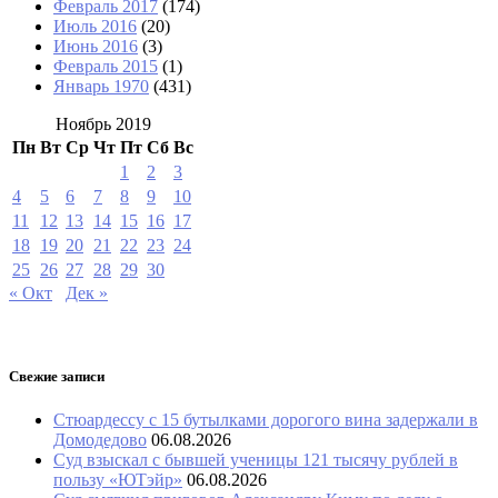
Февраль 2017
(174)
Июль 2016
(20)
Июнь 2016
(3)
Февраль 2015
(1)
Январь 1970
(431)
Ноябрь 2019
Пн
Вт
Ср
Чт
Пт
Сб
Вс
1
2
3
4
5
6
7
8
9
10
11
12
13
14
15
16
17
18
19
20
21
22
23
24
25
26
27
28
29
30
« Окт
Дек »
Свежие записи
Стюардессу с 15 бутылками дорогого вина задержали в
Домодедово
06.08.2026
Суд взыскал с бывшей ученицы 121 тысячу рублей в
пользу «ЮТэйр»
06.08.2026