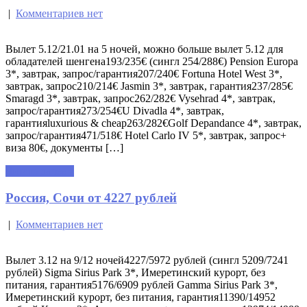
|
Комментариев нет
Вылет 5.12/21.01 на 5 ночей, можно больше вылет 5.12 для
обладателей шенгена193/235€ (сингл 254/288€) Pension Europa
3*, завтрак, запрос/гарантия207/240€ Fortuna Hotel West 3*,
завтрак, запрос210/214€ Jasmin 3*, завтрак, гарантия237/285€
Smaragd 3*, завтрак, запрос262/282€ Vysehrad 4*, завтрак,
запрос/гарантия273/254€U Divadla 4*, завтрак,
гарантияluxurious & cheap263/282€Golf Depandance 4*, завтрак,
запрос/гарантия471/518€ Hotel Carlo IV 5*, завтрак, запрос+
виза 80€, документы […]
Читать далее »
Россия, Сочи от 4227 рублей
|
Комментариев нет
Вылет 3.12 на 9/12 ночей4227/5972 рублей (сингл 5209/7241
рублей) Sigma Sirius Park 3*, Имеретинский курорт, без
питания, гарантия5176/6909 рублей Gamma Sirius Park 3*,
Имеретинский курорт, без питания, гарантия11390/14952