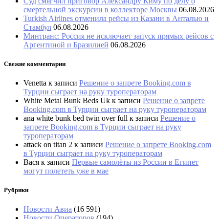
Суд смягчил приговор Александру Киму по делу о
смертельной экскурсии в коллекторе Москвы
06.08.2026
Turkish Airlines отменила рейсы из Казани в Анталью и
Стамбул
06.08.2026
Минтранс: Россия не исключает запуск прямых рейсов с
Аргентиной и Бразилией
06.08.2026
Свежие комментарии
Venetta
к записи
Решение о запрете Booking.com в
Турции сыграет на руку туроператорам
White Metal Bunk Beds Uk
к записи
Решение о запрете
Booking.com в Турции сыграет на руку туроператорам
ana white bunk bed twin over full
к записи
Решение о
запрете Booking.com в Турции сыграет на руку
туроператорам
attack on titan 2
к записи
Решение о запрете Booking.com
в Турции сыграет на руку туроператорам
Вася
к записи
Первые самолёты из России в Египет
могут полететь уже в мае
Рубрики
Новости Авиа
(16 591)
Новости Операторов
(194)