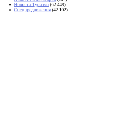
Новости Туризма
(62 449)
Спецпредложения
(42 102)
Стюардессу с 15 бутылками дорогого вина
задержали в Домодедово
Суд взыскал с бывшей ученицы 121 тысячу
рублей в пользу «ЮТэйр»
Суд смягчил приговор Александру Киму по делу
о смертельной экскурсии в коллекторе Москвы
Turkish Airlines отменила рейсы из Казани в
Анталью и Стамбул
Минтранс: Россия не исключает запуск прямых
рейсов с Аргентиной и Бразилией