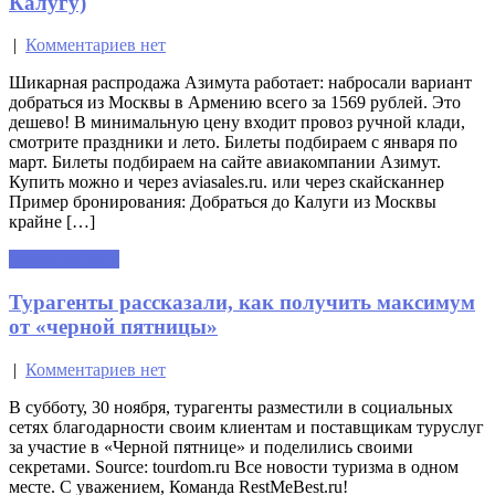
Калугу)
|
Комментариев нет
Шикарная распродажа Азимута работает: набросали вариант
добраться из Москвы в Армению всего за 1569 рублей. Это
дешево! В минимальную цену входит провоз ручной клади,
смотрите праздники и лето. Билеты подбираем с января по
март. Билеты подбираем на сайте авиакомпании Азимут.
Купить можно и через aviasales.ru. или через скайсканнер
Пример бронирования: Добраться до Калуги из Москвы
крайне […]
Читать далее »
Турагенты рассказали, как получить максимум
от «черной пятницы»
|
Комментариев нет
В субботу, 30 ноября, турагенты разместили в социальных
сетях благодарности своим клиентам и поставщикам туруслуг
за участие в «Черной пятнице» и поделились своими
секретами. Source: tourdom.ru Все новости туризма в одном
месте. С уважением, Команда RestMeBest.ru!