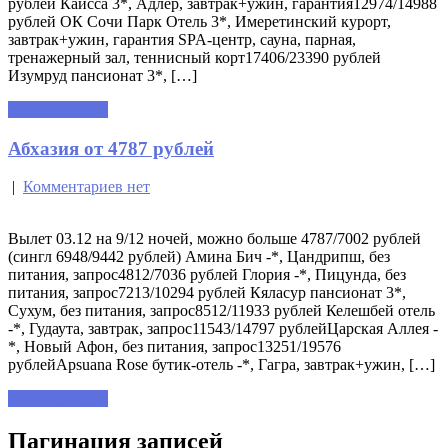
рублей Каисса 3*, Адлер, завтрак+ужин, гарантия12974/14988
рублей ОК Сочи Парк Отель 3*, Имеретинский курорт,
завтрак+ужин, гарантия SPA-центр, сауна, парная,
тренажерный зал, теннисный корт17406/23390 рублей
Изумруд пансионат 3*, […]
Читать далее »
Абхазия от 4787 рублей
|
Комментариев нет
Вылет 03.12 на 9/12 ночей, можно больше 4787/7002 рублей
(сингл 6948/9442 рублей) Амина Бич -*, Цандрипш, без
питания, запрос4812/7036 рублей Глория -*, Пицунда, без
питания, запрос7213/10294 рублей Кяласур пансионат 3*,
Сухум, без питания, запрос8512/11933 рублей Келешбей отель
-*, Гудаута, завтрак, запрос11543/14797 рублейЦарская Аллея -
*, Новый Афон, без питания, запрос13251/19576
рублейApsuana Rose бутик-отель -*, Гагра, завтрак+ужин, […]
Читать далее »
Пагинация записей