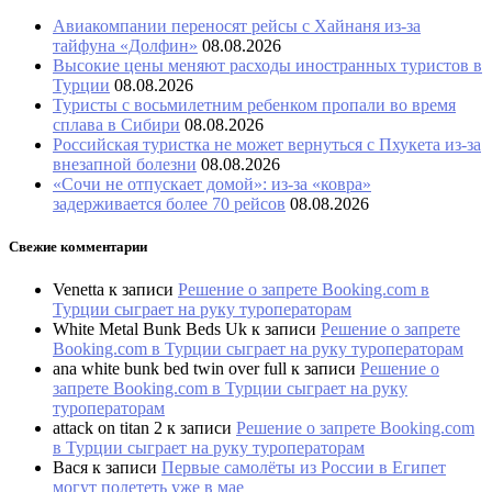
Авиакомпании переносят рейсы с Хайнаня из-за
тайфуна «Долфин»
08.08.2026
Высокие цены меняют расходы иностранных туристов в
Турции
08.08.2026
Туристы с восьмилетним ребенком пропали во время
сплава в Сибири
08.08.2026
Российская туристка не может вернуться с Пхукета из-за
внезапной болезни
08.08.2026
«Сочи не отпускает домой»: из-за «ковра»
задерживается более 70 рейсов
08.08.2026
Свежие комментарии
Venetta
к записи
Решение о запрете Booking.com в
Турции сыграет на руку туроператорам
White Metal Bunk Beds Uk
к записи
Решение о запрете
Booking.com в Турции сыграет на руку туроператорам
ana white bunk bed twin over full
к записи
Решение о
запрете Booking.com в Турции сыграет на руку
туроператорам
attack on titan 2
к записи
Решение о запрете Booking.com
в Турции сыграет на руку туроператорам
Вася
к записи
Первые самолёты из России в Египет
могут полететь уже в мае