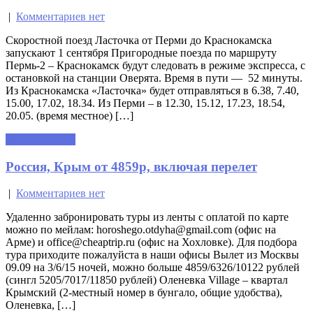
|
Комментариев нет
Скоростной поезд Ласточка от Перми до Краснокамска
запускают 1 сентября Пригородные поезда по маршруту
Пермь-2 – Краснокамск будут следовать в режиме экспресса, с
остановкой на станции Оверята. Время в пути — 52 минуты.
Из Краснокамска «Ласточка» будет отправляться в 6.38, 7.40,
15.00, 17.02, 18.34. Из Перми – в 12.30, 15.12, 17.23, 18.54,
20.05. (время местное) […]
Читать далее »
Россия, Крым от 4859р, включая перелет
|
Комментариев нет
Удаленно забронировать туры из ленты с оплатой по карте
можно по мейлам: horoshego.otdyha@gmail.com (офис на
Арме) и office@cheaptrip.ru (офис на Хохловке). Для подбора
тура приходите пожалуйста в наши офисы Вылет из Москвы
09.09 на 3/6/15 ночей, можно больше 4859/6326/10122 рублей
(сингл 5205/7017/11850 рублей) Оленевка Village – квартал
Крымский (2-местный номер в бунгало, общие удобства),
Оленевка, […]