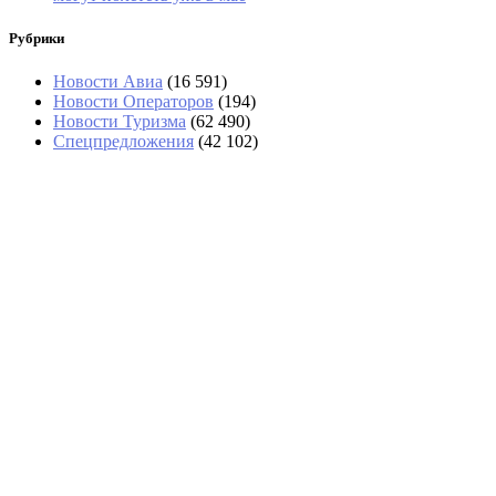
Рубрики
Новости Авиа
(16 591)
Новости Операторов
(194)
Новости Туризма
(62 490)
Спецпредложения
(42 102)
Авиакомпании переносят рейсы с Хайнаня из-за
тайфуна «Долфин»
Высокие цены меняют расходы иностранных
туристов в Турции
Туристы с восьмилетним ребенком пропали во
время сплава в Сибири
Российская туристка не может вернуться с