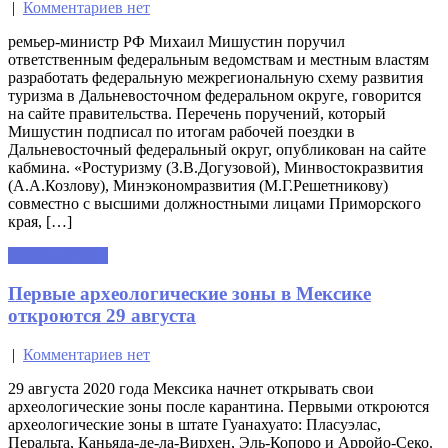
|
Комментариев нет
ремьер-министр РФ Михаил Мишустин поручил
ответственным федеральным ведомствам и местным властям
разработать федеральную межрегиональную схему развития
туризма в Дальневосточном федеральном округе, говорится
на сайте правительства. Перечень поручений, который
Мишустин подписал по итогам рабочей поездки в
Дальневосточный федеральный округ, опубликован на сайте
кабмина. «Ростуризму (З.В.Догузовой), Минвостокразвития
(А.А.Козлову), Минэкономразвития (М.Г.Решетникову)
совместно с высшими должностными лицами Приморского
края, […]
Читать далее »
Первые археологические зоны в Мексике
откроются 29 августа
|
Комментариев нет
29 августа 2020 года Мексика начнет открывать свои
археологические зоны после карантина. Первыми откроются
археологические зоны в штате Гуанахуато: Пласуэлас,
Перальта, Каньяда-де-ла-Вирхен, Эль-Копоро и Арройо-Секо.