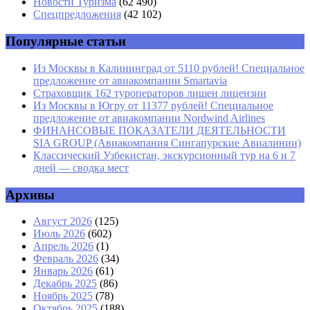
Новости Туризма
(62 490)
Спецпредложения
(42 102)
Популярные статьи
Из Москвы в Калининград от 5110 рублей! Специальное
предложение от авиакомпании Smartavia
Страховщик 162 туроператоров лишен лицензии
Из Москвы в Югру от 11377 рублей! Специальное
предложение от авиакомпании Nordwind Airlines
ФИНАНСОВЫЕ ПОКАЗАТЕЛИ ДЕЯТЕЛЬНОСТИ
SIA GROUP (Авиакомпания Сингапурские Авиалинии)
Классический Узбекистан, экскурсионный тур на 6 и 7
дней — сводка мест
Архивы
Август 2026
(125)
Июль 2026
(602)
Апрель 2026
(1)
Февраль 2026
(34)
Январь 2026
(61)
Декабрь 2025
(86)
Ноябрь 2025
(78)
Октябрь 2025
(188)