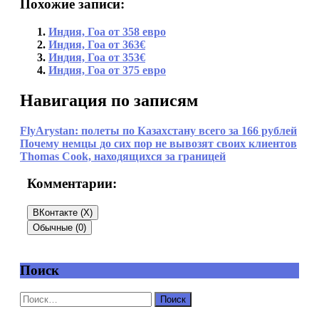
Похожие записи:
Индия, Гоа от 358 евро
Индия, Гоа от 363€
Индия, Гоа от 353€
Индия, Гоа от 375 евро
Навигация по записям
FlyArystan: полеты по Казахстану всего за 166 рублей
Почему немцы до сих пор не вывозят своих клиентов
Thomas Cook, находящихся за границей
Комментарии:
ВКонтакте (
X
)
Обычные (0)
Поиск
Добавить комментарий
Ваш адрес email не будет опубликован.
Обязательные
поля помечены
*