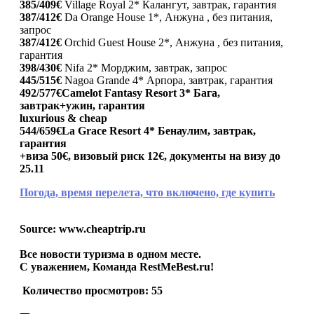
385/409
€
Village Royal 2* Калангут, завтрак, гарантия
387/412€
Da Orange House 1*, Анжуна , без питания,
запрос
3
87/412€
Orchid Guest House 2*, Анжуна , без питания,
гарантия
398/430€
Nifa 2* Морджим, завтрак, запрос
445
/515€
Nagoa Grande 4* Арпора, завтрак, гарантия
492/577
€
Camelot Fantasy Resort 3* Бага,
завтрак+ужин, гарантия
luxurious & cheap
544/659€
La Grace Resort 4* Бенаулим, завтрак,
гарантия
+виза 50€, визовый риск 12€, документы на визу до
25.11
Погода, время перелета, что включено, где купить
Source: www.cheaptrip.ru
Все новости туризма в одном месте.
С уважением, Команда RestMeBest.ru!
Количество просмотров:
55