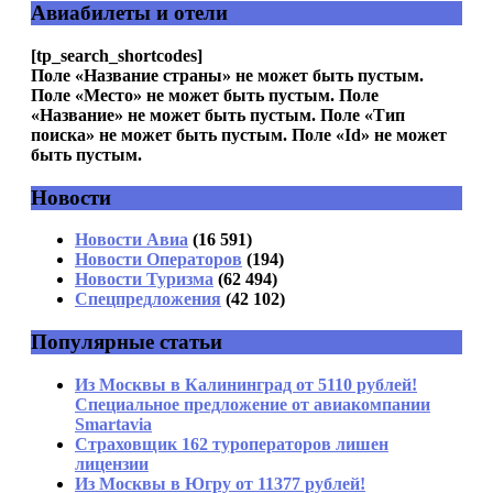
Авиабилеты и отели
Комментарий
*
[tp_search_shortcodes]
Поле «Название страны» не может быть пустым.
Поле «Место» не может быть пустым. Поле
«Название» не может быть пустым. Поле «Тип
поиска» не может быть пустым. Поле «Id» не может
быть пустым.
Новости
Имя
*
Новости Авиа
(16 591)
Email
*
Новости Операторов
(194)
Новости Туризма
(62 494)
Сайт
Спецпредложения
(42 102)
Популярные статьи
Из Москвы в Калининград от 5110 рублей!
Специальное предложение от авиакомпании
Smartavia
Страховщик 162 туроператоров лишен
лицензии
Из Москвы в Югру от 11377 рублей!