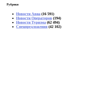
Рубрики
Новости Авиа
(16 591)
Новости Операторов
(194)
Новости Туризма
(62 494)
Спецпредложения
(42 102)
«Угостили только круассаном»: два
дня пассажиры не могли попасть в
Сочи