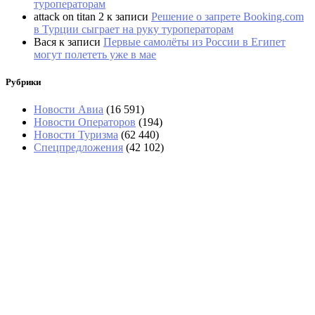
туроператорам
attack on titan 2
к записи
Решение о запрете Booking.com
в Турции сыграет на руку туроператорам
Вася
к записи
Первые самолёты из России в Египет
могут полететь уже в мае
Рубрики
Новости Авиа
(16 591)
Новости Операторов
(194)
Новости Туризма
(62 440)
Спецпредложения
(42 102)
SkyFru начала летать из Бишкека в Домодедово
трижды в неделю
Турист отсудил у «Аэрофлота» полмиллиона
рублей за аннулированные билеты в Таиланд
Турагенты назвали «нестыдные»