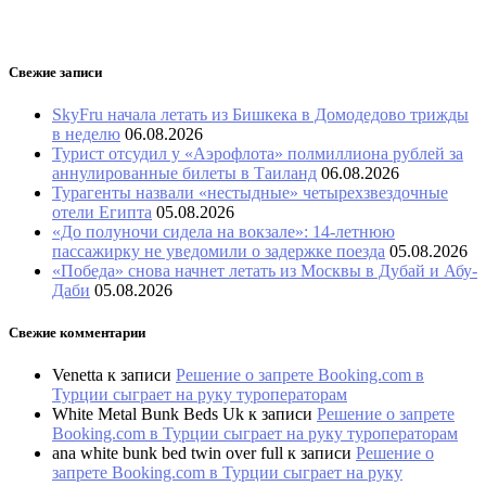
Свежие записи
SkyFru начала летать из Бишкека в Домодедово трижды
в неделю
06.08.2026
Турист отсудил у «Аэрофлота» полмиллиона рублей за
аннулированные билеты в Таиланд
06.08.2026
Турагенты назвали «нестыдные» четырехзвездочные
отели Египта
05.08.2026
«До полуночи сидела на вокзале»: 14-летнюю
пассажирку не уведомили о задержке поезда
05.08.2026
«Победа» снова начнет летать из Москвы в Дубай и Абу-
Даби
05.08.2026
Свежие комментарии
Venetta
к записи
Решение о запрете Booking.com в
Турции сыграет на руку туроператорам
White Metal Bunk Beds Uk
к записи
Решение о запрете
Booking.com в Турции сыграет на руку туроператорам
ana white bunk bed twin over full
к записи
Решение о
запрете Booking.com в Турции сыграет на руку