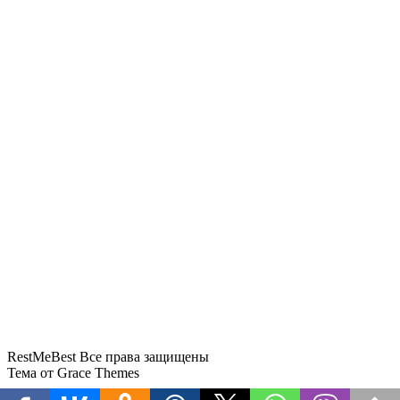
Туристов вместо Даламана повезут в
Бодрум
С осени в России вводят
обновленные правила перевозки
детей автобусами
RestMeBest Все права защищены
Тема от Grace Themes