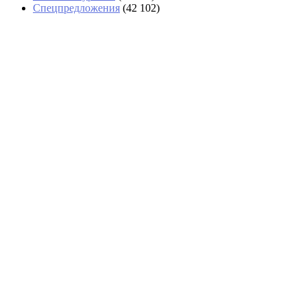
Спецпредложения
(42 102)
«Аэрофлот» возвращается в Абу-
Даби с тарифами почти вдвое выше,
чем у Etihad
СМИ: США будут разворачивать на