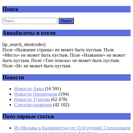
Поиск
Добавить комментарий
Ваш адрес email не будет опубликован.
Обязательные поля
помечены
*
Авиабилеты и отели
Комментарий
*
[tp_search_shortcodes]
Поле «Название страны» не может быть пустым. Поле
«Место» не может быть пустым. Поле «Название» не может
быть пустым. Поле «Тип поиска» не может быть пустым.
Поле «Id» не может быть пустым.
Новости
Имя
*
Новости Авиа
(16 591)
Новости Операторов
(194)
Email
*
Новости Туризма
(62 478)
Спецпредложения
(42 102)
Сайт
Популярные статьи
Из Москвы в Калининград от 5110 рублей! Специальное