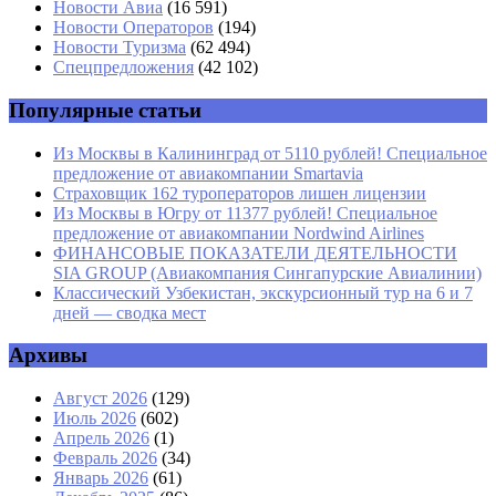
Имя
*
Новости Авиа
(16 591)
Новости Операторов
(194)
Email
*
Новости Туризма
(62 494)
Спецпредложения
(42 102)
Сайт
Популярные статьи
Из Москвы в Калининград от 5110 рублей! Специальное
предложение от авиакомпании Smartavia
Страховщик 162 туроператоров лишен лицензии
Из Москвы в Югру от 11377 рублей! Специальное
предложение от авиакомпании Nordwind Airlines
ФИНАНСОВЫЕ ПОКАЗАТЕЛИ ДЕЯТЕЛЬНОСТИ
SIA GROUP (Авиакомпания Сингапурские Авиалинии)
Классический Узбекистан, экскурсионный тур на 6 и 7
дней — сводка мест
Архивы
Август 2026
(129)
Июль 2026
(602)
Апрель 2026
(1)
Февраль 2026
(34)
Январь 2026
(61)