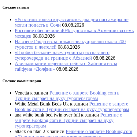
Свежие записи
«Угостили только круассаном»: два дня пассажиры не
могли попасть в Сочи
08.08.2026
Россияне обеспечили 40% турпотока в Армению за семь
месяцев
08.08.2026
На озере Гарда из-за пожара эвакуировали около 200
туристов и жителей
08.08.2026
«Пробка бесконечная»: туристы рассказали о
суперочереди на границе с Абхазией
08.08.2026
Авиакомпании переносят рейсы с Хайнаня из-за
тайфуна «Долфин»
08.08.2026
Свежие комментарии
Venetta
к записи
Решение о запрете Booking.com в
Турции сыграет на руку туроператорам
White Metal Bunk Beds Uk
к записи
Решение о запрете
Booking.com в Турции сыграет на руку туроператорам
ana white bunk bed twin over full
к записи
Решение о
запрете Booking.com в Турции сыграет на руку
туроператорам
attack on titan 2
к записи
Решение о запрете Booking.com
в Турции сыграет на руку туроператорам