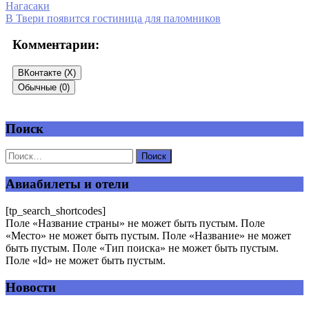
Нагасаки
В Твери появится гостиница для паломников
Комментарии:
ВКонтакте (
X
)
Обычные (0)
Поиск
Добавить комментарий
Ваш адрес email не будет опубликован.
Обязательные поля
помечены
*
Авиабилеты и отели
Комментарий
*
[tp_search_shortcodes]
Поле «Название страны» не может быть пустым. Поле
«Место» не может быть пустым. Поле «Название» не может
быть пустым. Поле «Тип поиска» не может быть пустым.
Поле «Id» не может быть пустым.
Новости