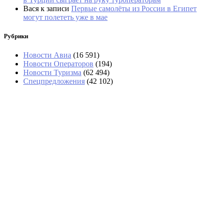
Вася
к записи
Первые самолёты из России в Египет
могут полететь уже в мае
Рубрики
Новости Авиа
(16 591)
Новости Операторов
(194)
Новости Туризма
(62 494)
Спецпредложения
(42 102)
«Угостили только круассаном»: два
дня пассажиры не могли попасть в
Сочи