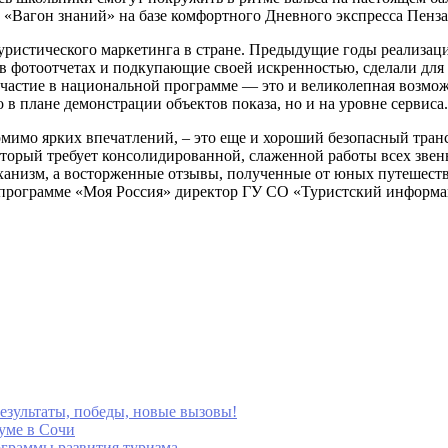
 «Вагон знаний» на базе комфортного Дневного экспресса Пенз
уристического маркетинга в стране. Предыдущие годы реализа
 в фотоотчетах и подкупающие своей искренностью, сделали дл
участие в национальной программе — это и великолепная возмо
 в плане демонстрации объектов показа, но и на уровне сервиса.
мимо ярких впечатлений, – это еще и хороший безопасный тран
оторый требует консолидированной, слаженной работы всех звен
ханизм, а восторженные отзывы, полученные от юных путешеств
 программе «Моя Россия» директор ГУ СО «Туристский информ
езультаты, победы, новые вызовы!
уме в Сочи
ограммы развития туризма