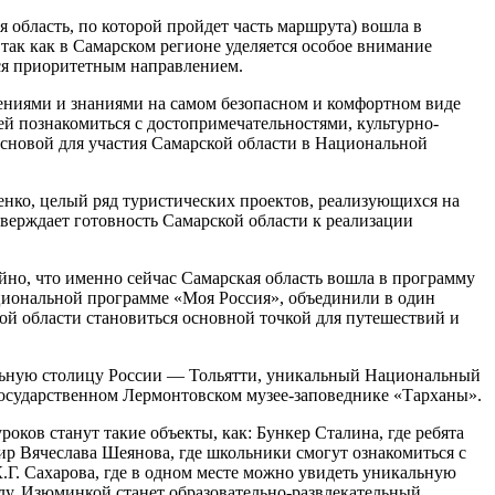
я область, по которой пройдет часть маршрута) вошла в
ак как в Самарском регионе уделяется особое внимание
тся приоритетным направлением.
лениями и знаниями на самом безопасном и комфортном виде
ей познакомиться с достопримечательностями, культурно-
сновой для участия Самарской области в Национальной
нко, целый ряд туристических проектов, реализующихся на
ерждает готовность Самарской области к реализации
но, что именно сейчас Самарская область вошла в программу
циональной программе «Моя Россия», объединили в один
ой области становиться основной точкой для путешествий и
льную столицу России — Тольятти, уникальный Национальный
Государственном Лермонтовском музее-заповеднике «Тарханы».
оков станут такие объекты, как: Бункер Сталина, где ребята
р Вячеслава Шеянова, где школьники смогут ознакомиться с
.Г. Сахарова, где в одном месте можно увидеть уникальную
алу. Изюминкой станет образовательно-развлекательный