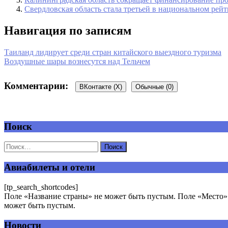
Свердловская область стала третьей в национальном рей
Навигация по записям
Таиланд лидирует среди стран китайского выездного туризма
Воздушные шары вознесутся над Тельчем
Комментарии:
ВКонтакте (
X
)
Обычные (0)
Поиск
Добавить комментарий
Ваш адрес email не будет опубликован.
Обязательные поля пом
Авиабилеты и отели
[tp_search_shortcodes]
Поле «Название страны» не может быть пустым. Поле «Место» 
может быть пустым.
Новости
Комментарий
*