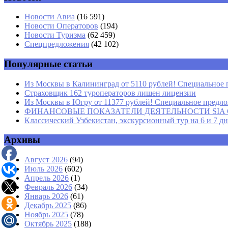
Имя
*
Новости Авиа
(16 591)
Новости Операторов
(194)
Email
*
Новости Туризма
(62 459)
Спецпредложения
(42 102)
Сайт
Популярные статьи
Из Москвы в Калининград от 5110 рублей! Специальное 
Страховщик 162 туроператоров лишен лицензии
Из Москвы в Югру от 11377 рублей! Специальное предлож
ФИНАНСОВЫЕ ПОКАЗАТЕЛИ ДЕЯТЕЛЬНОСТИ SIA GROU
Классический Узбекистан, экскурсионный тур на 6 и 7 д
Архивы
Август 2026
(94)
Июль 2026
(602)
Апрель 2026
(1)
Февраль 2026
(34)
Январь 2026
(61)
Декабрь 2025
(86)
Ноябрь 2025
(78)
Октябрь 2025
(188)