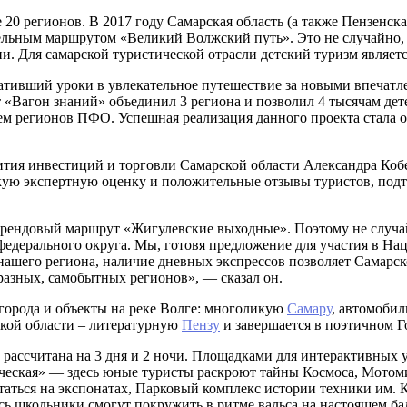
 20 регионов. В 2017 году Самарская область (а также Пензенска
льным маршрутом «Великий Волжский путь». Это не случайно, т
и. Для самарской туристической отрасли детский туризм являе
ративший уроки в увлекательное путешествие за новыми впечат
 «Вагон знаний» объединил 3 региона и позволил 4 тысячам дет
м регионов ПФО. Успешная реализация данного проекта стала о
тия инвестиций и торговли Самарской области Александра Кобе
ую экспертную оценку и положительные отзывы туристов, подтв
брендовый маршрут «Жигулевские выходные». Поэтому не случай
едерального округа. Мы, готовя предложение для участия в На
нашего региона, наличие дневных экспрессов позволяет Самарск
разных, самобытных регионов», — сказал он.
орода и объекты на реке Волге: многоликую
Самару
, автомоби
ской области – литературную
Пензу
и завершается в поэтичном 
рассчитана на 3 дня и 2 ночи. Площадками для интерактивных ур
ческая» — здесь юные туристы раскроют тайны Космоса, Мотоми
аться на экспонатах, Парковый комплекс истории техники им. К
есь школьники смогут покружить в ритме вальса на настоящем б