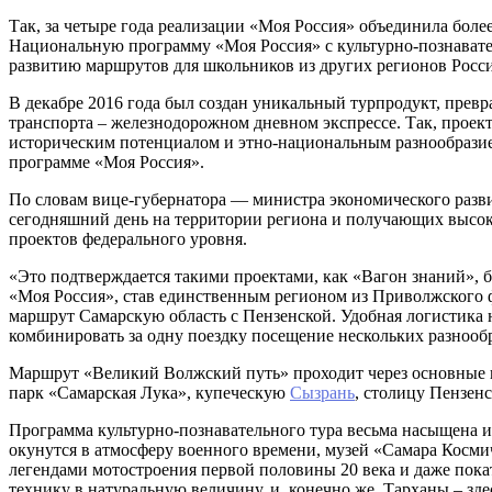
Так, за четыре года реализации «Моя Россия» объединила более
Национальную программу «Моя Россия» с культурно-познавате
развитию маршрутов для школьников из других регионов Росси
В декабре 2016 года был создан уникальный турпродукт, прев
транспорта – железнодорожном дневном экспрессе. Так, проект
историческим потенциалом и этно-национальным разнообразие
программе «Моя Россия».
По словам вице-губернатора — министра экономического разви
сегодняшний день на территории региона и получающих высок
проектов федерального уровня.
«Это подтверждается такими проектами, как «Вагон знаний», 
«Моя Россия», став единственным регионом из Приволжского ф
маршрут Самарскую область с Пензенской. Удобная логистика 
комбинировать за одну поездку посещение нескольких разнооб
Маршрут «Великий Волжский путь» проходит через основные г
парк «Самарская Лука», купеческую
Сызрань
, столицу Пензен
Программа культурно-познавательного тура весьма насыщена и 
окунутся в атмосферу военного времени, музей «Самара Косми
легендами мотостроения первой половины 20 века и даже покат
технику в натуральную величину, и, конечно же, Тарханы – зд