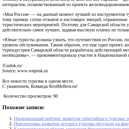
интерактив, позаимствованный из проекта железнодорожников
«Моя Россия» — на данный момент лучший из инструментов т
тому пример: сотни отзывов и настоящих эмоций, отраженные
туристических мероприятий. Поэтому для Самарской области 
действительно самое лучшее, задавая высокую планку не только
«Юные туристы должны узнать, что путешествия по России, по
уровень обслуживания. Таким образом, это еще один проект, к
туриндустрия Самарской области разработала действующий ме
необходимы», — прокомментировала участие в Национальной
/Gudok.ru/
Source: www.votpusk.ru
Все новости туризма в одном месте.
С уважением, Команда RestMeBest.ru!
Количество просмотров:
90
Похожие записи:
Национальный рейтинг развития событийного туризма: р
Перспективы развития детского туризма обсудили на фор
Калининградская область сокращает финансирование пр