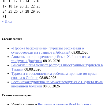
10
11
12
13
14
15
16
17
18
19
20
21
22
23
24
25
26
27
28
29
30
31
« Июл
Свежие записи
«Пробка бесконечная»: туристы рассказали о
суперочереди на границе с Абхазией
08.08.2026
Авиакомпании переносят рейсы с Хайнаня из-за
тайфуна «Долфин»
08.08.2026
Высокие цены меняют расходы иностранных туристов в
Турции
08.08.2026
Туристы с восьмилетним ребенком пропали во время
сплава в Сибири
08.08.2026
Российская туристка не может вернуться с Пхукета из-за
внезапной болезни
08.08.2026
Свежие комментарии
Venetta
к записи
Решение о запрете Booking.com в