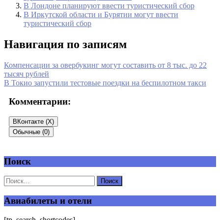
В Лондоне планируют ввести туристический сбор
В Иркутской области и Бурятии могут ввести
туристический сбор
Навигация по записям
Компенсации за овербукинг могут составить от 8 тыс. до 22
тысяч рублей
В Токио запустили тестовые поездки на беспилотном такси
Комментарии:
ВКонтакте (
X
)
Обычные (0)
Поиск
Добавить комментарий
Ваш адрес email не будет опубликован.
Обязательные поля
помечены
*
Авиабилеты и отели
Комментарий
*
[tp_search_shortcodes]