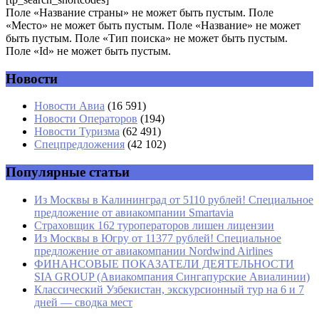
Поле «Название страны» не может быть пустым. Поле
«Место» не может быть пустым. Поле «Название» не может
быть пустым. Поле «Тип поиска» не может быть пустым.
Поле «Id» не может быть пустым.
Новости
Имя
*
Новости Авиа
(16 591)
Новости Операторов
(194)
Email
*
Новости Туризма
(62 491)
Спецпредложения
(42 102)
Сайт
Популярные статьи
Из Москвы в Калининград от 5110 рублей! Специальное
предложение от авиакомпании Smartavia
Страховщик 162 туроператоров лишен лицензии
Из Москвы в Югру от 11377 рублей! Специальное
предложение от авиакомпании Nordwind Airlines
ФИНАНСОВЫЕ ПОКАЗАТЕЛИ ДЕЯТЕЛЬНОСТИ
SIA GROUP (Авиакомпания Сингапурские Авиалинии)
Классический Узбекистан, экскурсионный тур на 6 и 7
дней — сводка мест