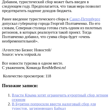
Добавим, туристический сбор может быть введен в
следующем году. Предполагается, что такая мера позволит
предотвратить падение доходов бюджета.
Ранее введение туристического сбора в
Санкт-Петербурге
допускал губернатор города Георгий Полтавченко. По его
словам, Северная столица готова стать одним из пилотных
регионов, в которых реализуется такой проект. Тогда
Полтавченко добавил, что сумма сбора будет «очень
необременительной».
/Агентство Бизнес Новостей/
Source: www.votpusk.ru
Все новости туризма в одном месте.
С уважением, Команда RestMeBest.ru!
Количество просмотров:
118
Похожие записи:
Власти Крыма хотят ограничить курортный сбор летним
сезоном
В Бурятии попросили ввести налоговый сбор для
туристов, загрязняющих Байкал