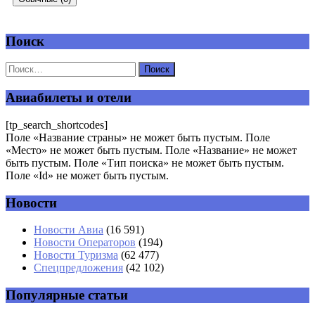
Поиск
Добавить комментарий
Ваш адрес email не будет опубликован.
Обязательные поля
помечены
*
Авиабилеты и отели
Комментарий
*
[tp_search_shortcodes]
Поле «Название страны» не может быть пустым. Поле
«Место» не может быть пустым. Поле «Название» не может
быть пустым. Поле «Тип поиска» не может быть пустым.
Поле «Id» не может быть пустым.
Новости
Имя
*
Новости Авиа
(16 591)
Новости Операторов
(194)
Email
*
Новости Туризма
(62 477)
Спецпредложения
(42 102)
Сайт
Популярные статьи