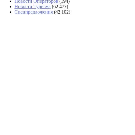
Новости Операторов
(194)
Новости Туризма
(62 477)
Спецпредложения
(42 102)
СМИ: США будут разворачивать на
границе подозрительных туристов