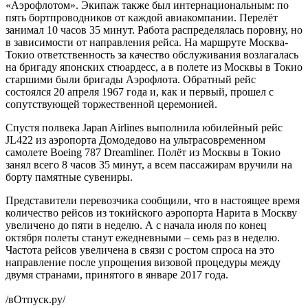
«Аэрофлотом». Экипаж также был интернациональным: по
пять бортпроводников от каждой авиакомпании. Перелёт
занимал 10 часов 35 минут. Работа распределялась поровну, но
в зависимости от направления рейса. На маршруте Москва-
Токио ответственность за качество обслуживания возлагалась
на бригаду японских стюардесс, а в полете из Москвы в Токио
старшими были бригады Аэрофлота. Обратный рейс
состоялся 20 апреля 1967 года и, как и первый, прошел с
сопутствующей торжественной церемонией.
Спустя полвека Japan Airlines выполнила юбилейный рейс
JL422 из аэропорта Домодедово на ультрасовременном
самолете Boeing 787 Dreamliner. Полёт из Москвы в Токио
занял всего 8 часов 35 минут, а всем пассажирам вручили на
борту памятные сувениры.
Представители перевозчика сообщили, что в настоящее время
количество рейсов из токийского аэропорта Нарита в Москву
увеличено до пяти в неделю. А с начала июля по конец
октября полеты станут ежедневными – семь раз в неделю.
Частота рейсов увеличена в связи с ростом спроса на это
направление после упрощения визовой процедуры между
двумя странами, принятого в январе 2017 года.
/вОтпуск.ру/