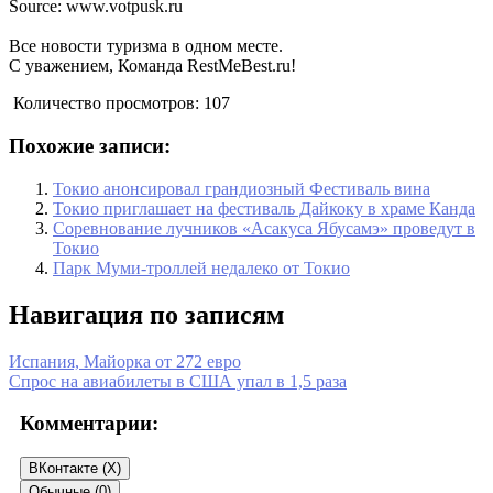
Source: www.votpusk.ru
Все новости туризма в одном месте.
С уважением, Команда RestMeBest.ru!
Количество просмотров:
107
Похожие записи:
Токио анонсировал грандиозный Фестиваль вина
Токио приглашает на фестиваль Дайкоку в храме Канда
Соревнование лучников «Асакуса Ябусамэ» проведут в
Токио
Парк Муми-троллей недалеко от Токио
Навигация по записям
Испания, Майорка от 272 евро
Спрос на авиабилеты в США упал в 1,5 раза
Комментарии:
ВКонтакте (
X
)
Обычные (0)