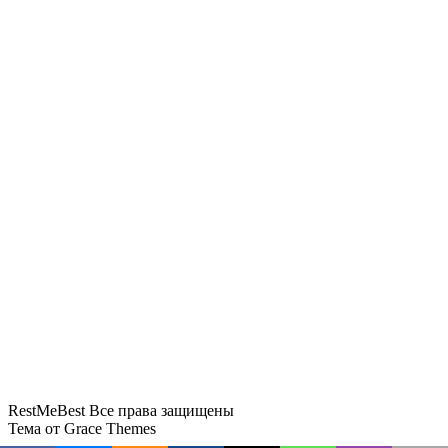
С осени в России вводят
обновленные правила перевозки
детей автобусами
В Москве обустроили пляжные зоны
у Черневских и Ясеневских прудов
RestMeBest Все права защищены
Тема от Grace Themes