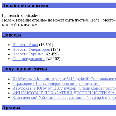
Авиабилеты и отели
[tp_search_shortcodes]
Поле «Название страны» не может быть пустым. Поле «Место» 
может быть пустым.
Новости
Комментарий
*
Имя
*
Новости Авиа
(16 591)
Новости Операторов
(194)
Email
*
Новости Туризма
(62 459)
Спецпредложения
(42 102)
Сайт
Популярные статьи
Из Москвы в Калининград от 5110 рублей! Специальное 
Страховщик 162 туроператоров лишен лицензии
Из Москвы в Югру от 11377 рублей! Специальное предлож
ФИНАНСОВЫЕ ПОКАЗАТЕЛИ ДЕЯТЕЛЬНОСТИ SIA GROU
Классический Узбекистан, экскурсионный тур на 6 и 7 д
Архивы