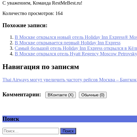
С уважением, Команда RestMeBest.ru!
Количество просмотров:
164
Похожие записи:
В Москве открылся новый отель Holiday Inn Express® Mos
В Москве открывается первый Holiday Inn Express
Самый большой отель Holiday Inn Express открылся в Кёл
В Москве открылся отель Hyatt Regency Moscow Petrovsky
Навигация по записям
Thai Airways могут увеличить частоту рейсов Москва – Бангкок
Комментарии:
ВКонтакте (
X
)
Обычные (0)
Поиск
Добавить комментарий
Ваш адрес email не будет опубликован.
Обязательные поля пом