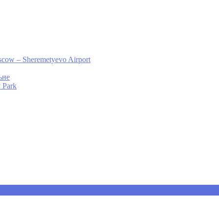
cow – Sheremetyevo Airport
ьне
 Park
ечены
*