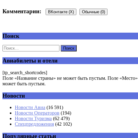
Комментарии:
ВКонтакте (
X
)
Обычные (0)
Поиск
Добавить комментарий
Ваш адрес email не будет опубликован.
Обязательные поля пом
Авиабилеты и отели
[tp_search_shortcodes]
Поле «Название страны» не может быть пустым. Поле «Место» 
может быть пустым.
Новости
Комментарий
*
Имя
*
Новости Авиа
(16 591)
Новости Операторов
(194)
Email
*
Новости Туризма
(62 479)
Спецпредложения
(42 102)
Сайт
Популярные статьи