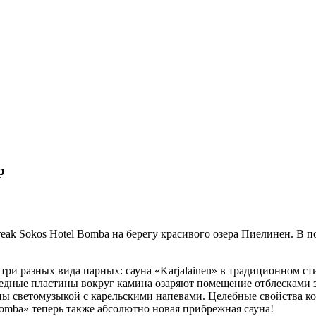
р
ak Sokos Hotel Bomba на берегу красивого озера Пиелинен. В п
и разных вида парных: сауна «Karjalainen» в традиционном сти
дные пластины вокруг камина озаряют помещение отблесками за
ны светомузыкой c карельскими напевами. Целебные свойства 
omba» теперь также абсолютно новая прибрежная сауна!