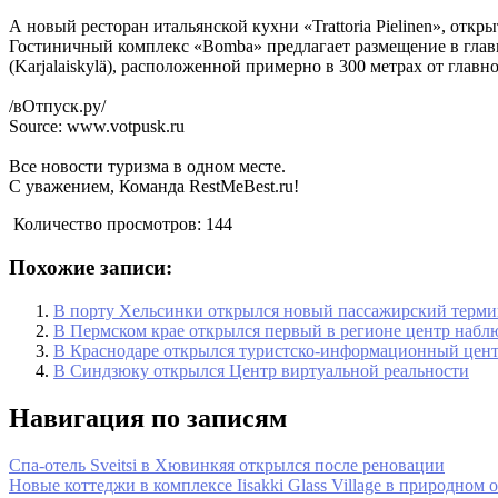
А новый ресторан итальянской кухни «Trattoria Pielinen», от
Гостиничный комплекс «Bomba» предлагает размещение в главн
(Karjalaiskylä), расположенной примерно в 300 метрах от главно
/вОтпуск.ру/
Source: www.votpusk.ru
Все новости туризма в одном месте.
С уважением, Команда RestMeBest.ru!
Количество просмотров:
144
Похожие записи:
В порту Хельсинки открылся новый пассажирский терми
В Пермском крае открылся первый в регионе центр набл
В Краснодаре открылся туристско-информационный цен
В Синдзюку открылся Центр виртуальной реальности
Навигация по записям
Спа-отель Sveitsi в Хювинкяя открылся после реновации
Новые коттеджи в комплексе Iisakki Glass Village в природном