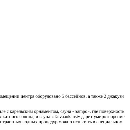
омещении центра оборудовано 5 бассейнов, а также 2 джакузи
ле с карельским орнаментом, сауна «Sampo», где поверхность
катного солнца, и сауна «Taivaankansi» дарит умиротворение
контрастных водных процедур можно испытать в специальном