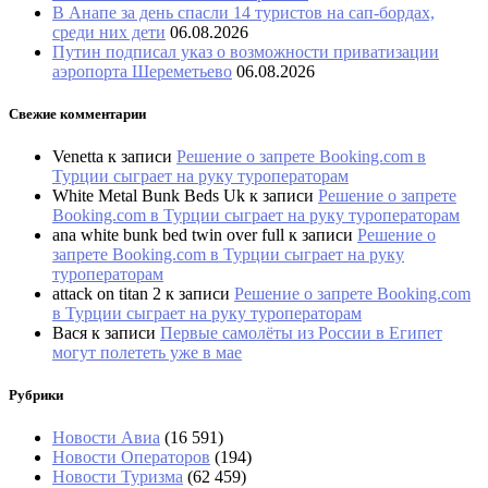
В Анапе за день спасли 14 туристов на сап-бордах,
среди них дети
06.08.2026
Путин подписал указ о возможности приватизации
аэропорта Шереметьево
06.08.2026
Свежие комментарии
Venetta
к записи
Решение о запрете Booking.com в
Турции сыграет на руку туроператорам
White Metal Bunk Beds Uk
к записи
Решение о запрете
Booking.com в Турции сыграет на руку туроператорам
ana white bunk bed twin over full
к записи
Решение о
запрете Booking.com в Турции сыграет на руку
туроператорам
attack on titan 2
к записи
Решение о запрете Booking.com
в Турции сыграет на руку туроператорам
Вася
к записи
Первые самолёты из России в Египет
могут полететь уже в мае
Рубрики
Новости Авиа
(16 591)
Новости Операторов
(194)
Новости Туризма
(62 459)