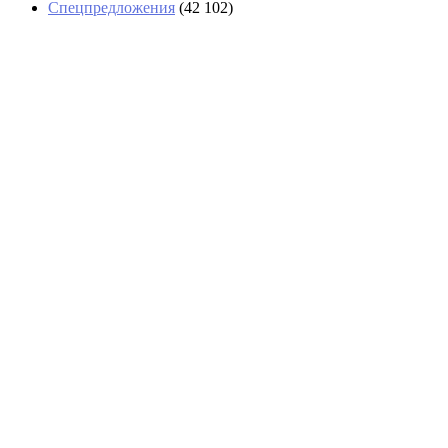
Спецпредложения
(42 102)
В Абхазии тоже выстроились
очереди за бензином
На рейсе из Екатеринбурга в
Стамбул иностранцы обокрали