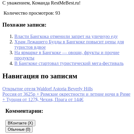
С уважением, Команда RestMeBest.ru!
Количество просмотров:
93
Похожие записи:
Власти Бангкока отменили запрет на уличную еду
Храм Лежащего Будды в Бангкоке повысит цены для
туристов вдвое
На ярмарке в Бангкоке — овощи, фрукты и прочие
продукты
В Бангкоке стартовал туристический мега-фестиваль
Навигация по записям
Открытие отеля Waldorf Astoria Beverly Hills
Россия от 3625р + Римские окрестности и летние ночи в Риме
+ Турция от 127$, Чехия, Прага от 144€
Комментарии:
ВКонтакте (
X
)
Обычные (0)