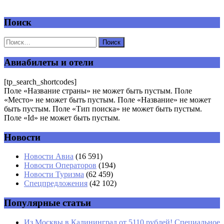
Поиск
Добавить комментарий
Ваш адрес email не будет опубликован.
Обязательные поля
помечены
*
Авиабилеты и отели
Комментарий
*
[tp_search_shortcodes]
Поле «Название страны» не может быть пустым. Поле
«Место» не может быть пустым. Поле «Название» не может
быть пустым. Поле «Тип поиска» не может быть пустым.
Поле «Id» не может быть пустым.
Новости
Имя
*
Новости Авиа
(16 591)
Новости Операторов
(194)
Email
*
Новости Туризма
(62 459)
Спецпредложения
(42 102)
Сайт
Популярные статьи
Из Москвы в Калининград от 5110 рублей! Специальное