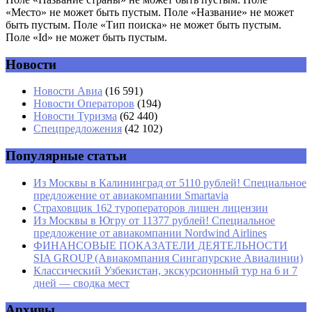
«Место» не может быть пустым. Поле «Название» не может
быть пустым. Поле «Тип поиска» не может быть пустым.
Поле «Id» не может быть пустым.
Новости
Имя
*
Новости Авиа
(16 591)
Новости Операторов
(194)
Email
*
Новости Туризма
(62 440)
Спецпредложения
(42 102)
Сайт
Популярные статьи
Из Москвы в Калининград от 5110 рублей! Специальное
предложение от авиакомпании Smartavia
Страховщик 162 туроператоров лишен лицензии
Из Москвы в Югру от 11377 рублей! Специальное
предложение от авиакомпании Nordwind Airlines
ФИНАНСОВЫЕ ПОКАЗАТЕЛИ ДЕЯТЕЛЬНОСТИ
SIA GROUP (Авиакомпания Сингапурские Авиалинии)
Классический Узбекистан, экскурсионный тур на 6 и 7
дней — сводка мест
Архивы