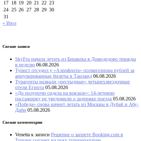
17
18
19
20
21
22
23
24
25
26
27
28
29
30
31
« Июл
Свежие записи
SkyFru начала летать из Бишкека в Домодедово трижды
в неделю
06.08.2026
Турист отсудил у «Аэрофлота» полмиллиона рублей за
аннулированные билеты в Таиланд
06.08.2026
Турагенты назвали «нестыдные» четырехзвездочные
отели Египта
05.08.2026
«До полуночи сидела на вокзале»: 14-летнюю
пассажирку не уведомили о задержке поезда
05.08.2026
«Победа» снова начнет летать из Москвы в Дубай и Абу-
Даби
05.08.2026
Свежие комментарии
Venetta
к записи
Решение о запрете Booking.com в
Турции сыграет на руку туроператорам