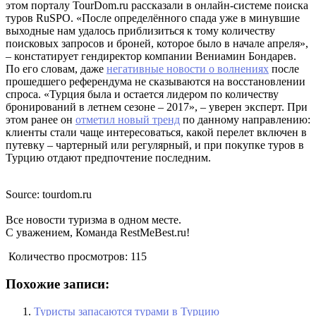
этом порталу TourDom.ru рассказали в онлайн-системе поиска
туров RuSPO. «После определённого спада уже в минувшие
выходные нам удалось приблизиться к тому количеству
поисковых запросов и броней, которое было в начале апреля»,
– констатирует гендиректор компании Вениамин Бондарев.
По его словам, даже
негативные новости о волнениях
после
прошедшего референдума не сказываются на восстановлении
спроса. «Турция была и остается лидером по количеству
бронирований в летнем сезоне – 2017», – уверен эксперт. При
этом ранее он
отметил новый тренд
по данному направлению:
клиенты стали чаще интересоваться, какой перелет включен в
путевку – чартерный или регулярный, и при покупке туров в
Турцию отдают предпочтение последним.
Source: tourdom.ru
Все новости туризма в одном месте.
С уважением, Команда RestMeBest.ru!
Количество просмотров:
115
Похожие записи:
Туристы запасаются турами в Турцию