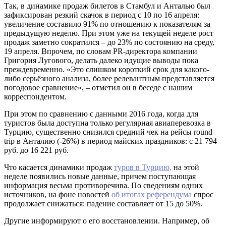
Так, в динамике продаж билетов в Стамбул и Анталью был
зафиксирован резкий скачок в период с 10 по 16 апреля:
увеличение составило 91% по отношению к показателям за
предыдущую неделю. При этом уже на текущей неделе рост
продаж заметно сократился – до 23% по состоянию на среду,
19 апреля. Впрочем, по словам PR-директора компании
Григория Лугового, делать далеко идущие выводы пока
преждевременно. «Это слишком короткий срок для какого-
либо серьёзного анализа, более релевантным представляется
погодовое сравнение», – отметил он в беседе с нашим
корреспондентом.
При этом по сравнению с данными 2016 года, когда для
туристов была доступна только регулярная авиаперевозка в
Турцию, существенно снизился средний чек на рейсы round
trip в Анталию (-26%) в период майских праздников: с 21 794
руб. до 16 221 руб.
Что касается динамики продаж
туров в Турцию,
на этой
неделе появились новые данные, причем поступающая
информация весьма противоречива. По сведениям одних
источников, на фоне новостей
об итогах референдума
спрос
продолжает снижаться: падение составляет от 15 до 50%.
Другие информируют о его восстановлении. Например, об