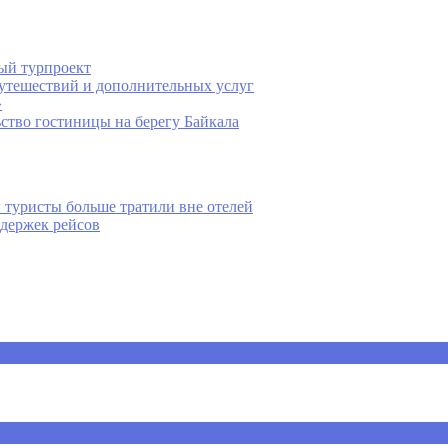
ый турпроект
путешествий и дополнительных услуг
»
ство гостиницы на берегу Байкала
 туристы больше тратили вне отелей
держек рейсов
ечены
*