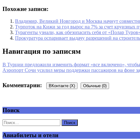
Похожие записи:
Владимир, Великий Новгород и Москва начнут совместн
Турпоток на Кижи за год вырос на 7% за счет круизных 
Турагенты узнали, как обезопасить себя от «Полар Туров
Прокуратура оспаривает выдачу разрешений на строитель
Навигация по записям
В Турции предложили изменить формат «все включено», чтобы
Аэропорт Сочи усилил меры поддержки пассажиров на фоне за
Комментарии:
ВКонтакте (
X
)
Обычные (0)
Поиск
Добавить комментарий
Ваш адрес email не будет опубликован.
Обязательные поля пом
Авиабилеты и отели