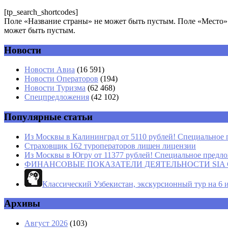
[tp_search_shortcodes]
Поле «Название страны» не может быть пустым. Поле «Место» 
может быть пустым.
Новости
Комментарий
*
Имя
*
Новости Авиа
(16 591)
Новости Операторов
(194)
Email
*
Новости Туризма
(62 468)
Спецпредложения
(42 102)
Сайт
Популярные статьи
Из Москвы в Калининград от 5110 рублей! Специальное 
Страховщик 162 туроператоров лишен лицензии
Из Москвы в Югру от 11377 рублей! Специальное предлож
ФИНАНСОВЫЕ ПОКАЗАТЕЛИ ДЕЯТЕЛЬНОСТИ SIA GROU
Классический Узбекистан, экскурсионный тур на 6 и
Архивы
Август 2026
(103)