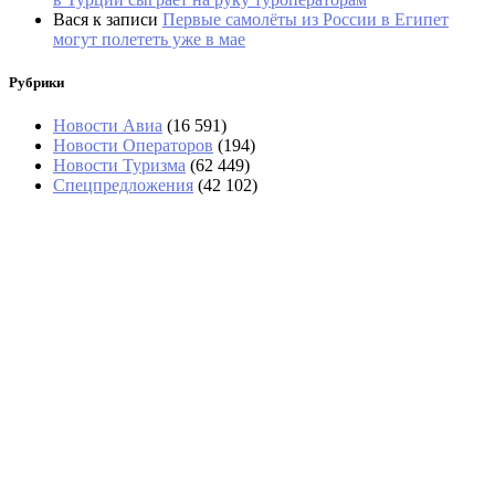
Вася
к записи
Первые самолёты из России в Египет
могут полететь уже в мае
Рубрики
Новости Авиа
(16 591)
Новости Операторов
(194)
Новости Туризма
(62 449)
Спецпредложения
(42 102)
Стюардессу с 15 бутылками
дорогого вина задержали в
Домодедово