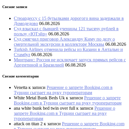
Свежие записи
Стюардессу с 15 бутылками дорогого вина задержали в
Домодедово
06.08.2026
Суд взыскал с бывшей ученицы 121 тысячу рублей в
пользу «ЮТэйр»
06.08.2026
Суд смягчил приговор Александру Киму по делу о
смертельной экскурсии в коллекторе Москвы
06.08.2026
Turkish Airlines отменила рейсы из Казани в Анталью и
Стамбул
06.08.2026
Минтранс: Россия не исключает запуск прямых рейсов с
Аргентиной и Бразилией
06.08.2026
Свежие комментарии
Venetta
к записи
Решение о запрете Booking.com в
Турции сыграет на руку туроператорам
White Metal Bunk Beds Uk
к записи
Решение о запрете
Booking.com в Турции сыграет на руку туроператорам
ana white bunk bed twin over full
к записи
Решение о
запрете Booking.com в Турции сыграет на руку
туроператорам
attack on titan 2
к записи
Решение о запрете Booking.com
в Турции сыграет на руку туроператорам