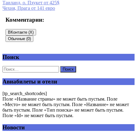
Таиланд, о. Пхукет от 425$
Чехия, Прага от 141 евро
Комментарии:
ВКонтакте (
X
)
Обычные (0)
Поиск
Добавить комментарий
Ваш адрес email не будет опубликован.
Обязательные поля
помечены
*
Авиабилеты и отели
Комментарий
*
[tp_search_shortcodes]
Поле «Название страны» не может быть пустым. Поле
«Место» не может быть пустым. Поле «Название» не может
быть пустым. Поле «Тип поиска» не может быть пустым.
Поле «Id» не может быть пустым.
Новости