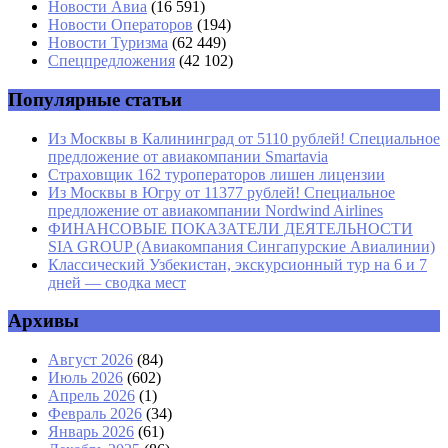
Имя
*
Новости Авиа
(16 591)
Новости Операторов
(194)
Email
*
Новости Туризма
(62 449)
Спецпредложения
(42 102)
Сайт
Популярные статьи
Из Москвы в Калининград от 5110 рублей! Специальное
предложение от авиакомпании Smartavia
Страховщик 162 туроператоров лишен лицензии
Из Москвы в Югру от 11377 рублей! Специальное
предложение от авиакомпании Nordwind Airlines
ФИНАНСОВЫЕ ПОКАЗАТЕЛИ ДЕЯТЕЛЬНОСТИ
SIA GROUP (Авиакомпания Сингапурские Авиалинии)
Классический Узбекистан, экскурсионный тур на 6 и 7
дней — сводка мест
Архивы
Август 2026
(84)
Июль 2026
(602)
Апрель 2026
(1)
Февраль 2026
(34)
Январь 2026
(61)