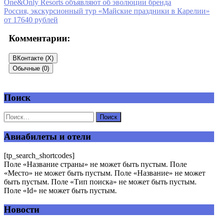
One&Only Resorts объявляют об эволюции бренда
Россия, экскурсионный тур «Майские праздники в Карелии»
от 17640 рублей
Комментарии:
ВКонтакте (
X
)
Обычные (0)
Поиск
Добавить комментарий
Ваш адрес email не будет опубликован.
Обязательные поля
помечены
*
Авиабилеты и отели
Комментарий
*
[tp_search_shortcodes]
Поле «Название страны» не может быть пустым. Поле
«Место» не может быть пустым. Поле «Название» не может
быть пустым. Поле «Тип поиска» не может быть пустым.
Поле «Id» не может быть пустым.
Новости