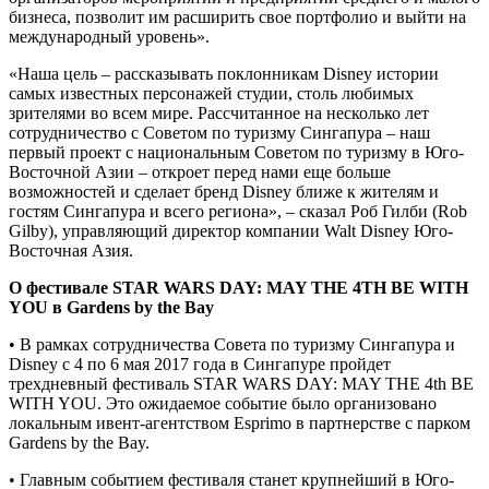
бизнеса, позволит им расширить свое портфолио и выйти на
международный уровень».
«Наша цель – рассказывать поклонникам Disney истории
самых известных персонажей студии, столь любимых
зрителями во всем мире. Рассчитанное на несколько лет
сотрудничество с Советом по туризму Сингапура – наш
первый проект с национальным Советом по туризму в Юго-
Восточной Азии – откроет перед нами еще больше
возможностей и сделает бренд Disney ближе к жителям и
гостям Сингапура и всего региона», – сказал Роб Гилби (Rob
Gilby), управляющий директор компании Walt Disney Юго-
Восточная Азия.
О фестивале STAR WARS DAY: MAY THE 4TH BE WITH
YOU в Gardens by the Bay
• В рамках сотрудничества Совета по туризму Сингапура и
Disney с 4 по 6 мая 2017 года в Сингапуре пройдет
трехдневный фестиваль STAR WARS DAY: MAY THE 4th BE
WITH YOU. Это ожидаемое событие было организовано
локальным ивент-агентством Esprimo в партнерстве с парком
Gardens by the Bay.
• Главным событием фестиваля станет крупнейший в Юго-