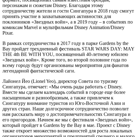
персонажам и сюжетам Disney. Благодаря этому
сотрудничеству жители и гости Сингапура в 2018 году смогут
принять участие в захватывающих активностях для
поклонников «Звездных войн», а в 2019 году – в событиях по
комиксам Marvel и мультфильмам Disney Animation/Disney
Pixar.
В рамках сотрудничества в 2017 году в парке Gardens by the
Bay пройдет трехдневный фестиваль STAR WARS DAY: MAY
THE 4th BE WITH YOU, посвященный 40-летнему юбилею
«Звездных войн». Кроме того, во второй половине года по
всему городу будут организованы мероприятия для фанатов
легендарной фантастической саги.
Лайонел Йео (Lionel Yeo), директор Совета по туризму
Сингапура, отмечает: «Мы очень рады работать с Disney.
Вместе мы сделаем календарь событий в городе еще более
насыщенным и разнообразным, а также привлечем к
Сингапуру внимание туристов из Юго-Восточной Азии и
других стран. Наше долгосрочное сотрудничество позволит
нам рассказать миру о достопримечательностях Сингапура и
его пригородов. Начнем же мы с фестиваля «Звездных войн»,
который пройдет в Gardens by the Bay в мае. Проект с Disney
также откроет множество возможностей для роста локальных
организаторов мероприятий и предприятий среднего и малого