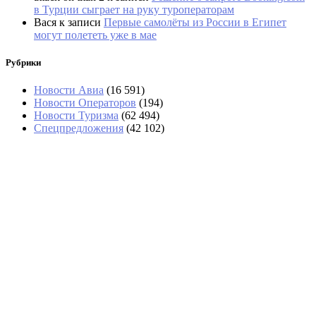
в Турции сыграет на руку туроператорам
Вася
к записи
Первые самолёты из России в Египет
могут полететь уже в мае
Рубрики
Новости Авиа
(16 591)
Новости Операторов
(194)
Новости Туризма
(62 494)
Спецпредложения
(42 102)
«Угостили только круассаном»: два дня
пассажиры не могли попасть в Сочи
Россияне обеспечили 40% турпотока в Армению
за семь месяцев
На озере Гарда из-за пожара эвакуировали
около 200 туристов и жителей