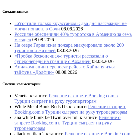
Свежие записи
«Угостили только круассаном»: два дня пассажиры не
могли попасть в Сочи
08.08.2026
Россияне обеспечили 40% турпотока в Армению за семь
месяцев
08.08.2026
На озере Гарда из-за пожара эвакуировали около 200
туристов и жителей
08.08.2026
«Пробка бесконечная»: туристы рассказали о
суперочереди на границе с Абхазией
08.08.2026
Авиакомпании переносят рейсы с Хайнаня из-за
тайфуна «Долфин»
08.08.2026
Свежие комментарии
Venetta
к записи
Решение о запрете Booking.com в
Турции сыграет на руку туроператорам
White Metal Bunk Beds Uk
к записи
Решение о запрете
Booking.com в Турции сыграет на руку туроператорам
ana white bunk bed twin over full
к записи
Решение о
запрете Booking.com в Турции сыграет на руку
туроператорам
attack on titan 2
к записи
Решение о запрете Booking.com