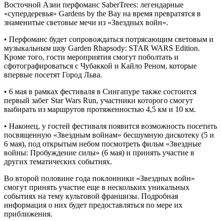
Восточной Азии перфоманс SaberTrees: легендарные
«супердеревья» Gardens by the Bay на время превратятся в
знаменитые световые мечи из «Звездных войн».
• Перфоманс будет сопровождаться потрясающим световым и
музыкальным шоу Garden Rhapsody: STAR WARS Edition.
Кроме того, гости мероприятия смогут поболтать и
сфотографироваться с Чубаккой и Кайло Реном, которые
впервые посетят Город Льва.
• 6 мая в рамках фестиваля в Сингапуре также состоится
первый забег Star Wars Run, участники которого смогут
выбирать из маршрутов протяженностью 4,5 км и 10 км.
• Наконец, у гостей фестиваля появится возможность посетить
посвященную «Звездным войнам» бесшумную дискотеку (5 и
6 мая), под открытым небом посмотреть фильм «Звездные
войны: Пробуждение силы» (6 мая) и принять участие в
других тематических событиях.
Во второй половине года поклонники «Звездных войн»
смогут принять участие еще в нескольких уникальных
событиях на тему культовой франшизы. Подробная
информация о них будет предоставляться по мере их
приближения.