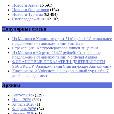
Имя
*
Новости Авиа
(16 591)
Новости Операторов
(194)
Email
*
Новости Туризма
(62 494)
Спецпредложения
(42 102)
Сайт
Популярные статьи
Из Москвы в Калининград от 5110 рублей! Специальное
предложение от авиакомпании Smartavia
Страховщик 162 туроператоров лишен лицензии
Из Москвы в Югру от 11377 рублей! Специальное
предложение от авиакомпании Nordwind Airlines
ФИНАНСОВЫЕ ПОКАЗАТЕЛИ ДЕЯТЕЛЬНОСТИ
SIA GROUP (Авиакомпания Сингапурские Авиалинии)
Классический Узбекистан, экскурсионный тур на 6 и 7
дней — сводка мест
Архивы
Август 2026
(129)
Июль 2026
(602)
Апрель 2026
(1)
Февраль 2026
(34)
Январь 2026
(61)