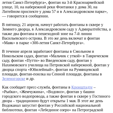
летия Санкт-Петербурга», фонтан на 3-й Красноармейской
улице, 10, на набережной реки Фонтанки у дома 30, на
Литейном проспекте у дома 57 и в Александровском парке»,
— говорится в сообщении.
В пятницу, 21 апреля, начнут работать фонтаны в сквере у
Зимнего дворца, в Александровском саду у Адмиралтейства, а
также два фонтана в пешеходной зоне на 7-й линии
Васильевского острова. В это же день включат и фонтан
«Маяк» в парке «300-летия Санкт-Петербурга».
В течение апреля заработают фонтаны в Смольном и
Никольском садах, фонтан «Мальчик с уткой» в Таврическом
саду, фонтан «Путти» во Введенском саду, фонтан у
Нахимовского училища на Петровской набережной, фонтан у
дворца спорта «Юбилейный», фонтан на Румянцевской
площади, фонтан-поилка на Сенной площади, фонтаны в
Зеленогорске
и др.
Как сообщает пресс-служба, фонтаны в
Кронштадте
–
«Рыбки», «Жемчужина», «Водовоз», фонтан у башни
городского водопровода, а также фонтан в сквере у Гостиного
двора – традиционно будут открыты 1 мая. В этот же день
Водоканал запустит фонтан у Российской национальной
библиотеки, фонтан «Лебединое озеро» на Петроградской