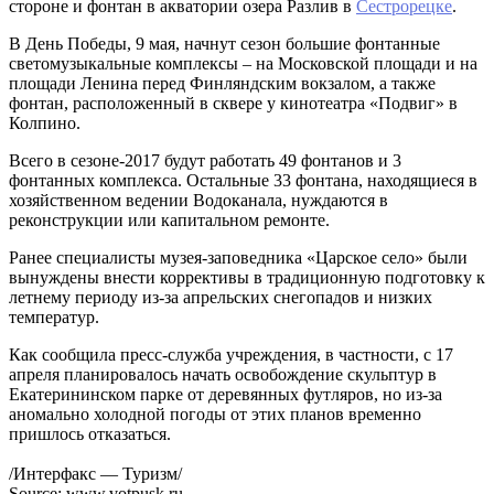
стороне и фонтан в акватории озера Разлив в
Сестрорецке
.
В День Победы, 9 мая, начнут сезон большие фонтанные
светомузыкальные комплексы – на Московской площади и на
площади Ленина перед Финляндским вокзалом, а также
фонтан, расположенный в сквере у кинотеатра «Подвиг» в
Колпино.
Всего в сезоне-2017 будут работать 49 фонтанов и 3
фонтанных комплекса. Остальные 33 фонтана, находящиеся в
хозяйственном ведении Водоканала, нуждаются в
реконструкции или капитальном ремонте.
Ранее специалисты музея-заповедника «Царское село» были
вынуждены внести коррективы в традиционную подготовку к
летнему периоду из-за апрельских снегопадов и низких
температур.
Как сообщила пресс-служба учреждения, в частности, с 17
апреля планировалось начать освобождение скульптур в
Екатерининском парке от деревянных футляров, но из-за
аномально холодной погоды от этих планов временно
пришлось отказаться.
/Интерфакс — Туризм/
Source: www.votpusk.ru