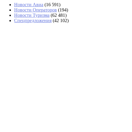
Новости Авиа
(16 591)
Новости Операторов
(194)
Новости Туризма
(62 481)
Спецпредложения
(42 102)
В аэропортах Таиланда чемоданы будут
вскрывать без их владельцев
Задержка вылета Red Sea Airlines из Шарм-эль-
Шейха превысила сутки
Тайфун «Долфин» изменил планы круизных
туристов в Шанхае
«Аэрофлот» возвращается в Абу-Даби с
тарифами почти вдвое выше, чем у Etihad