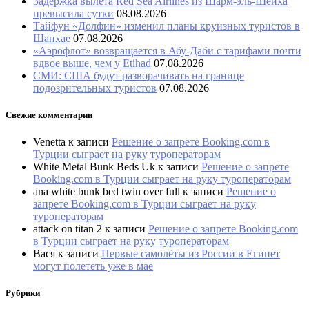
Задержка вылета Red Sea Airlines из Шарм-эль-Шейха
превысила сутки
08.08.2026
Тайфун «Долфин» изменил планы круизных туристов в
Шанхае
07.08.2026
«Аэрофлот» возвращается в Абу-Даби с тарифами почти
вдвое выше, чем у Etihad
07.08.2026
СМИ: США будут разворачивать на границе
подозрительных туристов
07.08.2026
Свежие комментарии
Venetta
к записи
Решение о запрете Booking.com в
Турции сыграет на руку туроператорам
White Metal Bunk Beds Uk
к записи
Решение о запрете
Booking.com в Турции сыграет на руку туроператорам
ana white bunk bed twin over full
к записи
Решение о
запрете Booking.com в Турции сыграет на руку
туроператорам
attack on titan 2
к записи
Решение о запрете Booking.com
в Турции сыграет на руку туроператорам
Вася
к записи
Первые самолёты из России в Египет
могут полететь уже в мае
Рубрики