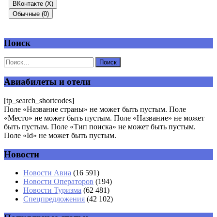
ВКонтакте (
X
)
Обычные (0)
Поиск
Добавить комментарий
Ваш адрес email не будет опубликован.
Обязательные поля
помечены
*
Авиабилеты и отели
Комментарий
*
[tp_search_shortcodes]
Поле «Название страны» не может быть пустым. Поле
«Место» не может быть пустым. Поле «Название» не может
быть пустым. Поле «Тип поиска» не может быть пустым.
Поле «Id» не может быть пустым.
Новости
Имя
*
Новости Авиа
(16 591)
Новости Операторов
(194)
Email
*
Новости Туризма
(62 481)
Спецпредложения
(42 102)
Сайт