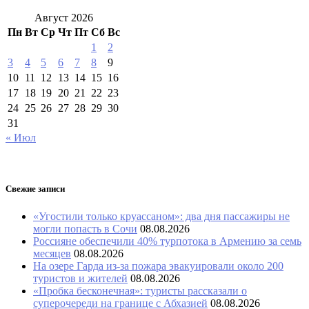
Август 2026
Пн
Вт
Ср
Чт
Пт
Сб
Вс
1
2
3
4
5
6
7
8
9
10
11
12
13
14
15
16
17
18
19
20
21
22
23
24
25
26
27
28
29
30
31
« Июл
Свежие записи
«Угостили только круассаном»: два дня пассажиры не
могли попасть в Сочи
08.08.2026
Россияне обеспечили 40% турпотока в Армению за семь
месяцев
08.08.2026
На озере Гарда из-за пожара эвакуировали около 200
туристов и жителей
08.08.2026
«Пробка бесконечная»: туристы рассказали о
суперочереди на границе с Абхазией
08.08.2026