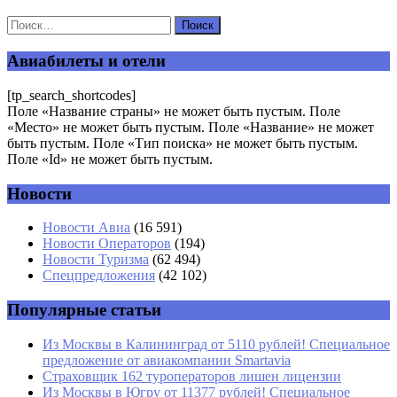
Ваш адрес email не будет опубликован.
Обязательные поля
помечены
*
Авиабилеты и отели
Комментарий
*
[tp_search_shortcodes]
Поле «Название страны» не может быть пустым. Поле
«Место» не может быть пустым. Поле «Название» не может
быть пустым. Поле «Тип поиска» не может быть пустым.
Поле «Id» не может быть пустым.
Новости
Имя
*
Новости Авиа
(16 591)
Новости Операторов
(194)
Email
*
Новости Туризма
(62 494)
Спецпредложения
(42 102)
Сайт
Популярные статьи
Из Москвы в Калининград от 5110 рублей! Специальное
предложение от авиакомпании Smartavia
Страховщик 162 туроператоров лишен лицензии
Из Москвы в Югру от 11377 рублей! Специальное