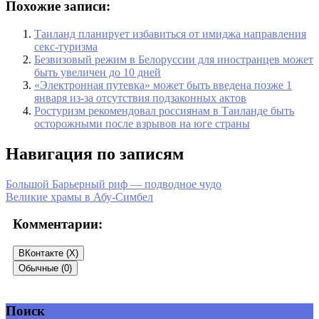
Похожие записи:
Таиланд планирует избавиться от имиджа направления
секс-туризма
Безвизовый режим в Белоруссии для иностранцев может
быть увеличен до 10 дней
«Электронная путевка» может быть введена позже 1
января из-за отсутствия подзаконных актов
Ростуризм рекомендовал россиянам в Таиланде быть
осторожными после взрывов на юге страны
Навигация по записям
Большой Барьерный риф — подводное чудо
Великие храмы в Абу-Симбел
Комментарии:
ВКонтакте (
X
)
Обычные (0)
Поиск
Добавить комментарий