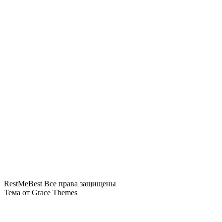
туристов в Турции
Туристы с восьмилетним ребенком пропали во
время сплава в Сибири
Российская туристка не может вернуться с
Пхукета из-за внезапной болезни
«Сочи не отпускает домой»: из-за «ковра»
задерживается более 70 рейсов
Слетать на Пхукет бизнес-классом предлагается
по цене эконома «Аэрофлота»
RestMeBest Все права защищены
Тема от Grace Themes