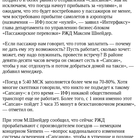
исключаем, что поезда начнут прибывать за «нулями», и
ожидаем, что это будет востребовано у пассажиров не менее,
чем востребовано прибытие самолетов в аэропорты
(назначения — ИФ) после «нулей», — заявил «Интерфаксу»
глава департамента по управлению бизнес-блоком
«Пассажирские перевозки» РЖД Максим Шнейдер.
«Если пассажир нам говорит, что готов заплатить — почему
не дать ему эту возможность? Пусть работает, сколько хочет:
может, ему надо поужинать, провести встречу? В районе
девяти-десяти часов вечера он сможет сесть в «Сапсан»,
чтобы у нас отдохнуть и потом добраться домой на такси», —
добавил менеджер.
«Поезд в 5:40 МСК заполняется более чем на 70-80%. Хотя
многие скептики говорили, что никто не подъедет к такому
«Сапсану»: в (это время — ИФ) никакой общественный
транспорт еще не работает. Более того, с 1 июня именно этот
«Сапсан» пойдет 3 часа 35 минут в безостановочном режиме»,
— отметил он.
При этом М.Шнейдер сообщил, что сейчас РЖД
прорабатывают с производителем поездов — немецким
концерном Siemens — «вопрос кардинального изменения
системы освещения «Сапсанов», чтобы в утренние и поздние