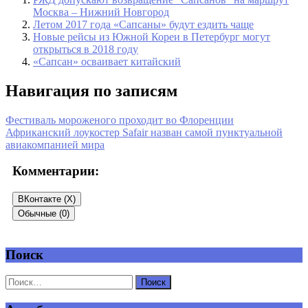
Москва – Нижний Новгород
Летом 2017 года «Сапсаны» будут ездить чаще
Новые рейсы из Южной Кореи в Петербург могут
открыться в 2018 году
«Сапсан» осваивает китайский
Навигация по записям
Фестиваль мороженого проходит во Флоренции
Африканский лоукостер Safair назван самой пунктуальной
авиакомпанией мира
Комментарии:
ВКонтакте (
X
)
Обычные (0)
Поиск
Добавить комментарий
Ваш адрес email не будет опубликован.
Обязательные поля
помечены
*