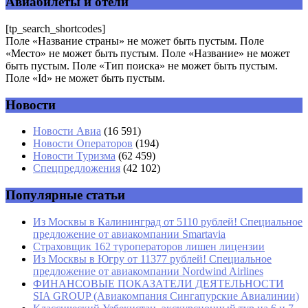
Авиабилеты и отели
Комментарий
*
[tp_search_shortcodes]
Поле «Название страны» не может быть пустым. Поле
«Место» не может быть пустым. Поле «Название» не может
быть пустым. Поле «Тип поиска» не может быть пустым.
Поле «Id» не может быть пустым.
Новости
Имя
*
Новости Авиа
(16 591)
Новости Операторов
(194)
Email
*
Новости Туризма
(62 459)
Спецпредложения
(42 102)
Сайт
Популярные статьи
Из Москвы в Калининград от 5110 рублей! Специальное
предложение от авиакомпании Smartavia
Страховщик 162 туроператоров лишен лицензии
Из Москвы в Югру от 11377 рублей! Специальное
предложение от авиакомпании Nordwind Airlines
ФИНАНСОВЫЕ ПОКАЗАТЕЛИ ДЕЯТЕЛЬНОСТИ
SIA GROUP (Авиакомпания Сингапурские Авиалинии)