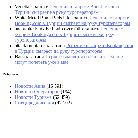
Venetta
к записи
Решение о запрете Booking.com в
Турции сыграет на руку туроператорам
White Metal Bunk Beds Uk
к записи
Решение о запрете
Booking.com в Турции сыграет на руку туроператорам
ana white bunk bed twin over full
к записи
Решение о
запрете Booking.com в Турции сыграет на руку
туроператорам
attack on titan 2
к записи
Решение о запрете Booking.com
в Турции сыграет на руку туроператорам
Вася
к записи
Первые самолёты из России в Египет
могут полететь уже в мае
Рубрики
Новости Авиа
(16 591)
Новости Операторов
(194)
Новости Туризма
(62 459)
Спецпредложения
(42 102)
В Абхазии тоже выстроились очереди за
бензином