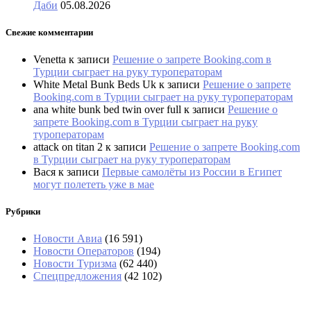
Даби
05.08.2026
Свежие комментарии
Venetta
к записи
Решение о запрете Booking.com в
Турции сыграет на руку туроператорам
White Metal Bunk Beds Uk
к записи
Решение о запрете
Booking.com в Турции сыграет на руку туроператорам
ana white bunk bed twin over full
к записи
Решение о
запрете Booking.com в Турции сыграет на руку
туроператорам
attack on titan 2
к записи
Решение о запрете Booking.com
в Турции сыграет на руку туроператорам
Вася
к записи
Первые самолёты из России в Египет
могут полететь уже в мае
Рубрики
Новости Авиа
(16 591)
Новости Операторов
(194)
Новости Туризма
(62 440)
Спецпредложения
(42 102)