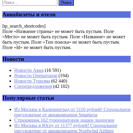
Ваш адрес email не будет опубликован.
Обязательные поля
помечены
*
Авиабилеты и отели
Комментарий
*
[tp_search_shortcodes]
Поле «Название страны» не может быть пустым. Поле
«Место» не может быть пустым. Поле «Название» не может
быть пустым. Поле «Тип поиска» не может быть пустым.
Поле «Id» не может быть пустым.
Новости
Имя
*
Новости Авиа
(16 591)
Новости Операторов
(194)
Email
*
Новости Туризма
(62 440)
Спецпредложения
(42 102)
Сайт
Популярные статьи
Из Москвы в Калининград от 5110 рублей! Специальное
предложение от авиакомпании Smartavia
Страховщик 162 туроператоров лишен лицензии
Из Москвы в Югру от 11377 рублей! Специальное
предложение от авиакомпании Nordwind Airlines