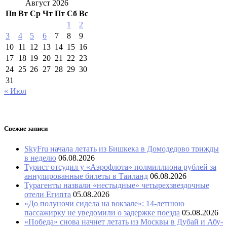
Август 2026
Пн
Вт
Ср
Чт
Пт
Сб
Вс
1
2
3
4
5
6
7
8
9
10
11
12
13
14
15
16
17
18
19
20
21
22
23
24
25
26
27
28
29
30
31
« Июл
Свежие записи
SkyFru начала летать из Бишкека в Домодедово трижды
в неделю
06.08.2026
Турист отсудил у «Аэрофлота» полмиллиона рублей за
аннулированные билеты в Таиланд
06.08.2026
Турагенты назвали «нестыдные» четырехзвездочные
отели Египта
05.08.2026
«До полуночи сидела на вокзале»: 14-летнюю
пассажирку не уведомили о задержке поезда
05.08.2026
«Победа» снова начнет летать из Москвы в Дубай и Абу-