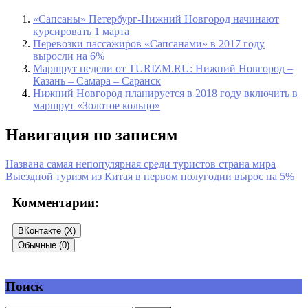
«Сапсаны» Петербург-Нижний Новгород начинают
курсировать 1 марта
Перевозки пассажиров «Сапсанами» в 2017 году
выросли на 6%
Маршрут недели от TURIZM.RU: Нижний Новгород –
Казань – Самара – Саранск
Нижний Новгород планируется в 2018 году включить в
маршрут «Золотое кольцо»
Навигация по записям
Названа самая непопулярная среди туристов страна мира
Выездной туризм из Китая в первом полугодии вырос на 5%
Комментарии:
ВКонтакте (
X
)
Обычные (0)
Поиск
Добавить комментарий