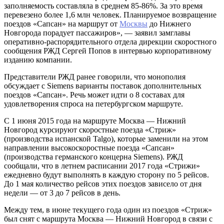
заполняемость составляла в среднем 85-86%. За это время
перевезено более 1,6 млн человек. Планируемое возвращение
поездов «Сапсан» на маршрут от
Москвы
до Нижнего
Новгорода порадует пассажиров», — заявил замглавы
оперативно-распорядительного отдела дирекции скоростного
сообщения РЖД Сергей Попов в интервью корпоративному
изданию компании.
Представители РЖД ранее говорили, что монополия
обсуждает с Siemens варианты поставок дополнительных
поездов «Сапсан». Речь может идти о 8 составах для
удовлетворения спроса на петербургском маршруте.
С 1 июня 2015 года на маршруте Москва — Нижний
Новгород курсируют скоростные поезда «Стриж»
(производства испанской Talgo), которые заменили на этом
направлении высокоскоростные поезда «Сапсан»
(производства германского концерна Siemens). РЖД
сообщали, что в летнем расписании 2017 года «Стрижи»
ежедневно будут выполнять в каждую сторону по 5 рейсов.
До 1 мая количество рейсов этих поездов зависело от дня
недели — от 3 до 7 рейсов в день.
Между тем, в июне текущего года один из поездов «Стриж»
был снят с маршрута Москва — Нижний Новгород в связи с