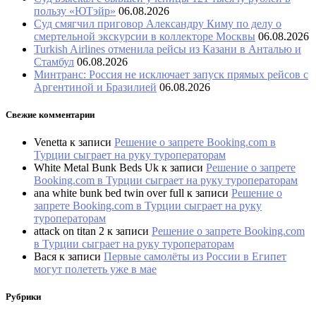
пользу «ЮТэйр»
06.08.2026
Суд смягчил приговор Александру Киму по делу о
смертельной экскурсии в коллекторе Москвы
06.08.2026
Turkish Airlines отменила рейсы из Казани в Анталью и
Стамбул
06.08.2026
Минтранс: Россия не исключает запуск прямых рейсов с
Аргентиной и Бразилией
06.08.2026
Свежие комментарии
Venetta
к записи
Решение о запрете Booking.com в
Турции сыграет на руку туроператорам
White Metal Bunk Beds Uk
к записи
Решение о запрете
Booking.com в Турции сыграет на руку туроператорам
ana white bunk bed twin over full
к записи
Решение о
запрете Booking.com в Турции сыграет на руку
туроператорам
attack on titan 2
к записи
Решение о запрете Booking.com
в Турции сыграет на руку туроператорам
Вася
к записи
Первые самолёты из России в Египет
могут полететь уже в мае
Рубрики