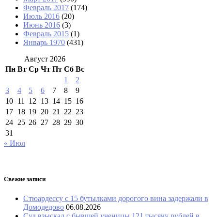
Февраль 2017
(174)
Июль 2016
(20)
Июнь 2016
(3)
Февраль 2015
(1)
Январь 1970
(431)
Август 2026
Пн
Вт
Ср
Чт
Пт
Сб
Вс
1
2
3
4
5
6
7
8
9
10
11
12
13
14
15
16
17
18
19
20
21
22
23
24
25
26
27
28
29
30
31
« Июл
Свежие записи
Стюардессу с 15 бутылками дорогого вина задержали в
Домодедово
06.08.2026
Суд взыскал с бывшей ученицы 121 тысячу рублей в