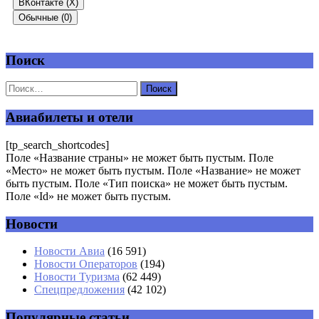
ВКонтакте (
X
)
Обычные (0)
Поиск
Добавить комментарий
Ваш адрес email не будет опубликован.
Обязательные поля
помечены
*
Авиабилеты и отели
Комментарий
*
[tp_search_shortcodes]
Поле «Название страны» не может быть пустым. Поле
«Место» не может быть пустым. Поле «Название» не может
быть пустым. Поле «Тип поиска» не может быть пустым.
Поле «Id» не может быть пустым.
Новости
Имя
*
Новости Авиа
(16 591)
Новости Операторов
(194)
Email
*
Новости Туризма
(62 449)
Спецпредложения
(42 102)
Сайт
Популярные статьи