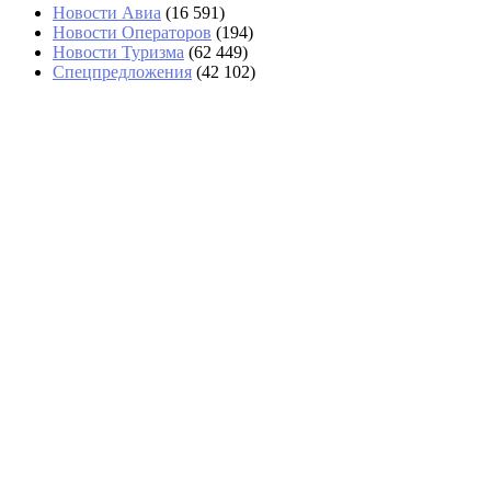
Новости Авиа
(16 591)
Новости Операторов
(194)
Новости Туризма
(62 449)
Спецпредложения
(42 102)
Стюардессу с 15 бутылками
дорогого вина задержали в
Домодедово