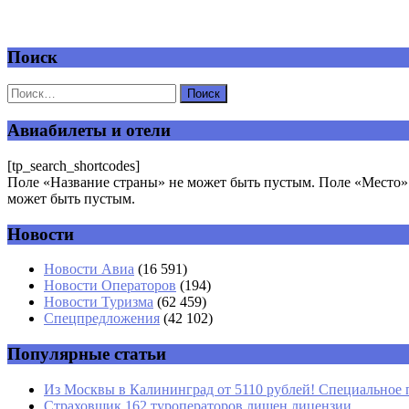
Поиск
Добавить комментарий
Ваш адрес email не будет опубликован.
Обязательные поля пом
Авиабилеты и отели
[tp_search_shortcodes]
Поле «Название страны» не может быть пустым. Поле «Место» 
может быть пустым.
Новости
Комментарий
*
Имя
*
Новости Авиа
(16 591)
Новости Операторов
(194)
Email
*
Новости Туризма
(62 459)
Спецпредложения
(42 102)
Сайт
Популярные статьи
Из Москвы в Калининград от 5110 рублей! Специальное 
Страховщик 162 туроператоров лишен лицензии