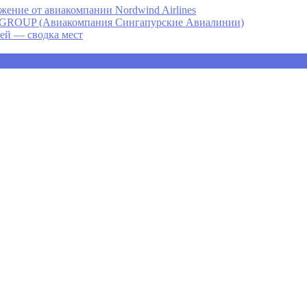
ение от авиакомпании Nordwind Airlines
P (Авиакомпания Сингапурские Авиалинии)
ней — сводка мест