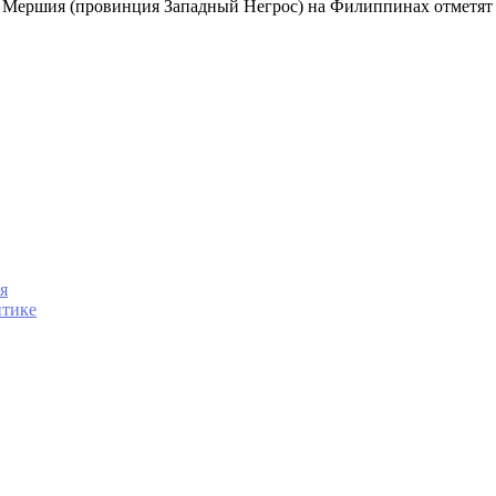
не Мершия (провинция Западный Негрос) на Филиппинах отметят
я
нтике