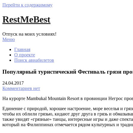
Перейти к содержимому
RestMeBest
Отпуск на моих условиях!
Меню
Главная
О проекте
Поиск авиабилетов
Популярный туристический Фестиваль грязи про
24.04.2017
Комментариев нет
На курорте Mambukal Mountain Resort в провинции Негрос про
Единение с природой, хорошее настроение, море веселья и гря
чтобы их облили грязью, кидают друг друга в грязь и обмазыва
также увидят «грязные» танцы, интересные игры и даже спекта
который на Филиппинах отмечается рядом культурных и трад