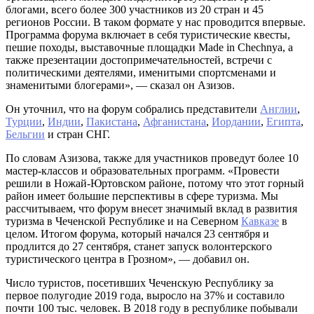
блогами, всего более 300 участников из 20 стран и 45
регионов России. В таком формате у нас проводится впервые.
Программа форума включает в себя туристические квесты,
пешие походы, выставочные площадки Made in Chechnya, а
также презентации достопримечательностей, встречи с
политическими деятелями, именитыми спортсменами и
знаменитыми блогерами», — сказал он Азизов.
Он уточнил, что на форум собрались представители
Англии
,
Турции
,
Индии
,
Пакистана
,
Афганистана
,
Иордании
,
Египта
,
Бельгии
и стран СНГ.
По словам Азизова, также для участников проведут более 10
мастер-классов и образовательных программ. «Провести
решили в Ножай-Юртовском районе, потому что этот горный
район имеет большие перспективы в сфере туризма. Мы
рассчитываем, что форум внесет значимый вклад в развития
туризма в Чеченской Республике и на Северном
Кавказе
в
целом. Итогом форума, который начался 23 сентября и
продлится до 27 сентября, станет запуск волонтерского
туристического центра в Грозном», — добавил он.
Число туристов, посетивших Чеченскую Республику за
первое полугодие 2019 года, выросло на 37% и составило
почти 100 тыс. человек. В 2018 году в республике побывали