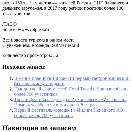
около 150 тыс. туристов — жителей России, СНГ, ближнего и
дальнего зарубежья, в 2017 году регион посетили более 100
тыс. туристов.
/ТАСС/
Source: www.votpusk.ru
Все новости туризма в одном месте.
С уважением, Команда RestMeBest.ru!
Количество просмотров:
36
Похожие записи:
В Чечне планируют провести первый гастрономический
фестиваль арбуза и дыни
Грандиозный форум сетей Coral Travel и Sunmar собрал
более 700 участников
Третий фестиваль культур в Архангельске «Welcome на
Поморье» собрал участников из 30 стран
Первый фестиваль корюшки в Индиге Ненецкого АО
собрал около 200 участников
Навигация по записям