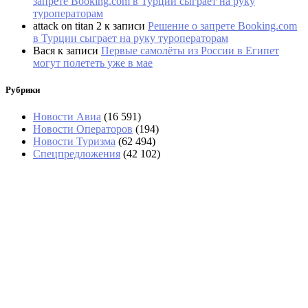
запрете Booking.com в Турции сыграет на руку
туроператорам
attack on titan 2
к записи
Решение о запрете Booking.com
в Турции сыграет на руку туроператорам
Вася
к записи
Первые самолёты из России в Египет
могут полететь уже в мае
Рубрики
Новости Авиа
(16 591)
Новости Операторов
(194)
Новости Туризма
(62 494)
Спецпредложения
(42 102)
«Угостили только круассаном»: два дня
пассажиры не могли попасть в Сочи
Россияне обеспечили 40% турпотока в Армению
за семь месяцев
На озере Гарда из-за пожара эвакуировали