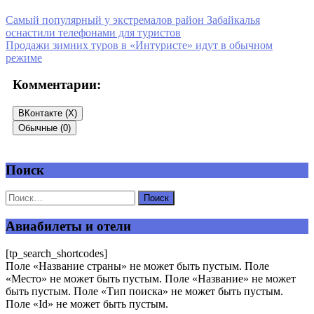
Самый популярный у экстремалов район Забайкалья
оснастили телефонами для туристов
Продажи зимних туров в «Интуристе» идут в обычном
режиме
Комментарии:
ВКонтакте (
X
)
Обычные (0)
Поиск
Добавить комментарий
Ваш адрес email не будет опубликован.
Обязательные поля
помечены
*
Авиабилеты и отели
Комментарий
*
[tp_search_shortcodes]
Поле «Название страны» не может быть пустым. Поле
«Место» не может быть пустым. Поле «Название» не может
быть пустым. Поле «Тип поиска» не может быть пустым.
Поле «Id» не может быть пустым.