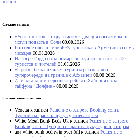
« Июл
Свежие записи
«Угостили только круассаном»: два дня пассажиры не
могли попасть в Сочи
08.08.2026
Россияне обеспечили 40% турпотока в Армению за семь
месяцев
08.08.2026
На озере Гарда из-за пожара эвакуировали около 200
туристов и жителей
08.08.2026
«Пробка бесконечная»: туристы рассказали о
суперочереди на границе с Абхазией
08.08.2026
Авиакомпании переносят рейсы с Хайнаня из-за
тайфуна «Долфин»
08.08.2026
Свежие комментарии
Venetta
к записи
Решение о запрете Booking.com в
Турции сыграет на руку туроператорам
White Metal Bunk Beds Uk
к записи
Решение о запрете
Booking.com в Турции сыграет на руку туроператорам
ana white bunk bed twin over full
к записи
Решение о