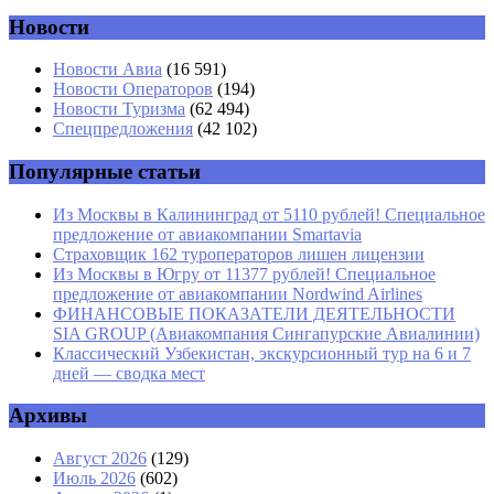
Новости
Имя
*
Новости Авиа
(16 591)
Новости Операторов
(194)
Email
*
Новости Туризма
(62 494)
Спецпредложения
(42 102)
Сайт
Популярные статьи
Из Москвы в Калининград от 5110 рублей! Специальное
предложение от авиакомпании Smartavia
Страховщик 162 туроператоров лишен лицензии
Из Москвы в Югру от 11377 рублей! Специальное
предложение от авиакомпании Nordwind Airlines
ФИНАНСОВЫЕ ПОКАЗАТЕЛИ ДЕЯТЕЛЬНОСТИ
SIA GROUP (Авиакомпания Сингапурские Авиалинии)
Классический Узбекистан, экскурсионный тур на 6 и 7
дней — сводка мест
Архивы
Август 2026
(129)
Июль 2026
(602)