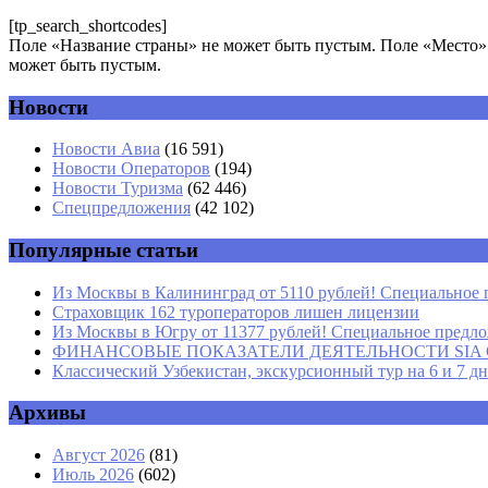
[tp_search_shortcodes]
Поле «Название страны» не может быть пустым. Поле «Место» 
может быть пустым.
Новости
Комментарий
*
Имя
*
Новости Авиа
(16 591)
Новости Операторов
(194)
Email
*
Новости Туризма
(62 446)
Спецпредложения
(42 102)
Сайт
Популярные статьи
Из Москвы в Калининград от 5110 рублей! Специальное 
Страховщик 162 туроператоров лишен лицензии
Из Москвы в Югру от 11377 рублей! Специальное предлож
ФИНАНСОВЫЕ ПОКАЗАТЕЛИ ДЕЯТЕЛЬНОСТИ SIA GROU
Классический Узбекистан, экскурсионный тур на 6 и 7 д
Архивы
Август 2026
(81)
Июль 2026
(602)