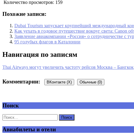
Количество просмотров:
159
Похожие записи:
Dubai Tourism запускает крупнейший международный кон
Как уехать в годовое путешествие вокруг света: Сanon о
Заявление авиакомпании «Россия» о сотрудничестве с ту
95 голубых флагов в Каталонии
Навигация по записям
Thai Airways могут увеличить частоту рейсов Москва – Бангкок
Комментарии:
ВКонтакте (
X
)
Обычные (0)
Поиск
Добавить комментарий
Ваш адрес email не будет опубликован.
Обязательные поля пом
Авиабилеты и отели