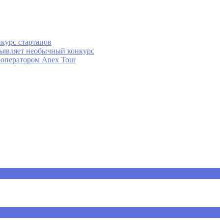
курс стартапов
бъявляет необычный конкурс
роператором Anex Tour
ечены
*