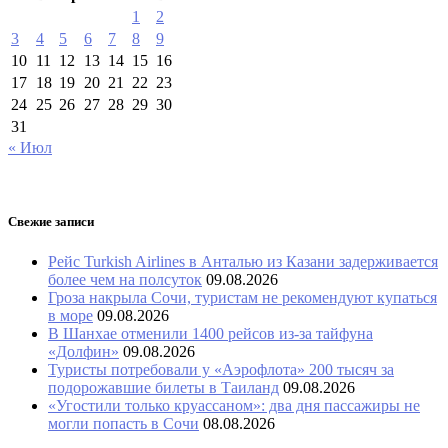
1
2
3
4
5
6
7
8
9
10
11
12
13
14
15
16
17
18
19
20
21
22
23
24
25
26
27
28
29
30
31
« Июл
Свежие записи
Рейс Turkish Airlines в Анталью из Казани задерживается
более чем на полсуток
09.08.2026
Гроза накрыла Сочи, туристам не рекомендуют купаться
в море
09.08.2026
В Шанхае отменили 1400 рейсов из-за тайфуна
«Долфин»
09.08.2026
Туристы потребовали у «Аэрофлота» 200 тысяч за
подорожавшие билеты в Таиланд
09.08.2026
«Угостили только круассаном»: два дня пассажиры не
могли попасть в Сочи
08.08.2026