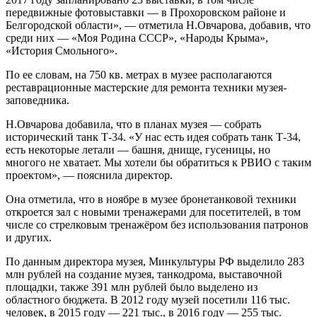
передвижные фотовыставки — в Прохоровском районе и
Белгородской области», — отметила Н.Овчарова, добавив, что
среди них — «Моя Родина СССР», «Народы Крыма»,
«История Смольного».
По ее словам, на 750 кв. метрах в музее располагаются
реставрационные мастерские для ремонта техники музея-
заповедника.
Н.Овчарова добавила, что в планах музея — собрать
исторический танк Т-34. «У нас есть идея собрать танк Т-34,
есть некоторые летали — башня, днище, гусеницы, но
многого не хватает. Мы хотели бы обратиться к РВИО с таким
проектом», — пояснила директор.
Она отметила, что в ноябре в музее бронетанковой техники
откроется зал с новыми тренажерами для посетителей, в том
числе со стрелковым тренажёром без использования патронов
и других.
По данным директора музея, Минкультуры РФ выделило 283
млн рублей на создание музея, танкодрома, выставочной
площадки, также 391 млн рублей было выделено из
областного бюджета. В 2012 году музей посетили 116 тыс.
человек, в 2015 году — 221 тыс., в 2016 году — 255 тыс.