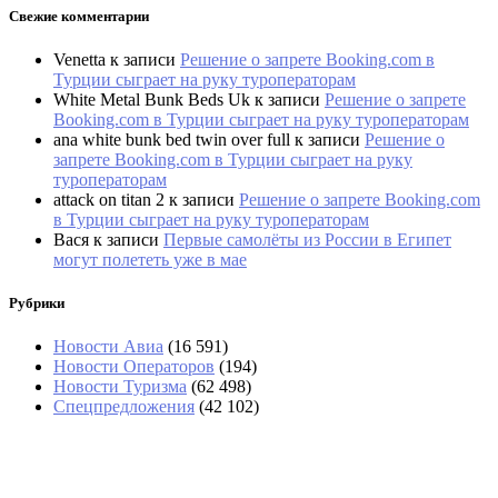
Свежие комментарии
Venetta
к записи
Решение о запрете Booking.com в
Турции сыграет на руку туроператорам
White Metal Bunk Beds Uk
к записи
Решение о запрете
Booking.com в Турции сыграет на руку туроператорам
ana white bunk bed twin over full
к записи
Решение о
запрете Booking.com в Турции сыграет на руку
туроператорам
attack on titan 2
к записи
Решение о запрете Booking.com
в Турции сыграет на руку туроператорам
Вася
к записи
Первые самолёты из России в Египет
могут полететь уже в мае
Рубрики
Новости Авиа
(16 591)
Новости Операторов
(194)
Новости Туризма
(62 498)
Спецпредложения
(42 102)
Рейс Turkish Airlines в Анталью из Казани
задерживается более чем на полсуток