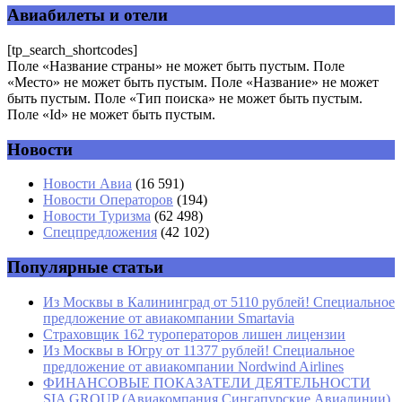
помечены
*
Авиабилеты и отели
Комментарий
*
[tp_search_shortcodes]
Поле «Название страны» не может быть пустым. Поле
«Место» не может быть пустым. Поле «Название» не может
быть пустым. Поле «Тип поиска» не может быть пустым.
Поле «Id» не может быть пустым.
Новости
Имя
*
Новости Авиа
(16 591)
Новости Операторов
(194)
Email
*
Новости Туризма
(62 498)
Спецпредложения
(42 102)
Сайт
Популярные статьи
Из Москвы в Калининград от 5110 рублей! Специальное
предложение от авиакомпании Smartavia
Страховщик 162 туроператоров лишен лицензии
Из Москвы в Югру от 11377 рублей! Специальное
предложение от авиакомпании Nordwind Airlines
ФИНАНСОВЫЕ ПОКАЗАТЕЛИ ДЕЯТЕЛЬНОСТИ
SIA GROUP (Авиакомпания Сингапурские Авиалинии)