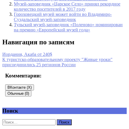
Музей-заповедник «Царское Село» принял рекордное
количество посетителей в 2017 году
Гороховецкий музей может войти во Владимиро-
Суздальский музей-заповедник
Тульский музей-заповедник «Поленово» номинирован
на премию «Европейский музей года»
Навигация по записям
Иордания, Акаба от 240$
К туристско-образовательному проекту "Живые уроки"
присоединились 25 регионов России
Комментарии:
ВКонтакте (
X
)
Обычные (0)
Поиск
Добавить комментарий
Ваш адрес email не будет опубликован.
Обязательные поля