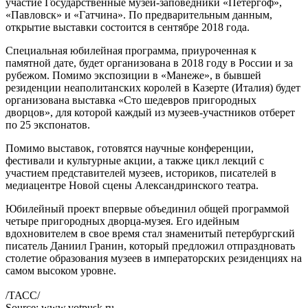
участие Государственные музеи-заповедники «Петергоф»,
«Павловск» и «Гатчина». По предварительным данным,
открытие выставки состоится в сентябре 2018 года.
Специальная юбилейная программа, приуроченная к
памятной дате, будет организована в 2018 году в России и за
рубежом. Помимо экспозиции в «Манеже», в бывшей
резиденции неаполитанских королей в Казерте (Италия) будет
организована выставка «Сто шедевров пригородных
дворцов», для которой каждый из музеев-участников отберет
по 25 экспонатов.
Помимо выставок, готовятся научные конференции,
фестивали и культурные акции, а также цикл лекций с
участием представителей музеев, историков, писателей в
медиацентре Новой сцены Александринского театра.
Юбилейный проект впервые объединил общей программой
четыре пригородных дворца-музея. Его идейным
вдохновителем в свое время стал знаменитый петербургский
писатель Даниил Гранин, который предложил отпраздновать
столетие образования музеев в императорских резиденциях на
самом высоком уровне.
/ТАСС/
Source: www.votpusk.ru