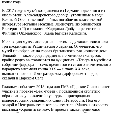
конце года.
В 2017 году в музей возвращены из Германии две книги из
библиотеки Александровского дворца, утраченные в годы
Великой Отечественной войны: пособие по классической
литературе Иоганна Иоахима Эшенбурга (из библиотеки
Екатерины II) и издание «Кардинал Дюбуа и регентство
Филиппа Орлеанского» Жана Батиста Капефига.
Коллекцию музея-заповедника в этом году также пополнили
три икорницы из Рафаэлевского сервиза. Отмечается, что
музей приобрел их на торгах британского аукционного дома
Tennants — такого рода предметы, по мнению экспертов,
крайне редко выставляются на аукционах. «Теперь в музейном
собрании фарфора — семь предметов из самого значительного
парадного ансамбля конца XIX — начала ХХ века,
выполненного на Императорском фарфоровом заводе», —
сказали в Царском Селе.
Главным событием 2018 года для ГМЗ «Царское Село» станет
участие в проекте «Век музеев», посвященном столетию
образования учреждений культуры в пригородных
императорских резиденциях Санкт-Петербурга. Под его
эгидой в Центральном выставочном зале «Манеж» откроется
выставка «Хранить вечно». В проекте также принимают