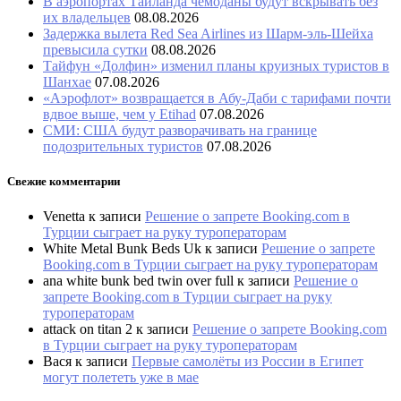
В аэропортах Таиланда чемоданы будут вскрывать без
их владельцев
08.08.2026
Задержка вылета Red Sea Airlines из Шарм-эль-Шейха
превысила сутки
08.08.2026
Тайфун «Долфин» изменил планы круизных туристов в
Шанхае
07.08.2026
«Аэрофлот» возвращается в Абу-Даби с тарифами почти
вдвое выше, чем у Etihad
07.08.2026
СМИ: США будут разворачивать на границе
подозрительных туристов
07.08.2026
Свежие комментарии
Venetta
к записи
Решение о запрете Booking.com в
Турции сыграет на руку туроператорам
White Metal Bunk Beds Uk
к записи
Решение о запрете
Booking.com в Турции сыграет на руку туроператорам
ana white bunk bed twin over full
к записи
Решение о
запрете Booking.com в Турции сыграет на руку
туроператорам
attack on titan 2
к записи
Решение о запрете Booking.com
в Турции сыграет на руку туроператорам
Вася
к записи
Первые самолёты из России в Египет
могут полететь уже в мае