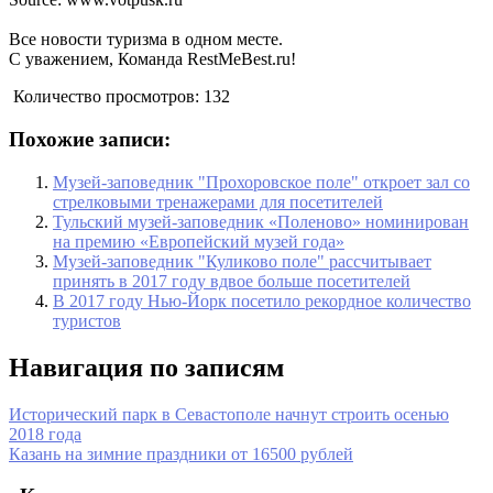
Все новости туризма в одном месте.
С уважением, Команда RestMeBest.ru!
Количество просмотров:
132
Похожие записи:
Музей-заповедник "Прохоровское поле" откроет зал со
стрелковыми тренажерами для посетителей
Тульский музей-заповедник «Поленово» номинирован
на премию «Европейский музей года»
Музей-заповедник "Куликово поле" рассчитывает
принять в 2017 году вдвое больше посетителей
В 2017 году Нью-Йорк посетило рекордное количество
туристов
Навигация по записям
Исторический парк в Севастополе начнут строить осенью
2018 года
Казань на зимние праздники от 16500 рублей