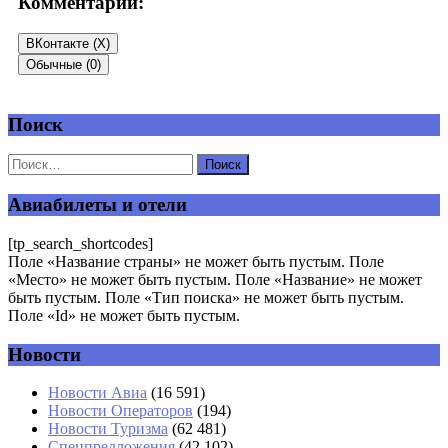
Комментарии:
ВКонтакте (
X
)
Обычные (0)
Поиск
Добавить комментарий
Ваш адрес email не будет опубликован.
Обязательные поля
помечены
*
Авиабилеты и отели
Комментарий
*
[tp_search_shortcodes]
Поле «Название страны» не может быть пустым. Поле
«Место» не может быть пустым. Поле «Название» не может
быть пустым. Поле «Тип поиска» не может быть пустым.
Поле «Id» не может быть пустым.
Новости
Имя
*
Новости Авиа
(16 591)
Новости Операторов
(194)
Email
*
Новости Туризма
(62 481)
Спецпредложения
(42 102)