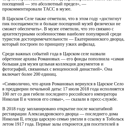
посещений — это абсолютный предел», —
прокомментировали ТАСС в музее.
В Царском Селе также отметили, что в этом году «достигнут
пик посещаемости и больше посещений музей физически не
сможет обеспечить». В музее отметили, что это связано с
архитектурными особенностями наиболее популярной среди
туристов достопримечательности — Екатерининского дворца,
который построен по принципу узких анфилад.
Среди важных событий года в Царском селе назвали
обретение архива Романовых — его фонды пополнила «самая
большая для музея цельная коллекция документов и
фотографий, связанных с венценосной династией». Она
включает более 200 единиц.
«Символично, что архив Романовых вернулся в Царское Село
в преддверии печальной даты: 17 июля 2018 года исполняется
100 лет со дня гибели последнего российского императора
Николая II и членов его семьи», — сказали в пресс-службе.
В 2018 году запланировано открытие после масштабной
реставрации Александровского дворца — последнего дома
Николая II, откуда царскую семью увезли в ссылку в Тобольск
летом 1917 года. Первые залы откроются для посетителей в