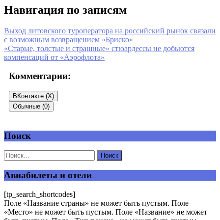
Навигация по записям
Выход литовского туроператора на российский рынок связали
с возможным возвращением «Бриско»
«Старые, толстые и страшные» стюардессы не добьются
компенсаций от «Аэрофлота»
Комментарии:
ВКонтакте (
X
)
Обычные (0)
Поиск
Добавить комментарий
Ваш адрес email не будет опубликован.
Обязательные поля
помечены
*
Авиабилеты и отели
Комментарий
*
[tp_search_shortcodes]
Поле «Название страны» не может быть пустым. Поле
«Место» не может быть пустым. Поле «Название» не может