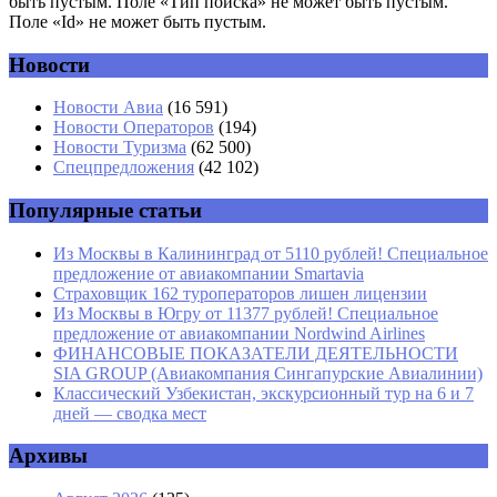
быть пустым. Поле «Тип поиска» не может быть пустым.
Поле «Id» не может быть пустым.
Новости
Имя
*
Новости Авиа
(16 591)
Новости Операторов
(194)
Email
*
Новости Туризма
(62 500)
Спецпредложения
(42 102)
Сайт
Популярные статьи
Из Москвы в Калининград от 5110 рублей! Специальное
предложение от авиакомпании Smartavia
Страховщик 162 туроператоров лишен лицензии
Из Москвы в Югру от 11377 рублей! Специальное
предложение от авиакомпании Nordwind Airlines
ФИНАНСОВЫЕ ПОКАЗАТЕЛИ ДЕЯТЕЛЬНОСТИ
SIA GROUP (Авиакомпания Сингапурские Авиалинии)
Классический Узбекистан, экскурсионный тур на 6 и 7
дней — сводка мест
Архивы