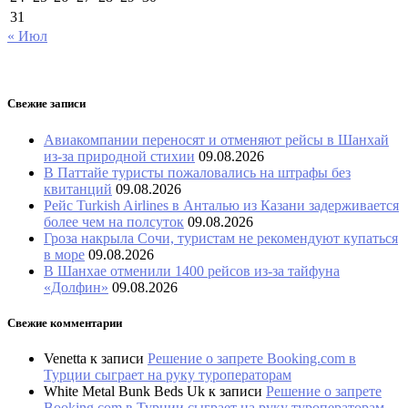
31
« Июл
Свежие записи
Авиакомпании переносят и отменяют рейсы в Шанхай
из-за природной стихии
09.08.2026
В Паттайе туристы пожаловались на штрафы без
квитанций
09.08.2026
Рейс Turkish Airlines в Анталью из Казани задерживается
более чем на полсуток
09.08.2026
Гроза накрыла Сочи, туристам не рекомендуют купаться
в море
09.08.2026
В Шанхае отменили 1400 рейсов из-за тайфуна
«Долфин»
09.08.2026
Свежие комментарии
Venetta
к записи
Решение о запрете Booking.com в
Турции сыграет на руку туроператорам
White Metal Bunk Beds Uk
к записи
Решение о запрете
Booking.com в Турции сыграет на руку туроператорам