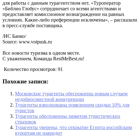
для работы с данным турагентством нет. «Туроператор
«Библио Глобус» сотрудничает со всеми агентствами и
предоставляет комиссионное вознаграждение на равных
условиях. Какие-либо преференции исключены», – рассказали
в пресс-службе поставщика.
/ИС Банко/
Source: www.votpusk.ru
Все новости туризма в одном месте.
С уважением, Команда RestMeBest.ru!
Количество просмотров:
91
Похожие записи:
Московские турагенты обеспокоены новым случаем
недобросовестной конкуренции
Турагенты взволнованы появлением скидки 10% для
туристов
Турагенты обеспокоены лимитом туристических
страховок
Турагенты уверены, что открытие Египта российским
курортам не навредит