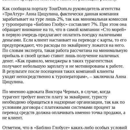
Как сообщила порталу TourDom.ru руководитель агентства
«ТриАтур» Анна Цицулина, фактически данная компания
зарабатывает на туре лишь 2%, так как минимальная комиссия
у туроператора «Библио Глобус» составляет 7%. При этом она
обращает внимание на то, что в самой компании «Сто морей»
в первую очередь предлагают оплатить поездку наличными
деньгами. Если клиент настаивает на переводе с карты, то его
предупреждают, что расходы по эквайрингу ложатся на него.
По словам эксперта, такая работа рассчитана на минимальную
прибыль и своей целью ставит лишь получение наличных
денег. «Как правило, менеджеры в таких турагентствах
получают небольшую зарплату и не мотивированы к работе.
В результате после посещения таких компаний клиенты
уходят непосредственно к туроператорам», – заключила Анна
Цицулина.
По мнению адвоката Виктора Черных, в случае, когда
турагент требует внести плату за эквайринг, туристу
необходимо обращаться в надзорные организации, так как по
условиям договора с платежными системами процент за
перевод средств должна оплачивать именно точка продажи, а
не клиент.
Отметим, что в «Библио Глобусе» каких-либо особых условий