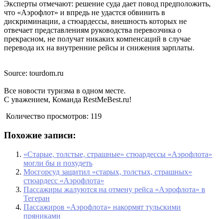
Эксперты отмечают: решение суда дает повод предположить,
что «Аэрофлот» и впредь не удастся обвинить в
дискриминации, а стюардессы, внешность которых не
отвечает представлениям руководства перевозчика о
прекрасном, не получат никаких компенсаций в случае
перевода их на внутренние рейсы и снижения зарплаты.
Source: tourdom.ru
Все новости туризма в одном месте.
С уважением, Команда RestMeBest.ru!
Количество просмотров:
119
Похожие записи:
«Старые, толстые, страшные» стюардессы «Аэрофлота»
могли бы и похудеть
Мосгорсуд защитил «старых, толстых, страшных»
стюардесс «Аэрофлота»
Пассажиры жалуются на отмену рейса «Аэрофлота» в
Тегеран
Пассажиров «Аэрофлота» накормят тульскими
пряниками