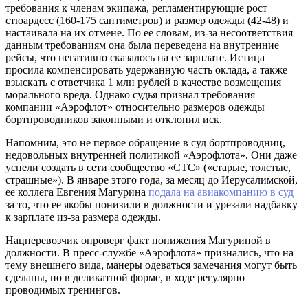
требования к членам экипажа, регламентирующие рост
стюардесс (160-175 сантиметров) и размер одежды (42-48) и
настаивала на их отмене. По ее словам, из-за несоответствия
данным требованиям она была переведена на внутренние
рейсы, что негативно сказалось на ее зарплате. Истица
просила компенсировать удержанную часть оклада, а также
взыскать с ответчика 1 млн рублей в качестве возмещения
морального вреда. Однако судья признал требования
компании «Аэрофлот» относительно размеров одежды
бортпроводников законными и отклонил иск.
Напомним, это не первое обращение в суд бортпроводниц,
недовольных внутренней политикой «Аэрофлота». Они даже
успели создать в сети сообщество «СТС» («старые, толстые,
страшные»). В январе этого года, за месяц до Иерусалимской,
ее коллега Евгения Магурина
подала на авиакомпанию в суд
за то, что ее якобы понизили в должности и урезали надбавку
к зарплате из-за размера одежды.
Нацперевозчик опроверг факт понижения Магуриной в
должности. В пресс-службе «Аэрофлота» признались, что на
тему внешнего вида, манеры одеваться замечания могут быть
сделаны, но в деликатной форме, в ходе регулярно
проводимых тренингов.