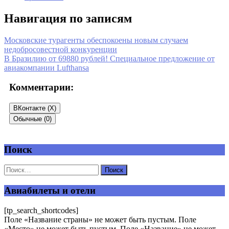
Навигация по записям
Московские турагенты обеспокоены новым случаем
недобросовестной конкуренции
В Бразилию от 69880 рублей! Специальное предложение от
авиакомпании Lufthansa
Комментарии:
ВКонтакте (
X
)
Обычные (0)
Поиск
Добавить комментарий
Ваш адрес email не будет опубликован.
Обязательные поля
помечены
*
Авиабилеты и отели
Комментарий
*
[tp_search_shortcodes]
Поле «Название страны» не может быть пустым. Поле
«Место» не может быть пустым. Поле «Название» не может