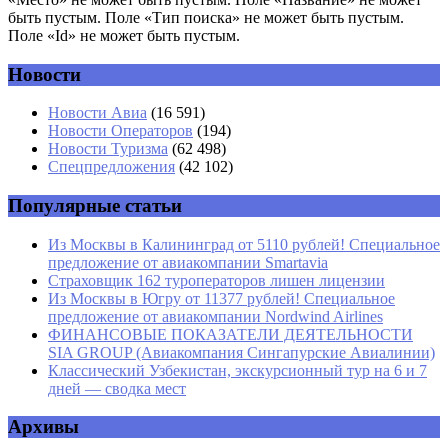
быть пустым. Поле «Тип поиска» не может быть пустым.
Поле «Id» не может быть пустым.
Новости
Имя
*
Новости Авиа
(16 591)
Новости Операторов
(194)
Email
*
Новости Туризма
(62 498)
Спецпредложения
(42 102)
Сайт
Популярные статьи
Из Москвы в Калининград от 5110 рублей! Специальное
предложение от авиакомпании Smartavia
Страховщик 162 туроператоров лишен лицензии
Из Москвы в Югру от 11377 рублей! Специальное
предложение от авиакомпании Nordwind Airlines
ФИНАНСОВЫЕ ПОКАЗАТЕЛИ ДЕЯТЕЛЬНОСТИ
SIA GROUP (Авиакомпания Сингапурские Авиалинии)
Классический Узбекистан, экскурсионный тур на 6 и 7
дней — сводка мест
Архивы