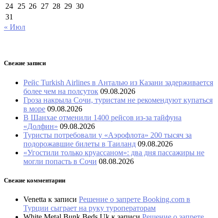
24
25
26
27
28
29
30
31
« Июл
Свежие записи
Рейс Turkish Airlines в Анталью из Казани задерживается
более чем на полсуток
09.08.2026
Гроза накрыла Сочи, туристам не рекомендуют купаться
в море
09.08.2026
В Шанхае отменили 1400 рейсов из-за тайфуна
«Долфин»
09.08.2026
Туристы потребовали у «Аэрофлота» 200 тысяч за
подорожавшие билеты в Таиланд
09.08.2026
«Угостили только круассаном»: два дня пассажиры не
могли попасть в Сочи
08.08.2026
Свежие комментарии
Venetta
к записи
Решение о запрете Booking.com в
Турции сыграет на руку туроператорам
White Metal Bunk Beds Uk
к записи
Решение о запрете