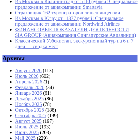
Из Москвы в Калининград от 5110 рублей! Специальное
предложение от авиакомпании Smartavia
Страховщик 162 туроператоров лишен лицензии
Из Москвы в Югру от 11377 рублей! Специальное
предложение от авиакомпании Nordwind Airlines
ФИНАНСОВЫЕ ПОКАЗАТЕЛИ ДЕЯТЕЛЬНОСТИ
SIA GROUP (Авиакомпания Сингапурские Авиалинии)
Классический Узбекистан, экскурсионный тур на 6 и 7
дней — сводка мест
Архивы
Август 2026
(113)
Июль 2026
(602)
Апрель 2026
(1)
Февраль 2026
(34)
Январь 2026
(61)
Декабрь 2025
(86)
Ноябрь 2025
(78)
Октябрь 2025
(188)
Сентябрь 2025
(199)
Август 2025
(197)
Июль 2025
(193)
Июнь 2025
(203)
Май 2025
(229)