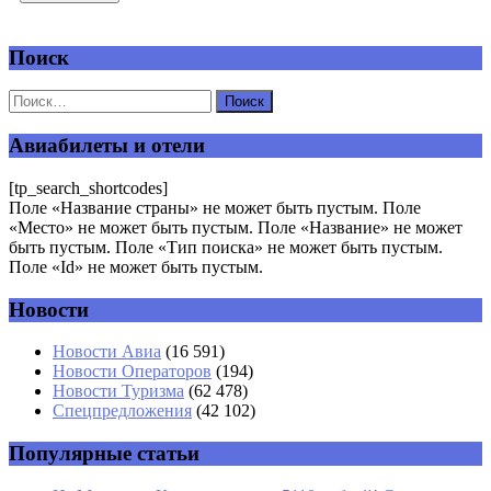
Поиск
Добавить комментарий
Ваш адрес email не будет опубликован.
Обязательные поля
помечены
*
Авиабилеты и отели
Комментарий
*
[tp_search_shortcodes]
Поле «Название страны» не может быть пустым. Поле
«Место» не может быть пустым. Поле «Название» не может
быть пустым. Поле «Тип поиска» не может быть пустым.
Поле «Id» не может быть пустым.
Новости
Имя
*
Новости Авиа
(16 591)
Новости Операторов
(194)
Email
*
Новости Туризма
(62 478)
Спецпредложения
(42 102)
Сайт
Популярные статьи