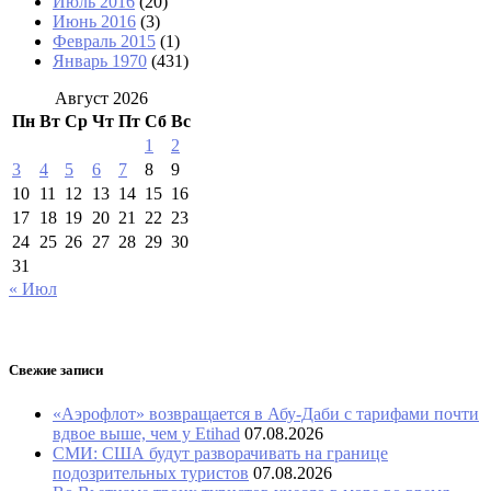
Июль 2016
(20)
Июнь 2016
(3)
Февраль 2015
(1)
Январь 1970
(431)
Август 2026
Пн
Вт
Ср
Чт
Пт
Сб
Вс
1
2
3
4
5
6
7
8
9
10
11
12
13
14
15
16
17
18
19
20
21
22
23
24
25
26
27
28
29
30
31
« Июл
Свежие записи
«Аэрофлот» возвращается в Абу-Даби с тарифами почти
вдвое выше, чем у Etihad
07.08.2026
СМИ: США будут разворачивать на границе
подозрительных туристов
07.08.2026