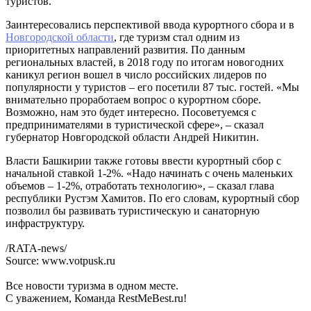
туристов.
Заинтересовались перспективой ввода курортного сбора и в
Новгородской области
, где туризм стал одним из
приоритетных направлений развития. По данным
региональных властей, в 2018 году по итогам новогодних
каникул регион вошел в число российских лидеров по
популярности у туристов – его посетили 87 тыс. гостей. «Мы
внимательно проработаем вопрос о курортном сборе.
Возможно, нам это будет интересно. Посоветуемся с
предпринимателями в туристической сфере», – сказал
губернатор Новгородской области Андрей Никитин.
Власти Башкирии также готовы ввести курортный сбор с
начальной ставкой 1-2%. «Надо начинать с очень маленьких
объемов – 1-2%, отработать технологию», – сказал глава
республики Рустэм Хамитов. По его словам, курортный сбор
позволил бы развивать туристическую и санаторную
инфраструктуру.
/RATA-news/
Source: www.votpusk.ru
Все новости туризма в одном месте.
С уважением, Команда RestMeBest.ru!