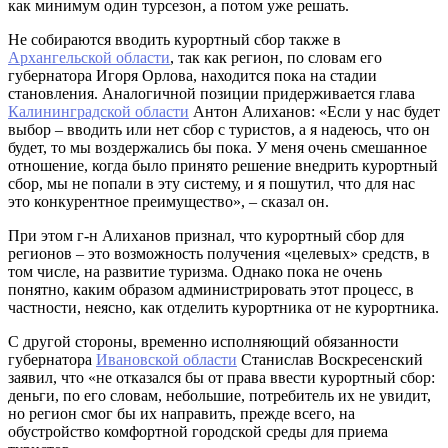
как минимум один турсезон, а потом уже решать.
Не собираются вводить курортный сбор также в
Архангельской области
, так как регион, по словам его
губернатора Игоря Орлова, находится пока на стадии
становления. Аналогичной позиции придерживается глава
Калининградской области
Антон Алиханов: «Если у нас будет
выбор – вводить или нет сбор с туристов, а я надеюсь, что он
будет, то мы воздержались бы пока. У меня очень смешанное
отношение, когда было принято решение внедрить курортный
сбор, мы не попали в эту систему, и я пошутил, что для нас
это конкурентное преимущество», – сказал он.
При этом г-н Алиханов признал, что курортный сбор для
регионов – это возможность получения «целевых» средств, в
том числе, на развитие туризма. Однако пока не очень
понятно, каким образом администрировать этот процесс, в
частности, неясно, как отделить курортника от не курортника.
С другой стороны, временно исполняющий обязанности
губернатора
Ивановской области
Станислав Воскресенский
заявил, что «не отказался бы от права ввести курортный сбор:
деньги, по его словам, небольшие, потребитель их не увидит,
но регион смог бы их направить, прежде всего, на
обустройство комфортной городской среды для приема