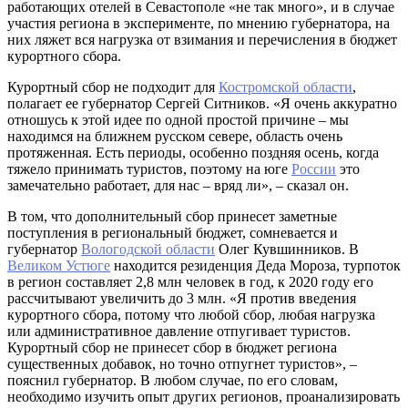
работающих отелей в Севастополе «не так много», и в случае
участия региона в эксперименте, по мнению губернатора, на
них ляжет вся нагрузка от взимания и перечисления в бюджет
курортного сбора.
Курортный сбор не подходит для
Костромской области
,
полагает ее губернатор Сергей Ситников. «Я очень аккуратно
отношусь к этой идее по одной простой причине – мы
находимся на ближнем русском севере, область очень
протяженная. Есть периоды, особенно поздняя осень, когда
тяжело принимать туристов, поэтому на юге
России
это
замечательно работает, для нас – вряд ли», – сказал он.
В том, что дополнительный сбор принесет заметные
поступления в региональный бюджет, сомневается и
губернатор
Вологодской области
Олег Кувшинников. В
Великом Устюге
находится резиденция Деда Мороза, турпоток
в регион составляет 2,8 млн человек в год, к 2020 году его
рассчитывают увеличить до 3 млн. «Я против введения
курортного сбора, потому что любой сбор, любая нагрузка
или административное давление отпугивает туристов.
Курортный сбор не принесет сбор в бюджет региона
существенных добавок, но точно отпугнет туристов», –
пояснил губернатор. В любом случае, по его словам,
необходимо изучить опыт других регионов, проанализировать