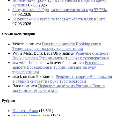
Во Вьетнаме троих туристов унесло в море во время
купания
07.08.2026
Загрузка отелей Турции в июне снизилась до 52,23%
07.08.2026
Безэкипажный катер пытался атаковать пляж в Ялте
07.08.2026
Свежие комментарии
Venetta
к записи
Решение о запрете Booking.com в
Турции сыграет на руку туроператорам
White Metal Bunk Beds Uk
к записи
Решение о запрете
Booking.com в Турции сыграет на руку туроператорам
ana white bunk bed twin over full
к записи
Решение о
запрете Booking.com в Турции сыграет на руку
туроператорам
attack on titan 2
к записи
Решение о запрете Booking.com
в Турции сыграет на руку туроператорам
Вася
к записи
Первые самолёты из России в Египет
могут полететь уже в мае
Рубрики
Новости Авиа
(16 591)
Новости Операторов
(194)