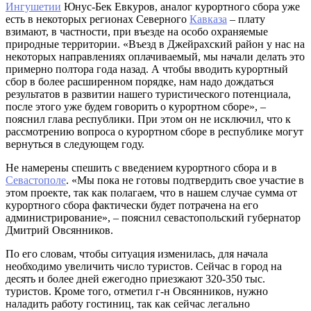
Ингушетии
Юнус-Бек Евкуров, аналог курортного сбора уже
есть в некоторых регионах Северного
Кавказа
– плату
взимают, в частности, при въезде на особо охраняемые
природные территории. «Въезд в Джейрахский район у нас на
некоторых направлениях оплачиваемый, мы начали делать это
примерно полтора года назад. А чтобы вводить курортный
сбор в более расширенном порядке, нам надо дождаться
результатов в развитии нашего туристического потенциала,
после этого уже будем говорить о курортном сборе», –
пояснил глава республики. При этом он не исключил, что к
рассмотрению вопроса о курортном сборе в республике могут
вернуться в следующем году.
Не намерены спешить с введением курортного сбора и в
Севастополе
. «Мы пока не готовы подтвердить свое участие в
этом проекте, так как полагаем, что в нашем случае сумма от
курортного сбора фактически будет потрачена на его
администрирование», – пояснил севастопольский губернатор
Дмитрий Овсянников.
По его словам, чтобы ситуация изменилась, для начала
необходимо увеличить число туристов. Сейчас в город на
десять и более дней ежегодно приезжают 320-350 тыс.
туристов. Кроме того, отметил г-н Овсянников, нужно
наладить работу гостиниц, так как сейчас легально