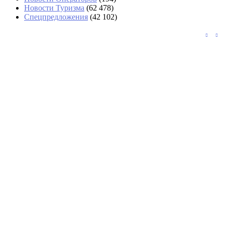
Новости Туризма
(62 478)
Спецпредложения
(42 102)
«Аэрофлот» возвращается в Абу-Даби с
тарифами почти вдвое выше, чем у Etihad
СМИ: США будут разворачивать на
границе подозрительных туристов
Во Вьетнаме троих туристов унесло в море
во время купания
Загрузка отелей Турции в июне снизилась
до 52,23%
Безэкипажный катер пытался атаковать
пляж в Ялте