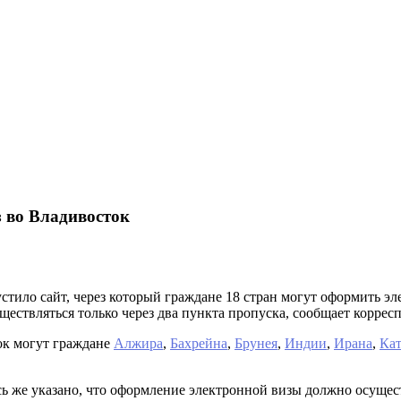
 во Владивосток
пустило сайт, через который граждане 18 стран могут оформить 
уществляться только через два пункта пропуска, сообщает кор
ок могут граждане
Алжира
,
Бахрейна
,
Брунея
,
Индии
,
Ирана
,
Кат
сь же указано, что оформление электронной визы должно осущест