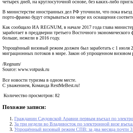
четырех дней, на круглосуточной основе, без каких-либо приг
В министерстве иностранных дел РФ уточнили, что пока въезд
порто-франко будут открываться по мере их оснащения соотв
Как сообщало ИА REGNUM, в начале 2017 года глава министе
заработает в преддверии третьего Восточного экономического 
больше, нежели в 2016 году.
Упрощённый визовый режим должен был заработать с 1 июля 20
миграционных потоков в мире. Закон об упрощенном визовом 
/Regnum/
Source: www.votpusk.ru
Все новости туризма в одном месте.
С уважением, Команда RestMeBest.ru!
Количество просмотров:
82
Похожие записи:
Гражданин Саудовской Аравии первым въехал по электро
За три недели во Владивосток по электронной визе въех
Упрощённый визовый режим СПВ: за два месяца почти 3 