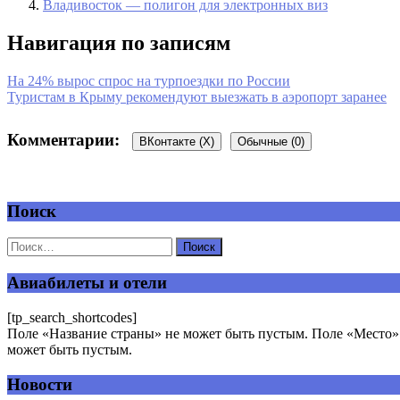
Владивосток — полигон для электронных виз
Навигация по записям
На 24% вырос спрос на турпоездки по России
Туристам в Крыму рекомендуют выезжать в аэропорт заранее
Комментарии:
ВКонтакте (
X
)
Обычные (0)
Поиск
Добавить комментарий
Ваш адрес email не будет опубликован.
Обязательные поля пом
Авиабилеты и отели
[tp_search_shortcodes]
Поле «Название страны» не может быть пустым. Поле «Место» 
может быть пустым.
Новости
Комментарий
*