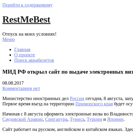
Перейти к содержимому
RestMeBest
Отпуск на моих условиях!
Меню
Главная
О проекте
Поиск авиабилетов
МИД РФ открыл сайт по выдаче электронных виз
08.08.2017
Комментариев нет
Министерство иностранных дел
России
сегодня, 8 августа, за
Первое время въезд на территорию
Приморского края
будет ос
Начиная с 8 августа оформить электронные визы во Владивост
Саудовской Аравии
,
Сингапура
,
Туниса
,
Турции
и
Японии
.
Сайт работает на русском, английском и китайском языках. Зде