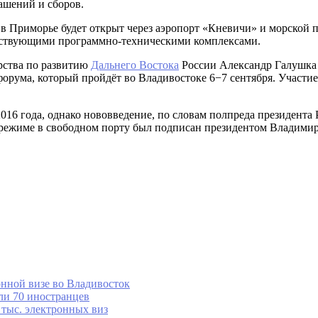
лашений и сборов.
 в Приморье будет открыт через аэропорт «Кневичи» и морской
етствующими программно-техническими комплексами.
рства по развитию
Дальнего Востока
России Александр Галушка 
форума, который пройдёт во Владивостоке 6−7 сентября. Участие
16 года, однако нововведение, по словам полпреда президента
режиме в свободном порту был подписан президентом Владимир
нной визе во Владивосток
али 70 иностранцев
тыс. электронных виз