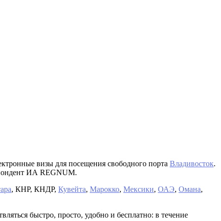
электронные визы для посещения свободного порта
Владивосток
.
респондент ИА REGNUM.
ара
, КНР, КНДР,
Кувейта
,
Марокко
,
Мексики
,
ОАЭ
,
Омана
,
вляться быстро, просто, удобно и бесплатно: в течение