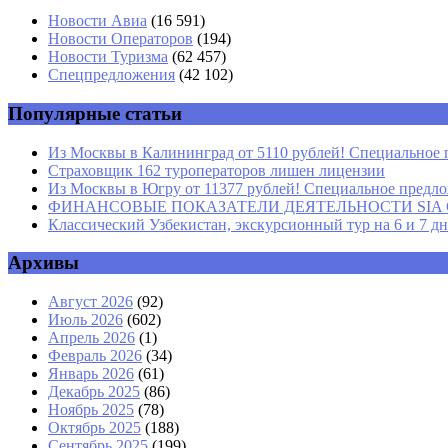
Имя
*
Новости Авиа
(16 591)
Новости Операторов
(194)
Email
*
Новости Туризма
(62 457)
Спецпредложения
(42 102)
Сайт
Популярные статьи
Из Москвы в Калининград от 5110 рублей! Специальное 
Страховщик 162 туроператоров лишен лицензии
Из Москвы в Югру от 11377 рублей! Специальное предлож
ФИНАНСОВЫЕ ПОКАЗАТЕЛИ ДЕЯТЕЛЬНОСТИ SIA GROU
Классический Узбекистан, экскурсионный тур на 6 и 7 д
Архивы
Август 2026
(92)
Июль 2026
(602)
Апрель 2026
(1)
Февраль 2026
(34)
Январь 2026
(61)
Декабрь 2025
(86)
Ноябрь 2025
(78)
Октябрь 2025
(188)
Сентябрь 2025
(199)