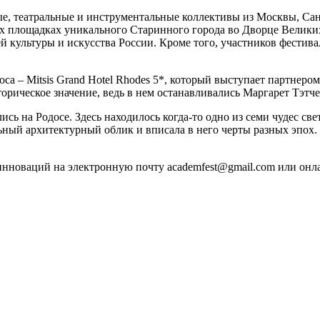
ные, театральные и инструментальные коллективы из Москвы, Са
 площадках уникального Старинного города во Дворце Великих 
ей культуры и искусства России. Кроме того, участников фести
а – Mitsis Grand Hotel Rhodes 5*, который выступает партнером
торическое значение, ведь в нем останавливались Маргарет Тэтч
сь на Родосе. Здесь находилось когда-то одно из семи чудес све
льный архитектурный облик и вписала в него черты разных эпох.
инноваций на электронную почту academfest@gmail.com или онл