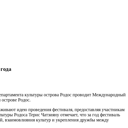
 года
Департамента культуры острова Родос проводит Международный
 острове Родос.
рживают идею проведения фестиваля, предоставляя участникам
уры Родоса Терис Чатзияну отмечает, что за год фестиваль
ей, взаимовлияния культур и укрепления дружбы между