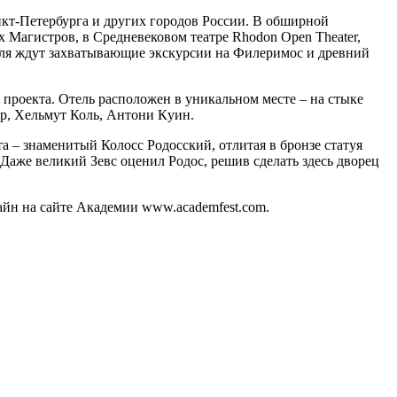
нкт-Петербурга и других городов России. В обширной
Магистров, в Средневековом театре Rhodon Open Theater,
валя ждут захватывающие экскурсии на Филеримос и древний
 проекта. Отель расположен в уникальном месте – на стыке
ер, Хельмут Коль, Антони Кyин.
та – знаменитый Колосс Родосский, отлитая в бронзе статуя
 Даже великий Зевс оценил Родос, решив сделать здесь дворец
айн на сайте Академии www.academfest.com.