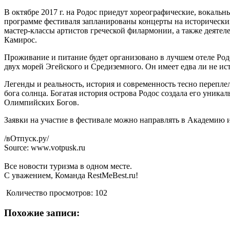
В октябре 2017 г. на Родос приедут хореографические, вокаль
программе фестиваля запланированы концерты на исторических
мастер-классы артистов греческой филармонии, а также деятел
Камирос.
Проживание и питание будет организовано в лучшем отеле Родос
двух морей Эгейского и Средиземного. Он имеет едва ли не ис
Легенды и реальность, история и современность тесно переплели
бога солнца. Богатая история острова Родос создала его уника
Олимпийских Богов.
Заявки на участие в фестивале можно направлять в Академию 
/вОтпуск.ру/
Source: www.votpusk.ru
Все новости туризма в одном месте.
С уважением, Команда RestMeBest.ru!
Количество просмотров:
102
Похожие записи: