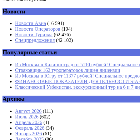
Новости
Комментарий
*
Имя
*
Новости Авиа
(16 591)
Новости Операторов
(194)
Email
*
Новости Туризма
(62 476)
Спецпредложения
(42 102)
Сайт
Популярные статьи
Из Москвы в Калининград от 5110 рублей! Специальное 
Страховщик 162 туроператоров лишен лицензии
Из Москвы в Югру от 11377 рублей! Специальное предлож
ФИНАНСОВЫЕ ПОКАЗАТЕЛИ ДЕЯТЕЛЬНОСТИ SIA GROU
Классический Узбекистан, экскурсионный тур на 6 и 7 д
Архивы
Август 2026
(111)
Июль 2026
(602)
Апрель 2026
(1)
Февраль 2026
(34)
Январь 2026
(61)
Декабрь 2025
(86)