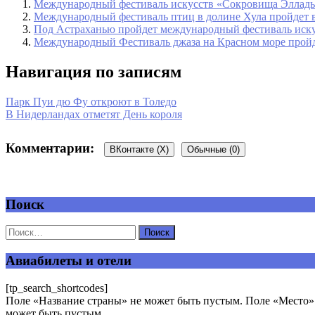
Международный фестиваль искусств «Сокровища Эллады» 
Международный фестиваль птиц в долине Хула пройдет в
Под Астраханью пройдет международный фестиваль иск
Международный Фестиваль джаза на Красном море пройдет
Навигация по записям
Парк Пуи дю Фу откроют в Толедо
В Нидерландах отметят День короля
Комментарии:
ВКонтакте (
X
)
Обычные (0)
Поиск
Добавить комментарий
Ваш адрес email не будет опубликован.
Обязательные поля пом
Авиабилеты и отели
[tp_search_shortcodes]
Поле «Название страны» не может быть пустым. Поле «Место» 
может быть пустым.