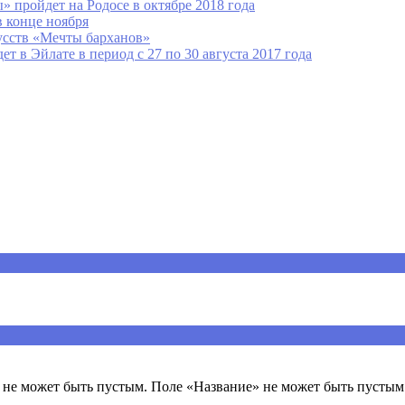
пройдет на Родосе в октябре 2018 года
 конце ноября
усств «Мечты барханов»
 в Эйлате в период с 27 по 30 августа 2017 года
ечены
*
не может быть пустым. Поле «Название» не может быть пустым.