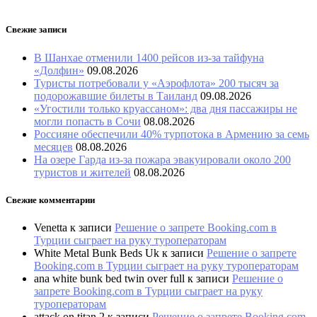
Свежие записи
В Шанхае отменили 1400 рейсов из-за тайфуна
«Долфин»
09.08.2026
Туристы потребовали у «Аэрофлота» 200 тысяч за
подорожавшие билеты в Таиланд
09.08.2026
«Угостили только круассаном»: два дня пассажиры не
могли попасть в Сочи
08.08.2026
Россияне обеспечили 40% турпотока в Армению за семь
месяцев
08.08.2026
На озере Гарда из-за пожара эвакуировали около 200
туристов и жителей
08.08.2026
Свежие комментарии
Venetta
к записи
Решение о запрете Booking.com в
Турции сыграет на руку туроператорам
White Metal Bunk Beds Uk
к записи
Решение о запрете
Booking.com в Турции сыграет на руку туроператорам
ana white bunk bed twin over full
к записи
Решение о
запрете Booking.com в Турции сыграет на руку
туроператорам
attack on titan 2
к записи
Решение о запрете Booking.com