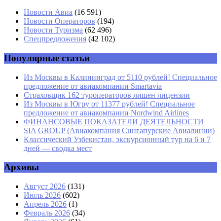
Имя
*
Новости Авиа
(16 591)
Новости Операторов
(194)
Email
*
Новости Туризма
(62 496)
Спецпредложения
(42 102)
Сайт
Популярные статьи
Из Москвы в Калининград от 5110 рублей! Специальное
предложение от авиакомпании Smartavia
Страховщик 162 туроператоров лишен лицензии
Из Москвы в Югру от 11377 рублей! Специальное
предложение от авиакомпании Nordwind Airlines
ФИНАНСОВЫЕ ПОКАЗАТЕЛИ ДЕЯТЕЛЬНОСТИ
SIA GROUP (Авиакомпания Сингапурские Авиалинии)
Классический Узбекистан, экскурсионный тур на 6 и 7
дней — сводка мест
Архивы
Август 2026
(131)
Июль 2026
(602)
Апрель 2026
(1)
Февраль 2026
(34)