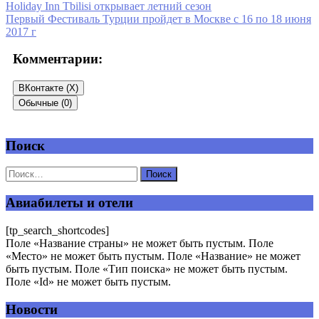
Holiday Inn Tbilisi открывает летний сезон
Первый Фестиваль Турции пройдет в Москве с 16 по 18 июня
2017 г
Комментарии:
ВКонтакте (
X
)
Обычные (0)
Поиск
Добавить комментарий
Ваш адрес email не будет опубликован.
Обязательные поля
помечены
*
Авиабилеты и отели
Комментарий
*
[tp_search_shortcodes]
Поле «Название страны» не может быть пустым. Поле
«Место» не может быть пустым. Поле «Название» не может
быть пустым. Поле «Тип поиска» не может быть пустым.
Поле «Id» не может быть пустым.
Новости