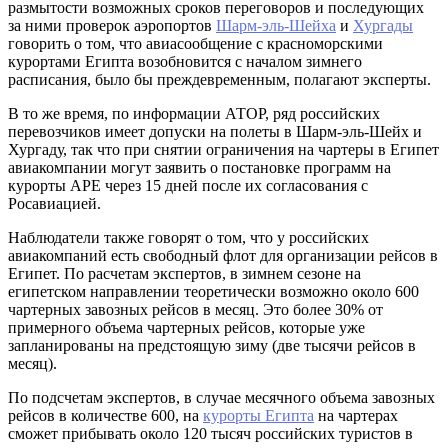
размытости возможных сроков переговоров и последующих
за ними проверок аэропортов
Шарм-эль-Шейха
и
Хургады
говорить о том, что авиасообщение с красноморскими
курортами Египта возобновится с началом зимнего
расписания, было бы преждевременным, полагают эксперты.
В то же время, по информации АТОР, ряд российских
перевозчиков имеет допуски на полеты в Шарм-эль-Шейх и
Хургаду, так что при снятии ограничения на чартеры в Египет
авиакомпании могут заявить о постановке программ на
курорты АРЕ через 15 дней после их согласования с
Росавиацией.
Наблюдатели также говорят о том, что у российских
авиакомпаний есть свободный флот для организации рейсов в
Египет. По расчетам экспертов, в зимнем сезоне на
египетском направлении теоретически возможно около 600
чартерных завозных рейсов в месяц. Это более 30% от
примерного объема чартерных рейсов, которые уже
запланированы на предстоящую зиму (две тысячи рейсов в
месяц).
По подсчетам экспертов, в случае месячного объема завозных
рейсов в количестве 600, на
курорты Египта
на чартерах
сможет прибывать около 120 тысяч российских туристов в