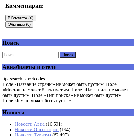
Комментарии:
ВКонтакте (
X
)
Обычные (0)
Поиск
Добавить комментарий
Ваш адрес email не будет опубликован.
Обязательные поля
помечены
*
Авиабилеты и отели
Комментарий
*
[tp_search_shortcodes]
Поле «Название страны» не может быть пустым. Поле
«Место» не может быть пустым. Поле «Название» не может
быть пустым. Поле «Тип поиска» не может быть пустым.
Поле «Id» не может быть пустым.
Новости
Имя
*
Новости Авиа
(16 591)
Новости Операторов
(194)
Email
*
Новости Туризма
(62 497)