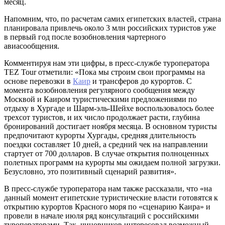
месяц.
Напомним, что, по расчетам самих египетских властей, страна
планировала привлечь около 3 млн российских туристов уже
в первый год после возобновления чартерного
авиасообщения.
Комментируя нам эти цифры, в пресс-службе туроператора
TEZ Tour отметили: «Пока мы строим свои программы на
основе перевозки в
Каир
и трансферов до курортов. С
момента возобновления регулярного сообщения между
Москвой и Каиром туристическими предложениями по
отдыху в Хургаде и Шарм-эль-Шейхе воспользовалось более
трехсот туристов, и их число продолжает расти, глубина
бронирований достигает ноября месяца. В основном туристы
предпочитают курорты Хургады, средняя длительность
поездки составляет 10 дней, а средний чек на направлении
стартует от 700 долларов. В случае открытия полноценных
полетных программ на курорты мы ожидаем полной загрузки.
Безусловно, это позитивный сценарий развития».
В пресс-службе туроператора нам также рассказали, что «на
данный момент египетские туристические власти готовятся к
открытию курортов Красного моря по «сценарию Каира» и
провели в начале июля ряд консультаций с российскими
туроператорами. Так, чиновников интересовал возможный