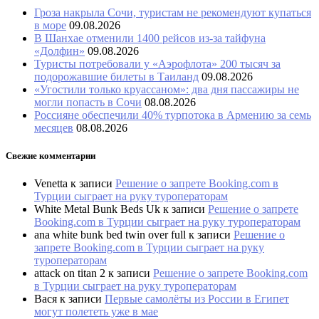
Гроза накрыла Сочи, туристам не рекомендуют купаться
в море
09.08.2026
В Шанхае отменили 1400 рейсов из-за тайфуна
«Долфин»
09.08.2026
Туристы потребовали у «Аэрофлота» 200 тысяч за
подорожавшие билеты в Таиланд
09.08.2026
«Угостили только круассаном»: два дня пассажиры не
могли попасть в Сочи
08.08.2026
Россияне обеспечили 40% турпотока в Армению за семь
месяцев
08.08.2026
Свежие комментарии
Venetta
к записи
Решение о запрете Booking.com в
Турции сыграет на руку туроператорам
White Metal Bunk Beds Uk
к записи
Решение о запрете
Booking.com в Турции сыграет на руку туроператорам
ana white bunk bed twin over full
к записи
Решение о
запрете Booking.com в Турции сыграет на руку
туроператорам
attack on titan 2
к записи
Решение о запрете Booking.com
в Турции сыграет на руку туроператорам
Вася
к записи
Первые самолёты из России в Египет
могут полететь уже в мае