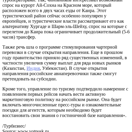
спрос на курорт Ай-Сохна на Красном море, который
расположен всего в двух часах езды от Каира. Этот
туристический район сейчас особенно популярен у
европейцев, и туристические власти рассматривают его как
альтернативу Хургаде и Шарм-эль-Шейху, спрос на которые с
перелетом до Каира пока ограничивает продолжительный (5-6
часов) трансфер.
Также речь шла о программе стимулирования чартерной
перевозки в случае открытия направления. Еще в прошлом
году правительство приняло ряд существенных изменений, в
частности увеличив сумму выплат для ряда новых рынков
(Казахстан,
Индия
, Узбекистан). В случае открытия
направления российские авиаперевозчики также смогут
претендовать на субсидии.
Кроме того, управление по туризму подтвердило намерение с
появлением первых рейсов начать вести активную
маркетинговую политику на российском рынке. Она будет
включать многочисленные пресс-туры и ознакомительные
поездки для агентств, которым необходимо будет
восстановить свои знания о гостиничной базе направления».
/Турбизнес/
Source: www.votpusk.ru