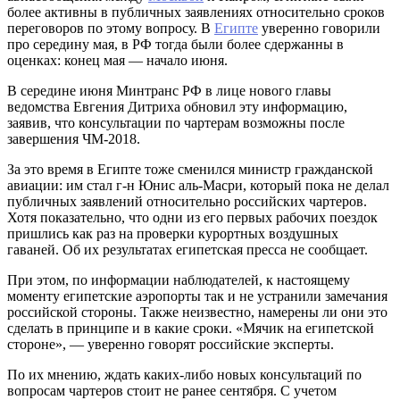
более активны в публичных заявлениях относительно сроков
переговоров по этому вопросу. В
Египте
уверенно говорили
про середину мая, в РФ тогда были более сдержанны в
оценках: конец мая — начало июня.
В середине июня Минтранс РФ в лице нового главы
ведомства Евгения Дитриха обновил эту информацию,
заявив, что консультации по чартерам возможны после
завершения ЧМ-2018.
За это время в Египте тоже сменился министр гражданской
авиации: им стал г-н Юнис аль-Масри, который пока не делал
публичных заявлений относительно российских чартеров.
Хотя показательно, что одни из его первых рабочих поездок
пришлись как раз на проверки курортных воздушных
гаваней. Об их результатах египетская пресса не сообщает.
При этом, по информации наблюдателей, к настоящему
моменту египетские аэропорты так и не устранили замечания
российской стороны. Также неизвестно, намерены ли они это
сделать в принципе и в какие сроки. «Мячик на египетской
стороне», — уверенно говорят российские эксперты.
По их мнению, ждать каких-либо новых консультаций по
вопросам чартеров стоит не ранее сентября. С учетом