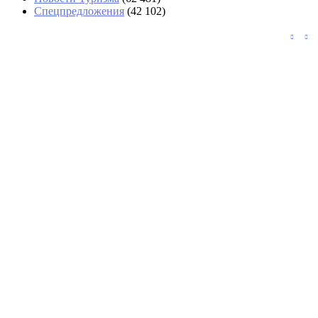
Спецпредложения
(42 102)
В аэропортах Таиланда чемоданы будут
вскрывать без их владельцев
Задержка вылета Red Sea Airlines из
Шарм-эль-Шейха превысила сутки
Тайфун «Долфин» изменил планы
круизных туристов в Шанхае
«Аэрофлот» возвращается в Абу-Даби с
тарифами почти вдвое выше, чем у Etihad
СМИ: США будут разворачивать на
границе подозрительных туристов