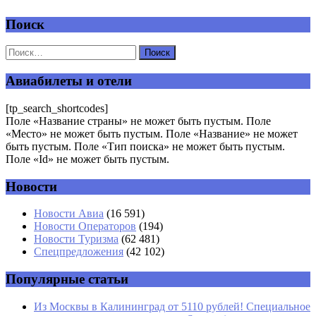
Поиск
Добавить комментарий
Ваш адрес email не будет опубликован.
Обязательные поля
помечены
*
Авиабилеты и отели
Комментарий
*
[tp_search_shortcodes]
Поле «Название страны» не может быть пустым. Поле
«Место» не может быть пустым. Поле «Название» не может
быть пустым. Поле «Тип поиска» не может быть пустым.
Поле «Id» не может быть пустым.
Новости
Имя
*
Новости Авиа
(16 591)
Новости Операторов
(194)
Email
*
Новости Туризма
(62 481)
Спецпредложения
(42 102)
Сайт
Популярные статьи
Из Москвы в Калининград от 5110 рублей! Специальное