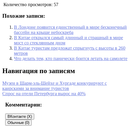
Количество просмотров:
57
Похожие записи:
В Лондоне появится единственный в мире бесконечный
бассейн на крыше небоскреба
В Китае открылся самый длинный и страшный в мире
мост со стеклянным дном
В Китае туристам предложат спрыгнуть с высоты в 260
метров
Что делать тем, кто панически боится летать на самолете
Навигация по записям
Музеи в Шарм-эль-Шейхе и Хургаде конкурируют с
каирскими за внимание туристов
Спрос на отели Петербурга вырос на 40%
Комментарии:
ВКонтакте (
X
)
Обычные (0)