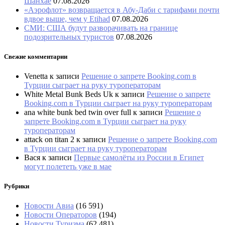
Шанхае
07.08.2026
«Аэрофлот» возвращается в Абу-Даби с тарифами почти
вдвое выше, чем у Etihad
07.08.2026
СМИ: США будут разворачивать на границе
подозрительных туристов
07.08.2026
Свежие комментарии
Venetta
к записи
Решение о запрете Booking.com в
Турции сыграет на руку туроператорам
White Metal Bunk Beds Uk
к записи
Решение о запрете
Booking.com в Турции сыграет на руку туроператорам
ana white bunk bed twin over full
к записи
Решение о
запрете Booking.com в Турции сыграет на руку
туроператорам
attack on titan 2
к записи
Решение о запрете Booking.com
в Турции сыграет на руку туроператорам
Вася
к записи
Первые самолёты из России в Египет
могут полететь уже в мае
Рубрики
Новости Авиа
(16 591)
Новости Операторов
(194)
Новости Туризма
(62 481)