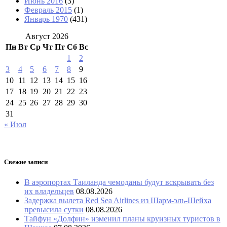
Июнь 2016
(3)
Февраль 2015
(1)
Январь 1970
(431)
Август 2026
Пн
Вт
Ср
Чт
Пт
Сб
Вс
1
2
3
4
5
6
7
8
9
10
11
12
13
14
15
16
17
18
19
20
21
22
23
24
25
26
27
28
29
30
31
« Июл
Свежие записи
В аэропортах Таиланда чемоданы будут вскрывать без
их владельцев
08.08.2026
Задержка вылета Red Sea Airlines из Шарм-эль-Шейха
превысила сутки
08.08.2026
Тайфун «Долфин» изменил планы круизных туристов в