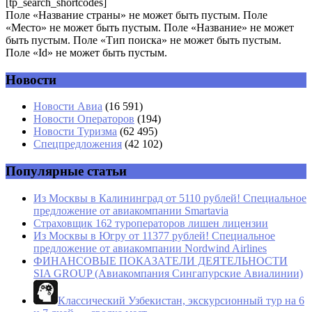
[tp_search_shortcodes]
Поле «Название страны» не может быть пустым. Поле
«Место» не может быть пустым. Поле «Название» не может
быть пустым. Поле «Тип поиска» не может быть пустым.
Поле «Id» не может быть пустым.
Новости
Имя
*
Новости Авиа
(16 591)
Новости Операторов
(194)
Email
*
Новости Туризма
(62 495)
Спецпредложения
(42 102)
Сайт
Популярные статьи
Из Москвы в Калининград от 5110 рублей! Специальное
предложение от авиакомпании Smartavia
Страховщик 162 туроператоров лишен лицензии
Из Москвы в Югру от 11377 рублей! Специальное
предложение от авиакомпании Nordwind Airlines
ФИНАНСОВЫЕ ПОКАЗАТЕЛИ ДЕЯТЕЛЬНОСТИ
SIA GROUP (Авиакомпания Сингапурские Авиалинии)
Классический Узбекистан, экскурсионный тур на 6