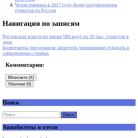
Чехия приняла в 2017 году более полумиллиона
туристов из России
Навигация по записям
Ростовские власти во время ЧМ ждут по 20 тыс. туристов в
день
Бизнесмены предложили запретить чиновникам отдыхать в
санкционных странах
Комментарии:
ВКонтакте (
X
)
Обычные (0)
Поиск
Добавить комментарий
Ваш адрес email не будет опубликован.
Обязательные поля
помечены
*
Авиабилеты и отели
Комментарий
*