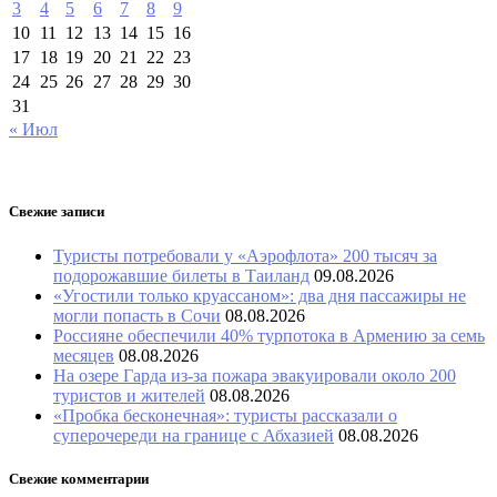
3
4
5
6
7
8
9
10
11
12
13
14
15
16
17
18
19
20
21
22
23
24
25
26
27
28
29
30
31
« Июл
Свежие записи
Туристы потребовали у «Аэрофлота» 200 тысяч за
подорожавшие билеты в Таиланд
09.08.2026
«Угостили только круассаном»: два дня пассажиры не
могли попасть в Сочи
08.08.2026
Россияне обеспечили 40% турпотока в Армению за семь
месяцев
08.08.2026
На озере Гарда из-за пожара эвакуировали около 200
туристов и жителей
08.08.2026
«Пробка бесконечная»: туристы рассказали о
суперочереди на границе с Абхазией
08.08.2026
Свежие комментарии