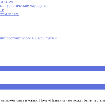
им летом
ные туристические маршруты
вье
етом на 90%
и" составит более 100 млн рублей
ечены
*
не может быть пустым. Поле «Название» не может быть пустым.