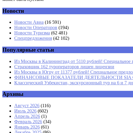
Новости
Комментарий
*
Имя
*
Новости Авиа
(16 591)
Новости Операторов
(194)
Email
*
Новости Туризма
(62 481)
Спецпредложения
(42 102)
Сайт
Популярные статьи
Из Москвы в Калининград от 5110 рублей! Специальное 
Страховщик 162 туроператоров лишен лицензии
Из Москвы в Югру от 11377 рублей! Специальное предлож
ФИНАНСОВЫЕ ПОКАЗАТЕЛИ ДЕЯТЕЛЬНОСТИ SIA GROU
Классический Узбекистан, экскурсионный тур на 6 и 7 д
Архивы
Август 2026
(116)
Июль 2026
(602)
Апрель 2026
(1)
Февраль 2026
(34)
Январь 2026
(61)
Декабрь 2025
(86)