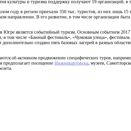
ия культуры и туризма поддержку получают 19 организаций, в т
лом году в регион приехали 350 тыс. туристов, из них лишь 15
ом направлении. В его развитии, в том числе организации быта
 в Югре является событийный туризм. Основным событием 2017 
 в том числе «Банный фестиваль», «Чумовая улица», фестиваль 
ет дополнительно создано пять базовых лагерей в разных областя
ваются об активном продвижении специфических туров, наприме
ня предполагает посещение
Нижневартовска
, музеев, Самотлорс
релета.