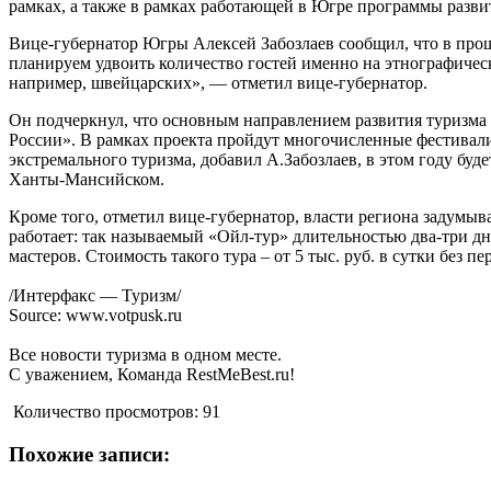
рамках, а также в рамках работающей в Югре программы развит
Вице-губернатор Югры Алексей Забозлаев сообщил, что в прош
планируем удвоить количество гостей именно на этнографическ
например, швейцарских», — отметил вице-губернатор.
Он подчеркнул, что основным направлением развития туризма
России». В рамках проекта пройдут многочисленные фестивали,
экстремального туризма, добавил А.Забозлаев, в этом году буд
Ханты-Мансийском.
Кроме того, отметил вице-губернатор, власти региона задумы
работает: так называемый «Ойл-тур» длительностью два-три д
мастеров. Стоимость такого тура – от 5 тыс. руб. в сутки без пе
/Интерфакс — Туризм/
Source: www.votpusk.ru
Все новости туризма в одном месте.
С уважением, Команда RestMeBest.ru!
Количество просмотров:
91
Похожие записи: