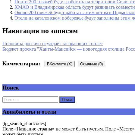
Почти 200 пляжей будут работать на территории Сочи эт
ХМАО и Владимирская область будут развивать совмест
Около 200 пляжей будет работать этим летом в Подмоско
Отели на каталонском побережье будут заполнены этим л
Навигация по записям
Половина россиян осуждает загорающих топлес
Бюджет проекта "Ханты-Мансийск — новогодняя столица Росси
Комментарии:
ВКонтакте (
X
)
Обычные (0)
Поиск
Добавить комментарий
Ваш адрес email не будет опубликован.
Обязательные поля пом
Авиабилеты и отели
[tp_search_shortcodes]
Поле «Название страны» не может быть пустым. Поле «Место» 
может быть пустым.