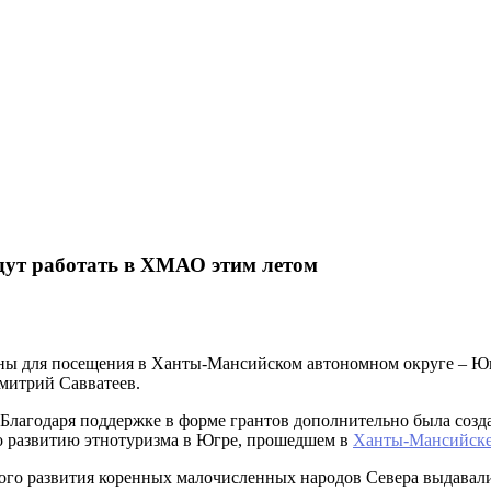
дут работать в ХМАО этим летом
ны для посещения в Ханты-Мансийском автономном округе – Югр
митрий Савватеев.
Благодаря поддержке в форме грантов дополнительно была созд
 по развитию этнотуризма в Югре, прошедшем в
Ханты-Мансийск
ого развития коренных малочисленных народов Севера выдавали