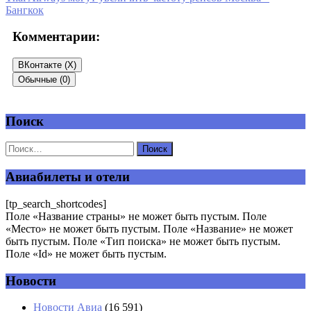
Бангкок
Комментарии:
ВКонтакте (
X
)
Обычные (0)
Поиск
Добавить комментарий
Ваш адрес email не будет опубликован.
Обязательные поля
помечены
*
Авиабилеты и отели
Комментарий
*
[tp_search_shortcodes]
Поле «Название страны» не может быть пустым. Поле
«Место» не может быть пустым. Поле «Название» не может
быть пустым. Поле «Тип поиска» не может быть пустым.
Поле «Id» не может быть пустым.
Новости
Имя
*
Новости Авиа
(16 591)