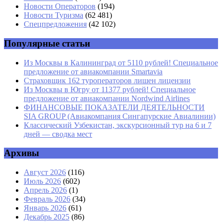
Новости Операторов
(194)
Email
*
Новости Туризма
(62 481)
Спецпредложения
(42 102)
Сайт
Популярные статьи
Из Москвы в Калининград от 5110 рублей! Специальное
предложение от авиакомпании Smartavia
Страховщик 162 туроператоров лишен лицензии
Из Москвы в Югру от 11377 рублей! Специальное
предложение от авиакомпании Nordwind Airlines
ФИНАНСОВЫЕ ПОКАЗАТЕЛИ ДЕЯТЕЛЬНОСТИ
SIA GROUP (Авиакомпания Сингапурские Авиалинии)
Классический Узбекистан, экскурсионный тур на 6 и 7
дней — сводка мест
Архивы
Август 2026
(116)
Июль 2026
(602)
Апрель 2026
(1)
Февраль 2026
(34)
Январь 2026
(61)
Декабрь 2025
(86)