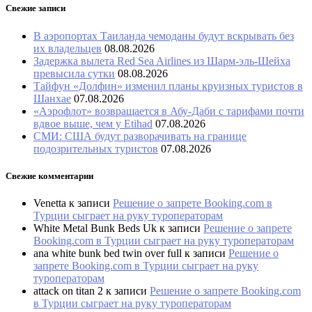
Свежие записи
В аэропортах Таиланда чемоданы будут вскрывать без
их владельцев
08.08.2026
Задержка вылета Red Sea Airlines из Шарм-эль-Шейха
превысила сутки
08.08.2026
Тайфун «Долфин» изменил планы круизных туристов в
Шанхае
07.08.2026
«Аэрофлот» возвращается в Абу-Даби с тарифами почти
вдвое выше, чем у Etihad
07.08.2026
СМИ: США будут разворачивать на границе
подозрительных туристов
07.08.2026
Свежие комментарии
Venetta
к записи
Решение о запрете Booking.com в
Турции сыграет на руку туроператорам
White Metal Bunk Beds Uk
к записи
Решение о запрете
Booking.com в Турции сыграет на руку туроператорам
ana white bunk bed twin over full
к записи
Решение о
запрете Booking.com в Турции сыграет на руку
туроператорам
attack on titan 2
к записи
Решение о запрете Booking.com
в Турции сыграет на руку туроператорам