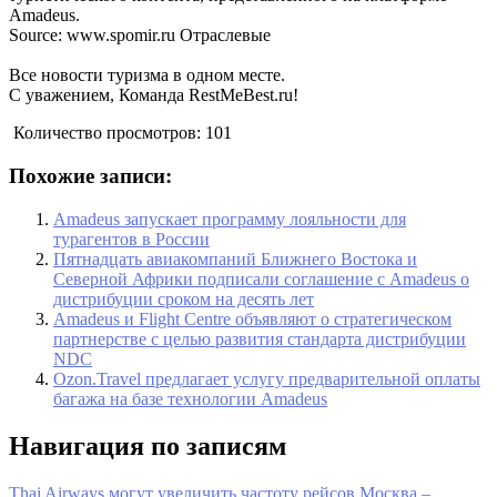
Amadeus.
Source: www.spomir.ru Отраслевые
Все новости туризма в одном месте.
С уважением, Команда RestMeBest.ru!
Количество просмотров:
101
Похожие записи:
Amadeus запускает программу лояльности для
турагентов в России
Пятнадцать авиакомпаний Ближнего Востока и
Северной Африки подписали соглашение с Amadeus о
дистрибуции сроком на десять лет
Amadeus и Flight Centre объявляют о стратегическом
партнерстве с целью развития стандарта дистрибуции
NDC
Ozon.Travel предлагает услугу предварительной оплаты
багажа на базе технологии Amadeus
Навигация по записям
Thai Airways могут увеличить частоту рейсов Москва –