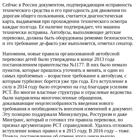
Сейчас в России документом, подтверждающим исправность
технического средства и его пригодность для движения по
дорогам общего пользования, считается диагностическая
карта, выдаваемая при прохождении технического осмотра
каждые полгода. Ее наличие подтверждает, что машина
технически исправна. Автобусы, выполняющие детские
перевозки, должны быть оборудованы ремнями безопасности,
и это требование де-факто уже выполняется, отметил сенатор.
Напомним, новые правила организованной автобусной
перевозки детей были утверждены в конце 2013 года
постановлением правительства №1177. В них было немало
пунктов, которые пришлось уточнять и менять, и один из
самых проблемных – возрастное требование к автобусам, с
которым турбизнес борется уже три года. Его вступление в
силу в 2014 году было отсрочено на год благодаря усилиям
РСТ. Во многие властные структуры и отраслевые ведомства
были направлены многочисленные обращения,
доказывающие нецелесообразность введения нового
требования и необходимость внесения изменений в документ.
Эту позицию поддержали Минкультуры, Ростуризм и даже
Минтранс, который и готовил эти правила перевозки, но
признал аргументацию РСТ справедливой. Удалось отложить
вступление новых правил и в 2015 году. В 2016 году – тоже.
Правда, постановление об отмене этого ценза вышло