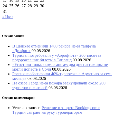
17
18
19
20
21
22
23
24
25
26
27
28
29
30
31
« Июл
Свежие записи
В Шанхае отменили 1400 рейсов из-за тайфуна
«Долфин»
09.08.2026
Туристы потребовали у «Аэрофлота» 200 тысяч за
подорожавшие билеты в Таиланд
09.08.2026
«Угостили только круассаном»: два дня пассажиры не
могли попасть в Сочи
08.08.2026
Россияне обеспечили 40% турпотока в Армению за семь
месяцев
08.08.2026
На озере Гарда из-за пожара эвакуировали около 200
туристов и жителей
08.08.2026
Свежие комментарии
Venetta
к записи
Решение о запрете Booking.com в
Турции сыграет на руку туроператорам