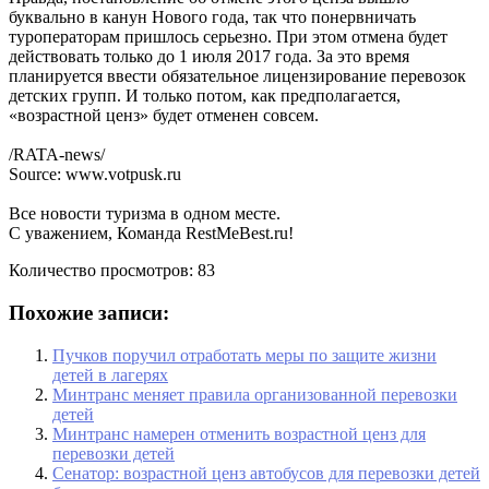
буквально в канун Нового года, так что понервничать
туроператорам пришлось серьезно. При этом отмена будет
действовать только до 1 июля 2017 года. За это время
планируется ввести обязательное лицензирование перевозок
детских групп. И только потом, как предполагается,
«возрастной ценз» будет отменен совсем.
/RATA-news/
Source: www.votpusk.ru
Все новости туризма в одном месте.
С уважением, Команда RestMeBest.ru!
Количество просмотров:
83
Похожие записи:
Пучков поручил отработать меры по защите жизни
детей в лагерях
Минтранс меняет правила организованной перевозки
детей
Минтранс намерен отменить возрастной ценз для
перевозки детей
Сенатор: возрастной ценз автобусов для перевозки детей