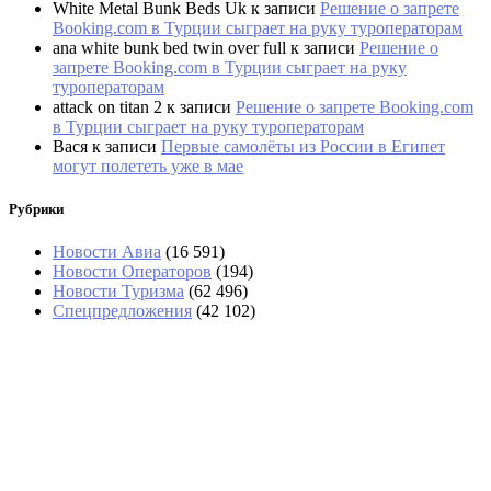
White Metal Bunk Beds Uk
к записи
Решение о запрете
Booking.com в Турции сыграет на руку туроператорам
ana white bunk bed twin over full
к записи
Решение о
запрете Booking.com в Турции сыграет на руку
туроператорам
attack on titan 2
к записи
Решение о запрете Booking.com
в Турции сыграет на руку туроператорам
Вася
к записи
Первые самолёты из России в Египет
могут полететь уже в мае
Рубрики
Новости Авиа
(16 591)
Новости Операторов
(194)
Новости Туризма
(62 496)
Спецпредложения
(42 102)
В Шанхае отменили 1400 рейсов из-за тайфуна
«Долфин»
Туристы потребовали у «Аэрофлота» 200 тысяч
за подорожавшие билеты в Таиланд