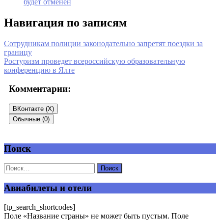
будет отменен
Навигация по записям
Сотрудникам полиции законодательно запретят поездки за
границу
Ростуризм проведет всероссийскую образовательную
конференцию в Ялте
Комментарии:
ВКонтакте (
X
)
Обычные (0)
Поиск
Добавить комментарий
Ваш адрес email не будет опубликован.
Обязательные поля
помечены
*
Авиабилеты и отели
Комментарий
*
[tp_search_shortcodes]
Поле «Название страны» не может быть пустым. Поле