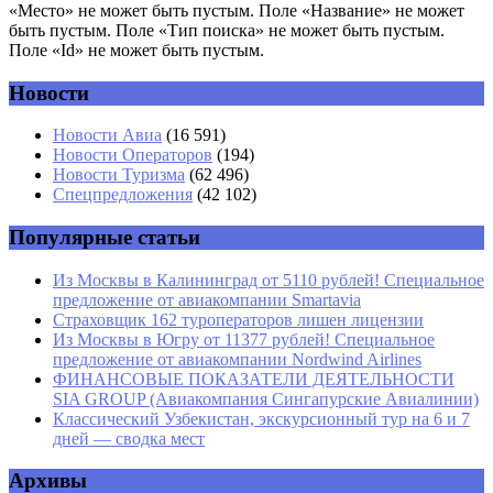
«Место» не может быть пустым. Поле «Название» не может
быть пустым. Поле «Тип поиска» не может быть пустым.
Поле «Id» не может быть пустым.
Новости
Имя
*
Новости Авиа
(16 591)
Новости Операторов
(194)
Email
*
Новости Туризма
(62 496)
Спецпредложения
(42 102)
Сайт
Популярные статьи
Из Москвы в Калининград от 5110 рублей! Специальное
предложение от авиакомпании Smartavia
Страховщик 162 туроператоров лишен лицензии
Из Москвы в Югру от 11377 рублей! Специальное
предложение от авиакомпании Nordwind Airlines
ФИНАНСОВЫЕ ПОКАЗАТЕЛИ ДЕЯТЕЛЬНОСТИ
SIA GROUP (Авиакомпания Сингапурские Авиалинии)
Классический Узбекистан, экскурсионный тур на 6 и 7
дней — сводка мест
Архивы