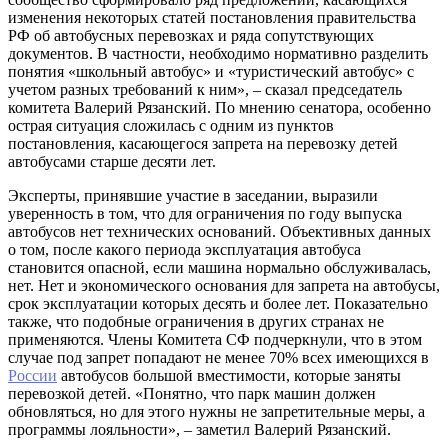
изменения некоторых статей постановления правительства
РФ об автобусных перевозках и ряда сопутствующих
документов. В частности, необходимо нормативно разделить
понятия «школьный автобус» и «туристический автобус» с
учетом разных требований к ним», – сказал председатель
комитета Валерий Рязанский. По мнению сенатора, особенно
острая ситуация сложилась с одним из пунктов
постановления, касающегося запрета на перевозку детей
автобусами старше десяти лет.
Эксперты, принявшие участие в заседании, выразили
уверенность в том, что для ограничения по году выпуска
автобусов нет технических оснований. Объективных данных
о том, после какого периода эксплуатация автобуса
становится опасной, если машина нормально обслуживалась,
нет. Нет и экономического основания для запрета на автобусы,
срок эксплуатации которых десять и более лет. Показательно
также, что подобные ограничения в других странах не
применяются. Члены Комитета СФ подчеркнули, что в этом
случае под запрет попадают не менее 70% всех имеющихся в
России
автобусов большой вместимости, которые заняты
перевозкой детей. «Понятно, что парк машин должен
обновляться, но для этого нужны не запретительные меры, а
программы лояльности», – заметил Валерий Рязанский.