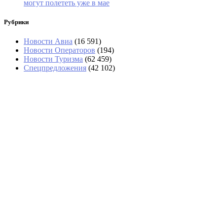
могут полететь уже в мае
Рубрики
Новости Авиа
(16 591)
Новости Операторов
(194)
Новости Туризма
(62 459)
Спецпредложения
(42 102)
В Абхазии тоже выстроились очереди за
бензином
На рейсе из Екатеринбурга в Стамбул
иностранцы обокрали туристов
В Сочи отменили более 40 рейсов
В Анапе за день спасли 14 туристов на сап-
бордах, среди них дети