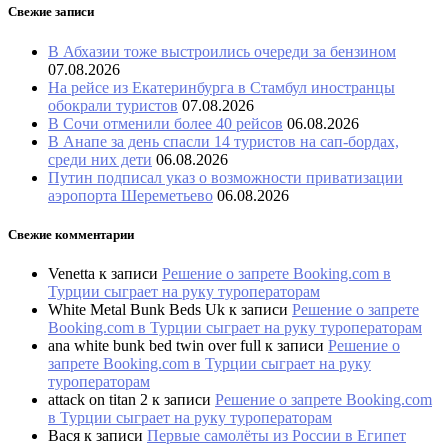
Свежие записи
В Абхазии тоже выстроились очереди за бензином
07.08.2026
На рейсе из Екатеринбурга в Стамбул иностранцы
обокрали туристов
07.08.2026
В Сочи отменили более 40 рейсов
06.08.2026
В Анапе за день спасли 14 туристов на сап-бордах,
среди них дети
06.08.2026
Путин подписал указ о возможности приватизации
аэропорта Шереметьево
06.08.2026
Свежие комментарии
Venetta
к записи
Решение о запрете Booking.com в
Турции сыграет на руку туроператорам
White Metal Bunk Beds Uk
к записи
Решение о запрете
Booking.com в Турции сыграет на руку туроператорам
ana white bunk bed twin over full
к записи
Решение о
запрете Booking.com в Турции сыграет на руку
туроператорам
attack on titan 2
к записи
Решение о запрете Booking.com
в Турции сыграет на руку туроператорам
Вася
к записи
Первые самолёты из России в Египет