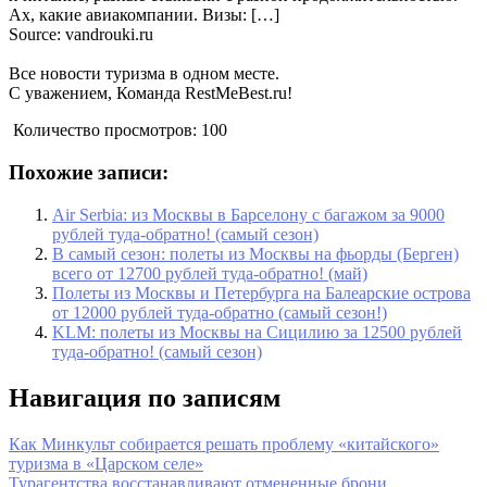
Ах, какие авиакомпании. Визы: […]
Source: vandrouki.ru
Все новости туризма в одном месте.
С уважением, Команда RestMeBest.ru!
Количество просмотров:
100
Похожие записи:
Air Serbia: из Москвы в Барселону с багажом за 9000
рублей туда-обратно! (самый сезон)
В самый сезон: полеты из Москвы на фьорды (Берген)
всего от 12700 рублей туда-обратно! (май)
Полеты из Москвы и Петербурга на Балеарские острова
от 12000 рублей туда-обратно (самый сезон!)
KLM: полеты из Москвы на Сицилию за 12500 рублей
туда-обратно! (самый сезон)
Навигация по записям
Как Минкульт собирается решать проблему «китайского»
туризма в «Царском селе»
Турагентства восстанавливают отмененные брони