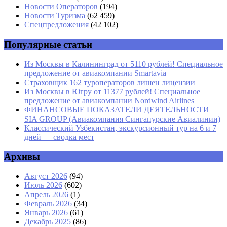
Новости Операторов
(194)
Email
*
Новости Туризма
(62 459)
Спецпредложения
(42 102)
Сайт
Популярные статьи
Из Москвы в Калининград от 5110 рублей! Специальное
предложение от авиакомпании Smartavia
Страховщик 162 туроператоров лишен лицензии
Из Москвы в Югру от 11377 рублей! Специальное
предложение от авиакомпании Nordwind Airlines
ФИНАНСОВЫЕ ПОКАЗАТЕЛИ ДЕЯТЕЛЬНОСТИ
SIA GROUP (Авиакомпания Сингапурские Авиалинии)
Классический Узбекистан, экскурсионный тур на 6 и 7
дней — сводка мест
Архивы
Август 2026
(94)
Июль 2026
(602)
Апрель 2026
(1)
Февраль 2026
(34)
Январь 2026
(61)
Декабрь 2025
(86)