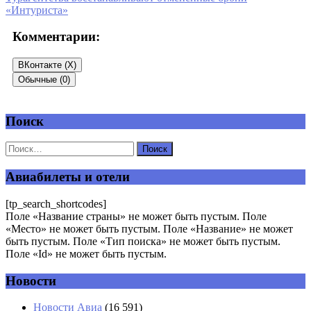
«Интуриста»
Комментарии:
ВКонтакте (
X
)
Обычные (0)
Поиск
Добавить комментарий
Ваш адрес email не будет опубликован.
Обязательные поля
помечены
*
Авиабилеты и отели
Комментарий
*
[tp_search_shortcodes]
Поле «Название страны» не может быть пустым. Поле
«Место» не может быть пустым. Поле «Название» не может
быть пустым. Поле «Тип поиска» не может быть пустым.
Поле «Id» не может быть пустым.
Новости
Имя
*
Новости Авиа
(16 591)