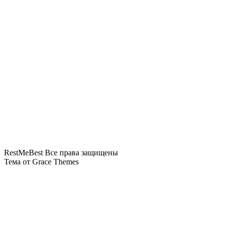
время сплава в Сибири
Российская туристка не может вернуться с
Пхукета из-за внезапной болезни
«Сочи не отпускает домой»: из-за «ковра»
задерживается более 70 рейсов
Слетать на Пхукет бизнес-классом предлагается
по цене эконома «Аэрофлота»
RestMeBest Все права защищены
Тема от Grace Themes