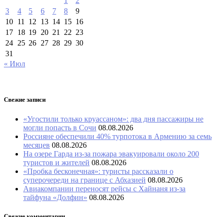
1
2
3
4
5
6
7
8
9
10
11
12
13
14
15
16
17
18
19
20
21
22
23
24
25
26
27
28
29
30
31
« Июл
Свежие записи
«Угостили только круассаном»: два дня пассажиры не
могли попасть в Сочи
08.08.2026
Россияне обеспечили 40% турпотока в Армению за семь
месяцев
08.08.2026
На озере Гарда из-за пожара эвакуировали около 200
туристов и жителей
08.08.2026
«Пробка бесконечная»: туристы рассказали о
суперочереди на границе с Абхазией
08.08.2026
Авиакомпании переносят рейсы с Хайнаня из-за
тайфуна «Долфин»
08.08.2026
Свежие комментарии