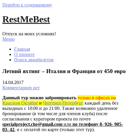
Перейти к содержимому
RestMeBest
Отпуск на моих условиях!
Меню
Главная
О проекте
Поиск авиабилетов
Летний яхтинг – Италия и Франция от 450 евро
14.04.2017
Комментариев нет
Данный тур можно забронировать
только в офисах на
Красном Октябре
и
Чиптрип-Петербург
каждый день без
выходных с 10:00 и до 21:00.
Также возможно удаленное
бронирование (в том числе для членов клуба) после
согласования с куратором проекта по почте
specialproject.che@gmail.com
или
по телефону 8- 926- 905-
03- 42
, и с оплатой по карте (только этот тур).