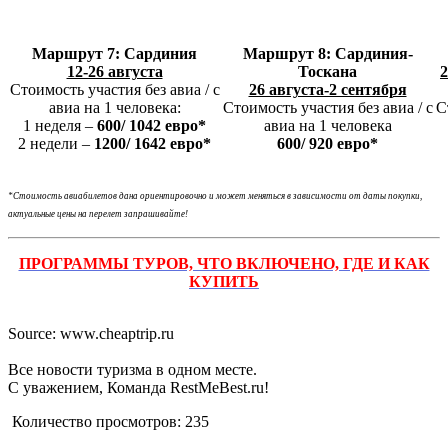
Маршрут 7: Сардиния
Маршрут 8:
Сардиния-
12-26 августа
Тоскана
2
Стоимость участия без авиа / с
26 августа-2 сентября
авиа на 1 человека:
Стоимость участия без авиа / с
С
1 неделя –
600/ 1042 евро*
авиа на 1 человека
2 недели –
1200/ 1642 евро*
600/ 920 евро*
*Стоимость авиабилетов дана ориентировочно и может меняться в зависимости от даты покупки,
актуальные цены на перелет запрашивайте!
ПРОГРАММЫ ТУРОВ, ЧТО ВКЛЮЧЕНО, ГДЕ И КАК
КУПИТЬ
Source: www.cheaptrip.ru
Все новости туризма в одном месте.
С уважением, Команда RestMeBest.ru!
Количество просмотров:
235