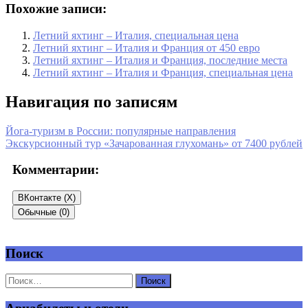
Похожие записи:
Летний яхтинг – Италия, специальная цена
Летний яхтинг – Италия и Франция от 450 евро
Летний яхтинг – Италия и Франция, последние места
Летний яхтинг – Италия и Франция, специальная цена
Навигация по записям
Йога-туризм в России: популярные направления
Экскурсионный тур «Зачарованная глухомань» от 7400 рублей
Комментарии:
ВКонтакте (
X
)
Обычные (0)
Поиск
Добавить комментарий
Ваш адрес email не будет опубликован.
Обязательные поля
помечены
*