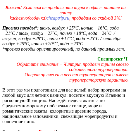
Важно!
Если вам не продали эти туры в офисе, пишите на
почту
kachestvo(собачка)
cheaptrip.ru
, продадим со скидкой 3%!
Прогноз погоды*:
июнь, воздух +25°С, ночью +16°С, вода
+21°С / июль, воздух +27°С, ночью +18°С, вода +24°С /
август, воздух +28°С, ночью +17°С, вода +25°С / сентябрь,
воздух +25°С, ночью +20°С, вода +23°С.
*прогноз погоды ориентировочный, по данный прошлых лет.
Спецпроект Ч
Обратите внимание – Чиптрип продает трипы своего
собственного туроператора.
Оператор внесен в реестр туроператоров и имеет
туроператорскую гарантию.
В этот раз мы подготовили для вас целый набор программ на
любой вкус для летних каникул: посетим вкусную Италию и
роскошную Францию. Нас ждёт неделя яхтинга по
Средиземноморскому побережью: солнце, море и
романтические закаты, колоритные древние города,
национальные заповедники, свежайщие морепродукты и
солнечное вино.