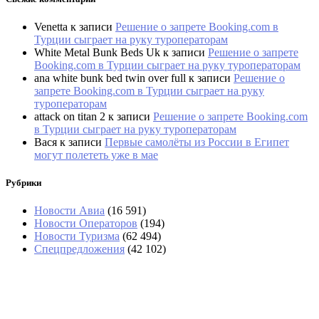
Venetta
к записи
Решение о запрете Booking.com в
Турции сыграет на руку туроператорам
White Metal Bunk Beds Uk
к записи
Решение о запрете
Booking.com в Турции сыграет на руку туроператорам
ana white bunk bed twin over full
к записи
Решение о
запрете Booking.com в Турции сыграет на руку
туроператорам
attack on titan 2
к записи
Решение о запрете Booking.com
в Турции сыграет на руку туроператорам
Вася
к записи
Первые самолёты из России в Египет
могут полететь уже в мае
Рубрики
Новости Авиа
(16 591)
Новости Операторов
(194)
Новости Туризма
(62 494)
Спецпредложения
(42 102)
«Угостили только круассаном»: два дня
пассажиры не могли попасть в Сочи