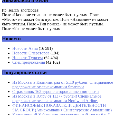
Авиабилеты и отели
Комментарий
*
[tp_search_shortcodes]
Поле «Название страны» не может быть пустым. Поле
«Место» не может быть пустым. Поле «Название» не может
быть пустым. Поле «Тип поиска» не может быть пустым.
Поле «Id» не может быть пустым.
Новости
Имя
*
Новости Авиа
(16 591)
Новости Операторов
(194)
Email
*
Новости Туризма
(62 494)
Спецпредложения
(42 102)
Сайт
Популярные статьи
Из Москвы в Калининград от 5110 рублей! Специальное
предложение от авиакомпании Smartavia
Страховщик 162 туроператоров лишен лицензии
Из Москвы в Югру от 11377 рублей! Специальное
предложение от авиакомпании Nordwind Airlines
ФИНАНСОВЫЕ ПОКАЗАТЕЛИ ДЕЯТЕЛЬНОСТИ
SIA GROUP (Авиакомпания Сингапурские Авиалинии)
Классический Узбекистан, экскурсионный тур на 6 и 7