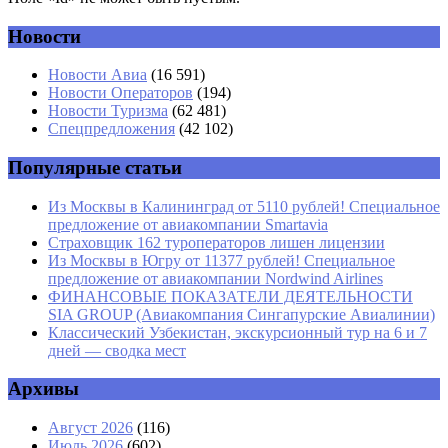
Новости
Имя
*
Новости Авиа
(16 591)
Новости Операторов
(194)
Email
*
Новости Туризма
(62 481)
Спецпредложения
(42 102)
Сайт
Популярные статьи
Из Москвы в Калининград от 5110 рублей! Специальное
предложение от авиакомпании Smartavia
Страховщик 162 туроператоров лишен лицензии
Из Москвы в Югру от 11377 рублей! Специальное
предложение от авиакомпании Nordwind Airlines
ФИНАНСОВЫЕ ПОКАЗАТЕЛИ ДЕЯТЕЛЬНОСТИ
SIA GROUP (Авиакомпания Сингапурские Авиалинии)
Классический Узбекистан, экскурсионный тур на 6 и 7
дней — сводка мест
Архивы
Август 2026
(116)
Июль 2026
(602)