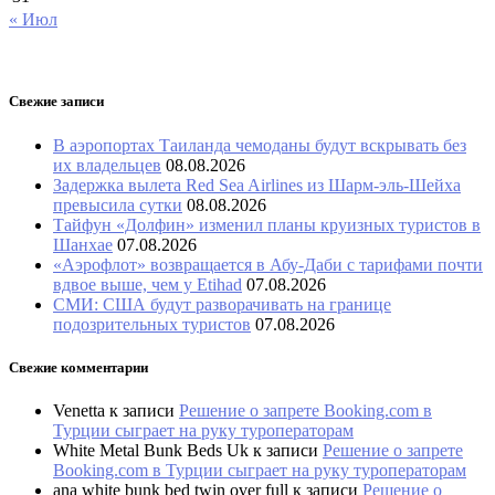
« Июл
Свежие записи
В аэропортах Таиланда чемоданы будут вскрывать без
их владельцев
08.08.2026
Задержка вылета Red Sea Airlines из Шарм-эль-Шейха
превысила сутки
08.08.2026
Тайфун «Долфин» изменил планы круизных туристов в
Шанхае
07.08.2026
«Аэрофлот» возвращается в Абу-Даби с тарифами почти
вдвое выше, чем у Etihad
07.08.2026
СМИ: США будут разворачивать на границе
подозрительных туристов
07.08.2026
Свежие комментарии
Venetta
к записи
Решение о запрете Booking.com в
Турции сыграет на руку туроператорам
White Metal Bunk Beds Uk
к записи
Решение о запрете
Booking.com в Турции сыграет на руку туроператорам
ana white bunk bed twin over full
к записи
Решение о