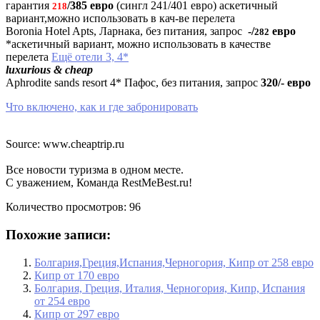
гарантия
/385 евро
(сингл 241/401 евро) аскетичный
218
вариант,можно использовать в кач-ве перелета
Boronia Hotel Apts, Ларнака, без питания, запрос
-/
евро
282
*аскетичный вариант, можно использовать в качестве
перелета
Ещё отели 3, 4*
luxurious & cheap
Aphrodite sands resort 4* Пафос, без питания, запрос
320/- евро
Что включено, как и где забронировать
Source: www.cheaptrip.ru
Все новости туризма в одном месте.
С уважением, Команда RestMeBest.ru!
Количество просмотров:
96
Похожие записи:
Болгария,Греция,Испания,Черногория, Кипр от 258 евро
Кипр от 170 евро
Болгария, Греция, Италия, Черногория, Кипр, Испания
от 254 евро
Кипр от 297 евро