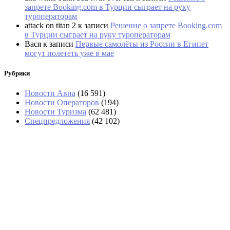
запрете Booking.com в Турции сыграет на руку
туроператорам
attack on titan 2
к записи
Решение о запрете Booking.com
в Турции сыграет на руку туроператорам
Вася
к записи
Первые самолёты из России в Египет
могут полететь уже в мае
Рубрики
Новости Авиа
(16 591)
Новости Операторов
(194)
Новости Туризма
(62 481)
Спецпредложения
(42 102)
В аэропортах Таиланда чемоданы будут
вскрывать без их владельцев
Задержка вылета Red Sea Airlines из Шарм-эль-
Шейха превысила сутки