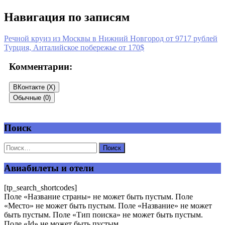
Навигация по записям
Речной круиз из Москвы в Нижний Новгород от 9717 рублей
Турция, Анталийское побережье от 170$
Комментарии:
ВКонтакте (
X
)
Обычные (0)
Поиск
Добавить комментарий
Ваш адрес email не будет опубликован.
Обязательные поля
помечены
*
Авиабилеты и отели
Комментарий
*
[tp_search_shortcodes]
Поле «Название страны» не может быть пустым. Поле
«Место» не может быть пустым. Поле «Название» не может
быть пустым. Поле «Тип поиска» не может быть пустым.
Поле «Id» не может быть пустым.