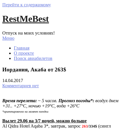
Перейти к содержимому
RestMeBest
Отпуск на моих условиях!
Меню
Главная
О проекте
Поиск авиабилетов
Иордания, Акаба от 263$
14.04.2017
Комментариев нет
Время перелета:
~ 5 часов.
Прогноз погоды*:
воздух днем
+31.. +27°С, ночью +19°С, вода +26°С
*ориентировочно на момент поездки
Вылет 29.06 на 3/7 ночей, можно больше
Al Qidra Hotel Aqaba 3*, завтрак, запрос
(сингл
263
/334$