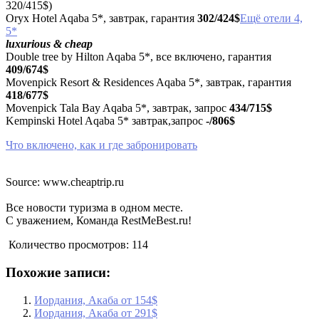
320/415$)
Oryx Hotel Aqaba 5*, завтрак, гарантия
302/424$
Ещё отели 4,
5*
luxurious & cheap
Double tree by Hilton Aqaba 5*, все включено, гарантия
409/674$
Movenpick Resort & Residences Aqaba 5*, завтрак, гарантия
418/677$
Movenpick Tala Bay Aqaba 5*, завтрак, запрос
434/715$
Kempinski Hotel Aqaba 5* завтрак,запрос
-/806$
Что включено, как и где забронировать
Source: www.cheaptrip.ru
Все новости туризма в одном месте.
С уважением, Команда RestMeBest.ru!
Количество просмотров:
114
Похожие записи:
Иордания, Акаба от 154$
Иордания, Акаба от 291$