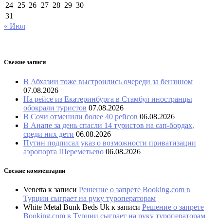
24
25
26
27
28
29
30
31
« Июл
Свежие записи
В Абхазии тоже выстроились очереди за бензином
07.08.2026
На рейсе из Екатеринбурга в Стамбул иностранцы
обокрали туристов
07.08.2026
В Сочи отменили более 40 рейсов
06.08.2026
В Анапе за день спасли 14 туристов на сап-бордах,
среди них дети
06.08.2026
Путин подписал указ о возможности приватизации
аэропорта Шереметьево
06.08.2026
Свежие комментарии
Venetta
к записи
Решение о запрете Booking.com в
Турции сыграет на руку туроператорам
White Metal Bunk Beds Uk
к записи
Решение о запрете
Booking.com в Турции сыграет на руку туроператорам