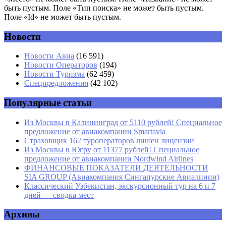
быть пустым. Поле «Тип поиска» не может быть пустым.
Поле «Id» не может быть пустым.
Новости
Имя
*
Новости Авиа
(16 591)
Новости Операторов
(194)
Email
*
Новости Туризма
(62 459)
Спецпредложения
(42 102)
Сайт
Популярные статьи
Из Москвы в Калининград от 5110 рублей! Специальное
предложение от авиакомпании Smartavia
Страховщик 162 туроператоров лишен лицензии
Из Москвы в Югру от 11377 рублей! Специальное
предложение от авиакомпании Nordwind Airlines
ФИНАНСОВЫЕ ПОКАЗАТЕЛИ ДЕЯТЕЛЬНОСТИ
SIA GROUP (Авиакомпания Сингапурские Авиалинии)
Классический Узбекистан, экскурсионный тур на 6 и 7
дней — сводка мест
Архивы