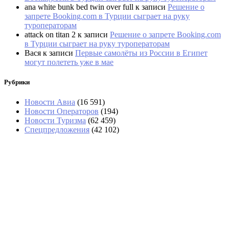
ana white bunk bed twin over full
к записи
Решение о
запрете Booking.com в Турции сыграет на руку
туроператорам
attack on titan 2
к записи
Решение о запрете Booking.com
в Турции сыграет на руку туроператорам
Вася
к записи
Первые самолёты из России в Египет
могут полететь уже в мае
Рубрики
Новости Авиа
(16 591)
Новости Операторов
(194)
Новости Туризма
(62 459)
Спецпредложения
(42 102)
В Абхазии тоже выстроились очереди за
бензином
На рейсе из Екатеринбурга в Стамбул
иностранцы обокрали туристов