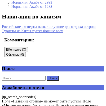
Иордания, Акаба от 299$
Иордания, Акаба от 128$
Навигация по записям
Российские эксперты назвали лучшие для отдыха острова
Туристы из Китая тратят больше всех
Комментарии:
ВКонтакте (
X
)
Обычные (0)
Поиск
Добавить комментарий
Ваш адрес email не будет опубликован.
Обязательные поля
помечены
*
Авиабилеты и отели
Комментарий
*
[tp_search_shortcodes]
Поле «Название страны» не может быть пустым. Поле
«Место» не может быть пустым. Поле «Название» не может