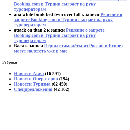
Booking.com в Турции сыграет на руку
туроператорам
ana white bunk bed twin over full
к записи
Решение о
запрете Booking.com в Турции сыграет на руку
туроператорам
attack on titan 2
к записи
Решение о запрете
Booking.com в Турции сыграет на руку
туроператорам
Вася
к записи
Первые самолёты из России в Египет
могут полететь уже в мае
Рубрики
Новости Авиа
(16 591)
Новости Операторов
(194)
Новости Туризма
(62 459)
Спецпредложения
(42 102)
В Абхазии тоже выстроились очереди за
бензином
На рейсе из Екатеринбурга в Стамбул