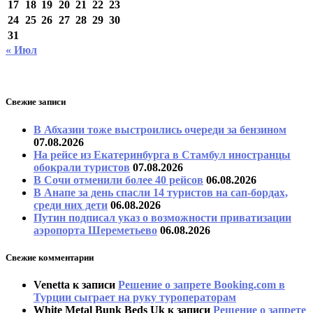
17
18
19
20
21
22
23
24
25
26
27
28
29
30
31
« Июл
Свежие записи
В Абхазии тоже выстроились очереди за бензином
07.08.2026
На рейсе из Екатеринбурга в Стамбул иностранцы
обокрали туристов
07.08.2026
В Сочи отменили более 40 рейсов
06.08.2026
В Анапе за день спасли 14 туристов на сап-бордах,
среди них дети
06.08.2026
Путин подписал указ о возможности приватизации
аэропорта Шереметьево
06.08.2026
Свежие комментарии
Venetta
к записи
Решение о запрете Booking.com в
Турции сыграет на руку туроператорам
White Metal Bunk Beds Uk
к записи
Решение о запрете