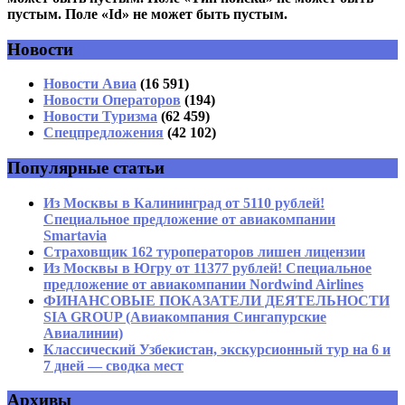
пустым. Поле «Id» не может быть пустым.
Новости
Имя
*
Новости Авиа
(16 591)
Новости Операторов
(194)
Email
*
Новости Туризма
(62 459)
Спецпредложения
(42 102)
Сайт
Популярные статьи
Из Москвы в Калининград от 5110 рублей!
Специальное предложение от авиакомпании
Smartavia
Страховщик 162 туроператоров лишен лицензии
Из Москвы в Югру от 11377 рублей! Специальное
предложение от авиакомпании Nordwind Airlines
ФИНАНСОВЫЕ ПОКАЗАТЕЛИ ДЕЯТЕЛЬНОСТИ
SIA GROUP (Авиакомпания Сингапурские
Авиалинии)
Классический Узбекистан, экскурсионный тур на 6 и
7 дней — сводка мест
Архивы