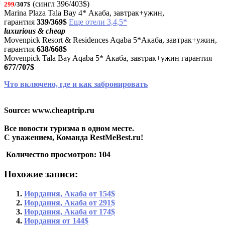
(сингл 396/403$)
299
/307$
Marina Plaza Tala Bay 4* Акаба, завтрак+ужин,
гарантия
339/369$
Еще отели 3,4,5*
luxurious & cheap
Movenpick Resort & Residences Aqaba 5*Акаба, завтрак+ужин,
гарантия
638/668$
Movenpick Tala Bay Aqaba 5* Акаба, завтрак+ужин гарантия
677/707$
Что включено, где и как забронировать
Source: www.cheaptrip.ru
Все новости туризма в одном месте.
С уважением, Команда RestMeBest.ru!
Количество просмотров:
104
Похожие записи:
Иордания, Акаба от 154$
Иордания, Акаба от 291$
Иордания, Акаба от 174$
Иордания от 144$