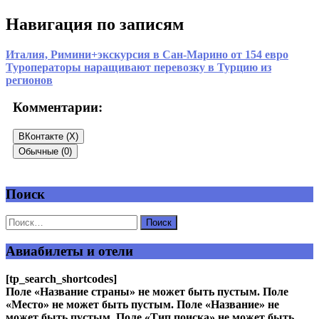
Навигация по записям
Италия, Римини+экскурсия в Сан-Марино от 154 евро
Туроператоры наращивают перевозку в Турцию из
регионов
Комментарии:
ВКонтакте (
X
)
Обычные (0)
Поиск
Добавить комментарий
Ваш адрес email не будет опубликован.
Обязательные поля
помечены
*
Авиабилеты и отели
Комментарий
*
[tp_search_shortcodes]
Поле «Название страны» не может быть пустым. Поле
«Место» не может быть пустым. Поле «Название» не
может быть пустым. Поле «Тип поиска» не может быть