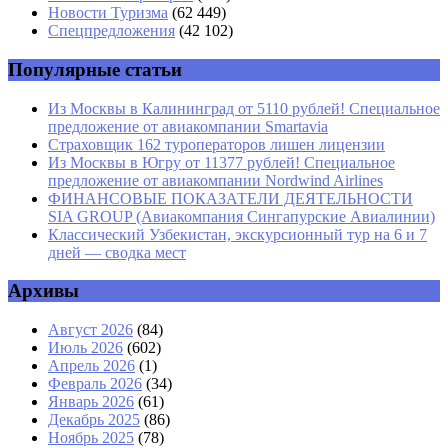
Email
*
Новости Туризма
(62 449)
Спецпредложения
(42 102)
Сайт
Популярные статьи
Из Москвы в Калининград от 5110 рублей! Специальное
предложение от авиакомпании Smartavia
Страховщик 162 туроператоров лишен лицензии
Из Москвы в Югру от 11377 рублей! Специальное
предложение от авиакомпании Nordwind Airlines
ФИНАНСОВЫЕ ПОКАЗАТЕЛИ ДЕЯТЕЛЬНОСТИ
SIA GROUP (Авиакомпания Сингапурские Авиалинии)
Классический Узбекистан, экскурсионный тур на 6 и 7
дней — сводка мест
Архивы
Август 2026
(84)
Июль 2026
(602)
Апрель 2026
(1)
Февраль 2026
(34)
Январь 2026
(61)
Декабрь 2025
(86)
Ноябрь 2025
(78)