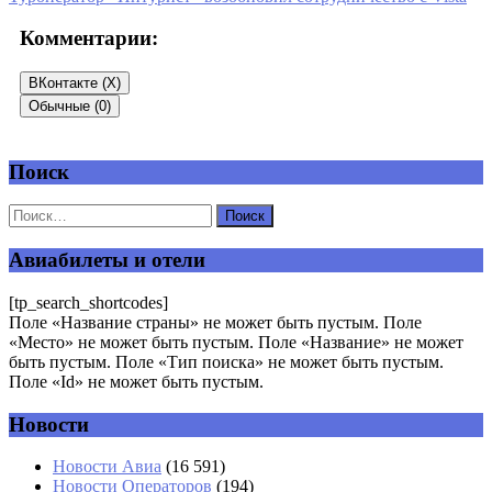
Комментарии:
ВКонтакте (
X
)
Обычные (0)
Поиск
Добавить комментарий
Ваш адрес email не будет опубликован.
Обязательные поля
помечены
*
Авиабилеты и отели
Комментарий
*
[tp_search_shortcodes]
Поле «Название страны» не может быть пустым. Поле
«Место» не может быть пустым. Поле «Название» не может
быть пустым. Поле «Тип поиска» не может быть пустым.
Поле «Id» не может быть пустым.
Новости
Имя
*
Новости Авиа
(16 591)
Новости Операторов
(194)