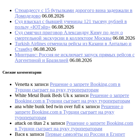
Стюардессу с 15 бутылками дорогого вина задержали в
Домодедово
06.08.2026
Суд взыскал с бывшей ученицы 121 тысячу рублей в
пользу «ЮТэйр»
06.08.2026
Суд смягчил приговор Александру Киму по делу о
смертельной экскурсии в коллекторе Москвы
06.08.2026
Turkish Airlines отменила рейсы из Казани в Анталью и
Стамбул
06.08.2026
Минтранс: Россия не исключает запуск прямых рейсов с
Аргентиной и Бразилией
06.08.2026
Свежие комментарии
Venetta
к записи
Решение о запрете Booking.com в
Турции сыграет на руку туроператорам
White Metal Bunk Beds Uk
к записи
Решение о запрете
Booking.com в Турции сыграет на руку туроператорам
ana white bunk bed twin over full
к записи
Решение о
запрете Booking.com в Турции сыграет на руку
туроператорам
attack on titan 2
к записи
Решение о запрете Booking.com
в Турции сыграет на руку туроператорам
Вася
к записи
Первые самолёты из России в Египет