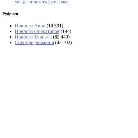
могут полететь уже в мае
Рубрики
Новости Авиа
(16 591)
Новости Операторов
(194)
Новости Туризма
(62 449)
Спецпредложения
(42 102)
Стюардессу с 15 бутылками
дорогого вина задержали в
Домодедово