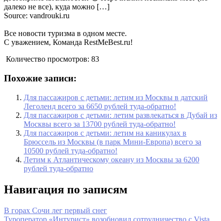
далеко не все), куда можно […]
Source: vandrouki.ru
Все новости туризма в одном месте.
С уважением, Команда RestMeBest.ru!
Количество просмотров:
83
Похожие записи:
Для пассажиров с детьми: летим из Москвы в датский
Леголенд всего за 6650 рублей туда-обратно!
Для пассажиров с детьми: летим развлекаться в Дубай из
Москвы всего за 13700 рублей туда-обратно!
Для пассажиров с детьми: летим на каникулах в
Брюссель из Москвы (в парк Мини-Европа) всего за
10500 рублей туда-обратно!
Летим к Атлантическому океану из Москвы за 6200
рублей туда-обратно
Навигация по записям
В горах Сочи лег первый снег
Туроператор «Интурист» возобновил сотрудничество с Vista