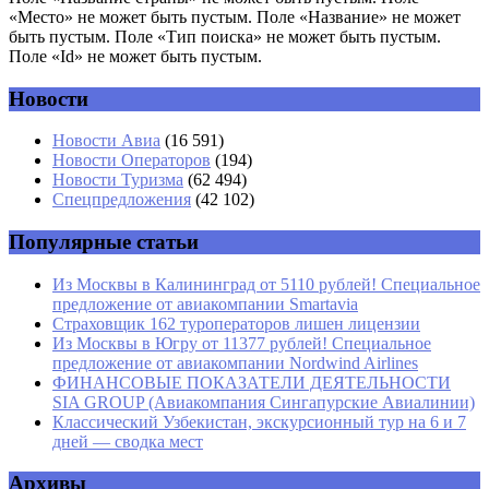
«Место» не может быть пустым. Поле «Название» не может
быть пустым. Поле «Тип поиска» не может быть пустым.
Поле «Id» не может быть пустым.
Новости
Имя
*
Новости Авиа
(16 591)
Новости Операторов
(194)
Email
*
Новости Туризма
(62 494)
Спецпредложения
(42 102)
Сайт
Популярные статьи
Из Москвы в Калининград от 5110 рублей! Специальное
предложение от авиакомпании Smartavia
Страховщик 162 туроператоров лишен лицензии
Из Москвы в Югру от 11377 рублей! Специальное
предложение от авиакомпании Nordwind Airlines
ФИНАНСОВЫЕ ПОКАЗАТЕЛИ ДЕЯТЕЛЬНОСТИ
SIA GROUP (Авиакомпания Сингапурские Авиалинии)
Классический Узбекистан, экскурсионный тур на 6 и 7
дней — сводка мест
Архивы