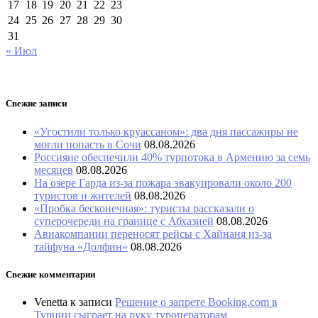
17
18
19
20
21
22
23
24
25
26
27
28
29
30
31
« Июл
Свежие записи
«Угостили только круассаном»: два дня пассажиры не
могли попасть в Сочи
08.08.2026
Россияне обеспечили 40% турпотока в Армению за семь
месяцев
08.08.2026
На озере Гарда из-за пожара эвакуировали около 200
туристов и жителей
08.08.2026
«Пробка бесконечная»: туристы рассказали о
суперочереди на границе с Абхазией
08.08.2026
Авиакомпании переносят рейсы с Хайнаня из-за
тайфуна «Долфин»
08.08.2026
Свежие комментарии
Venetta
к записи
Решение о запрете Booking.com в
Турции сыграет на руку туроператорам