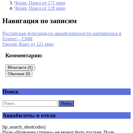
Чехия, Прага от 171 евро
Чехия, Прага от 129 евро
Навигация по записям
Российская делегация по авиабезопасности направилась в
Египет – СМИ
Греция, Крит от 121 евро
Комментарии:
ВКонтакте (
X
)
Обычные (0)
Поиск
Добавить комментарий
Ваш адрес email не будет опубликован.
Обязательные поля
помечены
*
Авиабилеты и отели
Комментарий
*
[tp_search_shortcodes]
Поле «Название страны» не может быть пустым. Поле