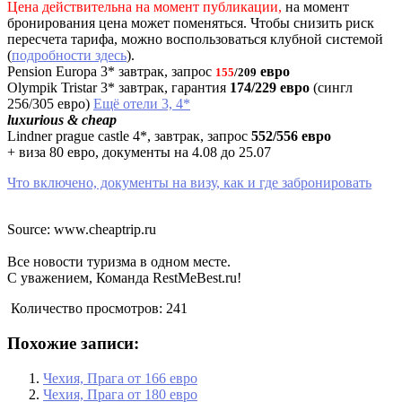
Цена действительна на момент публикации,
на момент
бронирования цена может поменяться. Чтобы снизить риск
пересчета тарифа, можно воспользоваться клубной системой
(
подробности здесь
).
Pension Europa 3* завтрак, запрос
евро
155
/209
Olympik Tristar 3* завтрак, гарантия
174/229 евро
(сингл
256/305 евро)
Ещё отели 3, 4*
luxurious & cheap
Lindner prague castle 4*, завтрак, запрос
552/556 евро
+ виза 80 евро, документы на 4.08 до 25.07
Что включено, документы на визу, как и где забронировать
Source: www.cheaptrip.ru
Все новости туризма в одном месте.
С уважением, Команда RestMeBest.ru!
Количество просмотров:
241
Похожие записи:
Чехия, Прага от 166 евро
Чехия, Прага от 180 евро