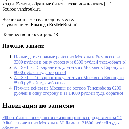
клади. Кстати, обратные билеты тоже можно взять […]
Source: vandrouki.ru
Все новости туризма в одном месте.
С уважением, Команда RestMeBest.ru!
Количество просмотров:
48
Похожие записи:
Новые даты: прямые рейсы из Москвы в Рим всего за
3300 рублей в одну сторону и 8300 рублей туда-обратно!
Air Serbia: 15 вариантов улететь из Москвы в Европу от
8900 рублей туда-обратно!
Air Serbia: 16 вариантов улететь из Москвы в Европу от
8900 рублей туда-обратно
Прямые рейсы из Москвы на остров Тенерифе за 6200
рублей в одну сторону и за 14000 рублей туда-обратно!
Навигация по записям
Flibco: билеты из «дальних» аэропортов в города всего за 5€
Alitalia: полеты из Москвы в Майами за 21600 рублей туда-
обратно