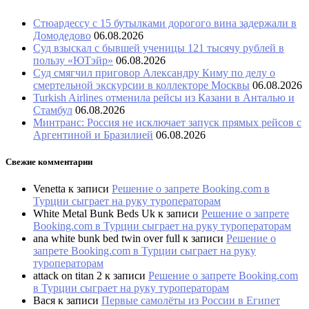
Стюардессу с 15 бутылками дорогого вина задержали в
Домодедово
06.08.2026
Суд взыскал с бывшей ученицы 121 тысячу рублей в
пользу «ЮТэйр»
06.08.2026
Суд смягчил приговор Александру Киму по делу о
смертельной экскурсии в коллекторе Москвы
06.08.2026
Turkish Airlines отменила рейсы из Казани в Анталью и
Стамбул
06.08.2026
Минтранс: Россия не исключает запуск прямых рейсов с
Аргентиной и Бразилией
06.08.2026
Свежие комментарии
Venetta
к записи
Решение о запрете Booking.com в
Турции сыграет на руку туроператорам
White Metal Bunk Beds Uk
к записи
Решение о запрете
Booking.com в Турции сыграет на руку туроператорам
ana white bunk bed twin over full
к записи
Решение о
запрете Booking.com в Турции сыграет на руку
туроператорам
attack on titan 2
к записи
Решение о запрете Booking.com
в Турции сыграет на руку туроператорам
Вася
к записи
Первые самолёты из России в Египет