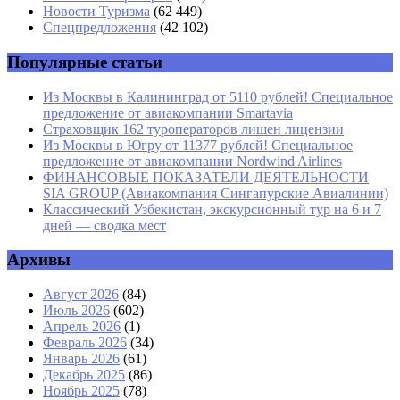
Email
*
Новости Туризма
(62 449)
Спецпредложения
(42 102)
Сайт
Популярные статьи
Из Москвы в Калининград от 5110 рублей! Специальное
предложение от авиакомпании Smartavia
Страховщик 162 туроператоров лишен лицензии
Из Москвы в Югру от 11377 рублей! Специальное
предложение от авиакомпании Nordwind Airlines
ФИНАНСОВЫЕ ПОКАЗАТЕЛИ ДЕЯТЕЛЬНОСТИ
SIA GROUP (Авиакомпания Сингапурские Авиалинии)
Классический Узбекистан, экскурсионный тур на 6 и 7
дней — сводка мест
Архивы
Август 2026
(84)
Июль 2026
(602)
Апрель 2026
(1)
Февраль 2026
(34)
Январь 2026
(61)
Декабрь 2025
(86)
Ноябрь 2025
(78)