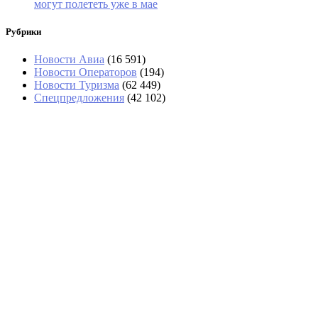
могут полететь уже в мае
Рубрики
Новости Авиа
(16 591)
Новости Операторов
(194)
Новости Туризма
(62 449)
Спецпредложения
(42 102)
Стюардессу с 15 бутылками
дорогого вина задержали в
Домодедово