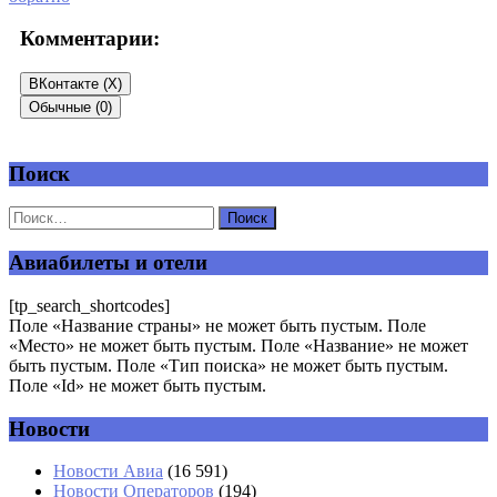
Комментарии:
ВКонтакте (
X
)
Обычные (0)
Поиск
Добавить комментарий
Ваш адрес email не будет опубликован.
Обязательные поля
помечены
*
Авиабилеты и отели
Комментарий
*
[tp_search_shortcodes]
Поле «Название страны» не может быть пустым. Поле
«Место» не может быть пустым. Поле «Название» не может
быть пустым. Поле «Тип поиска» не может быть пустым.
Поле «Id» не может быть пустым.
Новости
Имя
*
Новости Авиа
(16 591)
Новости Операторов
(194)