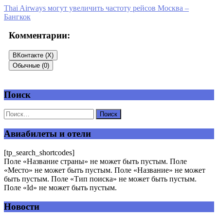
Thai Airways могут увеличить частоту рейсов Москва –
Бангкок
Комментарии:
ВКонтакте (
X
)
Обычные (0)
Поиск
Добавить комментарий
Ваш адрес email не будет опубликован.
Обязательные поля
помечены
*
Авиабилеты и отели
Комментарий
*
[tp_search_shortcodes]
Поле «Название страны» не может быть пустым. Поле
«Место» не может быть пустым. Поле «Название» не может
быть пустым. Поле «Тип поиска» не может быть пустым.
Поле «Id» не может быть пустым.
Новости