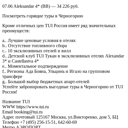
07.06 Aleksandar 4* (BB) — 34 226 руб.
Посмотреть горящие туры в Черногорию
Кроме отличных цен TUI Россия имеет ряд значительных
преимуществ:
a.. Лучшие ценовые условия в отелях
b.. Отсутствие топливного сбора
c.. 10 эксклюзивных отелей и вилл
d.. Детский клуб TUI Тукан в эксклюзивных отелях Alexandar
3* и Castellastva 4*
e.. Моментальное подтверждение
f.. Регионы Ада Бояна, Ульцинь и Игало на групповом
трансфере
g.. Большой выбор бюджетных апарт-отелей
Успейте забронировать выгодные туры в Черногорию от TUI
Россия!
Название TUI
WWW https://www.tui.ru
Email booking@tui.ru
Адрес почтовый 125167 Москва, ул.Викторенко, дом 5, БЦ
Телефон +7 (495) 256-15-51, 642-60-69
Метро АЭРОПОРТ