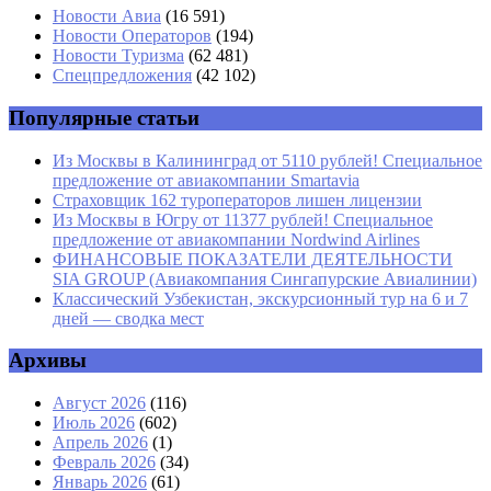
Имя
*
Новости Авиа
(16 591)
Новости Операторов
(194)
Email
*
Новости Туризма
(62 481)
Спецпредложения
(42 102)
Сайт
Популярные статьи
Из Москвы в Калининград от 5110 рублей! Специальное
предложение от авиакомпании Smartavia
Страховщик 162 туроператоров лишен лицензии
Из Москвы в Югру от 11377 рублей! Специальное
предложение от авиакомпании Nordwind Airlines
ФИНАНСОВЫЕ ПОКАЗАТЕЛИ ДЕЯТЕЛЬНОСТИ
SIA GROUP (Авиакомпания Сингапурские Авиалинии)
Классический Узбекистан, экскурсионный тур на 6 и 7
дней — сводка мест
Архивы
Август 2026
(116)
Июль 2026
(602)
Апрель 2026
(1)
Февраль 2026
(34)
Январь 2026
(61)