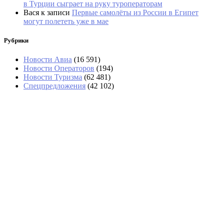
в Турции сыграет на руку туроператорам
Вася
к записи
Первые самолёты из России в Египет
могут полететь уже в мае
Рубрики
Новости Авиа
(16 591)
Новости Операторов
(194)
Новости Туризма
(62 481)
Спецпредложения
(42 102)
В аэропортах Таиланда чемоданы
будут вскрывать без их владельцев