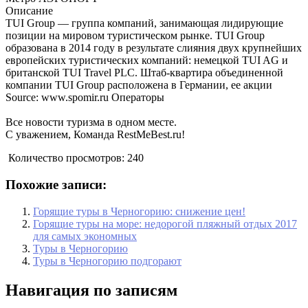
Описание
TUI Group — группа компаний, занимающая лидирующие
позиции на мировом туристическом рынке. TUI Group
образована в 2014 году в результате слияния двух крупнейших
европейских туристических компаний: немецкой TUI AG и
британской TUI Travel PLC. Штаб-квартира объединенной
компании TUI Group расположена в Германии, ее акции
Source: www.spomir.ru Операторы
Все новости туризма в одном месте.
С уважением, Команда RestMeBest.ru!
Количество просмотров:
240
Похожие записи:
Горящие туры в Черногорию: снижение цен!
Горящие туры на море: недорогой пляжный отдых 2017
для самых экономных
Туры в Черногорию
Туры в Черногорию подгорают
Навигация по записям