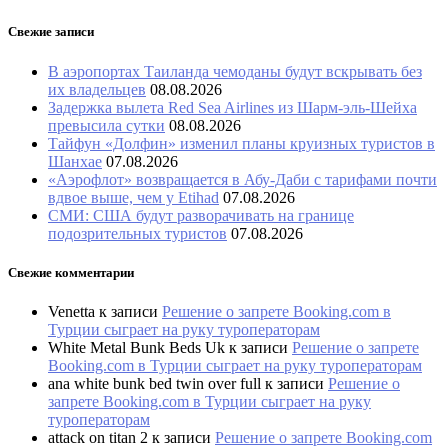
Свежие записи
В аэропортах Таиланда чемоданы будут вскрывать без
их владельцев
08.08.2026
Задержка вылета Red Sea Airlines из Шарм-эль-Шейха
превысила сутки
08.08.2026
Тайфун «Долфин» изменил планы круизных туристов в
Шанхае
07.08.2026
«Аэрофлот» возвращается в Абу-Даби с тарифами почти
вдвое выше, чем у Etihad
07.08.2026
СМИ: США будут разворачивать на границе
подозрительных туристов
07.08.2026
Свежие комментарии
Venetta
к записи
Решение о запрете Booking.com в
Турции сыграет на руку туроператорам
White Metal Bunk Beds Uk
к записи
Решение о запрете
Booking.com в Турции сыграет на руку туроператорам
ana white bunk bed twin over full
к записи
Решение о
запрете Booking.com в Турции сыграет на руку
туроператорам
attack on titan 2
к записи
Решение о запрете Booking.com